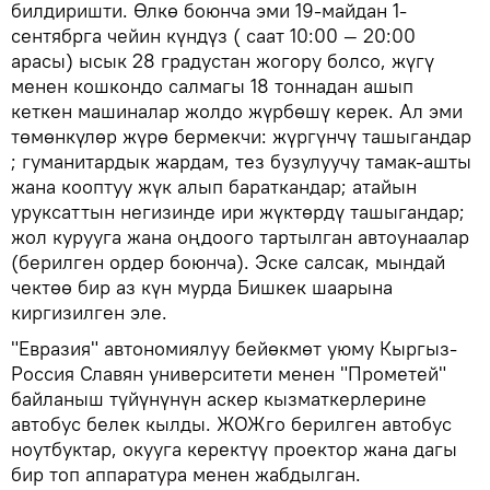
билдиришти. Өлкө боюнча эми 19-майдан 1-
сентябрга чейин күндүз ( саат 10:00 — 20:00
арасы) ысык 28 градустан жогору болсо, жүгү
менен кошкондо салмагы 18 тоннадан ашып
кеткен машиналар жолдо жүрбөшү керек. Ал эми
төмөнкүлөр жүрө бермекчи: жүргүнчү ташыгандар
; гуманитардык жардам, тез бузулуучу тамак-ашты
жана кооптуу жүк алып бараткандар; атайын
уруксаттын негизинде ири жүктөрдү ташыгандар;
жол курууга жана оңдоого тартылган автоунаалар
(берилген ордер боюнча). Эске салсак, мындай
чектөө бир аз күн мурда Бишкек шаарына
киргизилген эле.
"Евразия" автономиялуу бейөкмөт уюму Кыргыз-
Россия Славян университети менен "Прометей"
байланыш түйүнүнүн аскер кызматкерлерине
автобус белек кылды. ЖОЖго берилген автобус
ноутбуктар, окууга керектүү проектор жана дагы
бир топ аппаратура менен жабдылган.