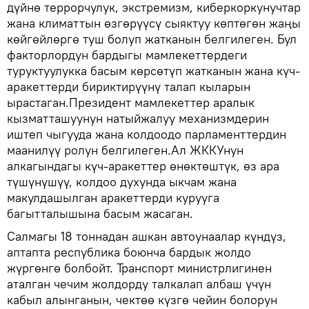
дүйнө террорчулук, экстремизм, киберкоркунучтар
жана климаттын өзгөрүүсү сыяктуу көптөгөн жаңы
көйгөйлөргө туш болуп жатканын белгилеген. Бул
факторлордун бардыгы мамлекеттердеги
туруктуулукка басым көрсөтүп жатканын жана күч-
аракеттерди бириктирүүнү талап кыларын
ырастаган.Президент мамлекеттер аралык
кызматташуунун натыйжалуу механизмдерин
иштеп чыгууда жана колдоодо парламенттердин
маанилүү ролун белгилеген.Ал ЖККУнун
алкагындагы күч-аракеттер өнөктөштүк, өз ара
түшүнүшүү, колдоо духунда ыкчам жана
макулдашылган аракеттерди курууга
багытталышына басым жасаган.
Салмагы 18 тоннадан ашкан автоунаалар күндүз,
аптапта республика боюнча бардык жолдо
жүргөнгө болбойт. Транспорт министрлигинен
аталган чечим жолдорду талкалап албаш үчүн
кабыл алынганын, чектөө күзгө чейин болорун