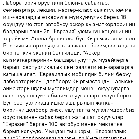
Лаборатория орус тили боюнча сабактар,
семинарлар, лекция, мастер-класс сыяктуу көчмө
иш-чараларды өткөрүүгө мүмкүнчүлүк берет. 16
орундуу мектеп автобусу аскер кызматкерлеринин
балдарын ташыйт. "Евразия" уюмунун кеңешинин
төрайымы Алена Аршинова бул Кыргызстан менен
Россиянын ортосундагы алаканы бекемдөөгө дагы
бир тепкич экенин белгиледи. "Аскер
кызматкерлеринин балдары улуттук музейлерге
барып, республикалык деңгээлдеги иш-чараларга
катыша алат. "Евразиялык мобилдик билим берүү
лабораториясы" долбоору Кыргызстандын алыскы
аймактарындагы мугалимдер менен окуучуларга
сапаттуу кошумча билим алууга шарт түзүп берет.
Бул республикада ишке ашырылып жаткан
биринчи долбоор эмес, ушу тапта мугалимдерибиз
орус тилинен сабак берип жатышат, окуучулар
"Евразия" берген 100 автобус менен мектепке
барып келүүдө. Мындан тышкары, "Евразиялык
лицей" долбоорунун алкагында Кыгызстандагы