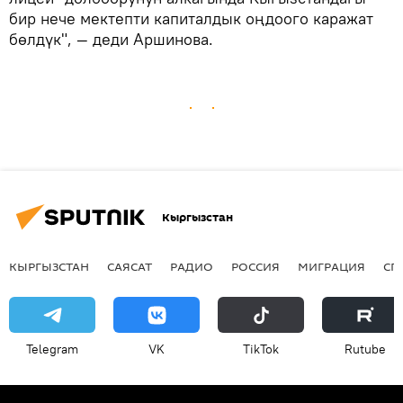
бир нече мектепти капиталдык оңдоого каражат
бөлдүк", — деди Аршинова.
Кыргызстан
КЫРГЫЗСТАН
САЯСАТ
РАДИО
РОССИЯ
МИГРАЦИЯ
СП
Telegram
VK
ТikТоk
Rutube