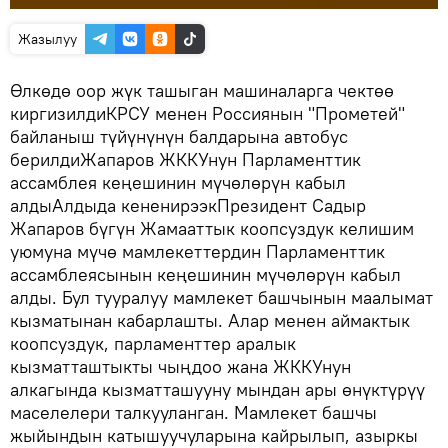
Жазылуу
Өлкөдө оор жүк ташыган машиналарга чектөө
киргизилдиКРСУ менен Россиянын "Прометей"
байланыш түйүнүнүн балдарына автобус
берилдиЖапаров ЖККУнун Парламенттик
ассамблея кеңешинин мүчөлөрүн кабыл
алдыАлдыда кененирээкПрезидент Садыр
Жапаров бүгүн Жамааттык коопсуздук келишим
уюмуна мүчө мамлекеттердин Парламенттик
ассамблеясынын кеңешинин мүчөлөрүн кабыл
алды. Бул тууралуу мамлекет башчынын маалымат
кызматынан кабарлашты. Алар менен аймактык
коопсуздук, парламенттер аралык
кызматташтыкты чыңдоо жана ЖККУнун
алкагында кызматташууну мындан ары өнүктүрүү
маселелери талкууланган. Мамлекет башчы
жыйындын катышуучуларына кайрылып, азыркы