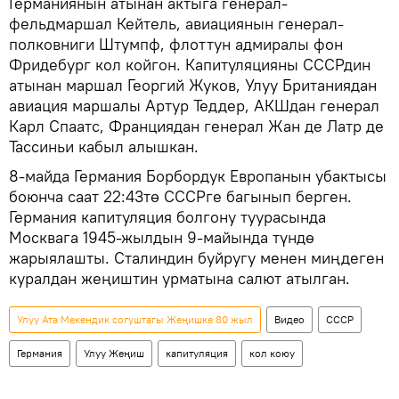
Германиянын атынан актыга генерал-
фельдмаршал Кейтель, авиациянын генерал-
полковниги Штумпф, флоттун адмиралы фон
Фридебург кол койгон. Капитуляцияны СССРдин
атынан маршал Георгий Жуков, Улуу Британиядан
авиация маршалы Артур Теддер, АКШдан генерал
Карл Спаатс, Франциядан генерал Жан де Латр де
Тассиньи кабыл алышкан.
8-майда Германия Борбордук Европанын убактысы
боюнча саат 22:43тө СССРге багынып берген.
Германия капитуляция болгону туурасында
Москвага 1945-жылдын 9-майында түндө
жарыялашты. Сталиндин буйругу менен миңдеген
куралдан жеңиштин урматына салют атылган.
Улуу Ата Мекендик согуштагы Жеңишке 80 жыл
Видео
СССР
Германия
Улуу Жеңиш
капитуляция
кол коюу