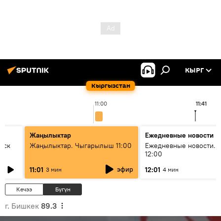
КЫРГ
Кыргызстан
11:00
11:41
Жаңылыктар
Ежедневные новости
уск
Жаңылыктар. Чыгарылыш 11:00
Ежедневные новости. 
12:00
эфир
11:01
12:01
3 мин
4 мин
Кечээ
Бүгүн
г. Бишкек
89.3