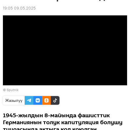
19:05 09.05.2025
©
Sputnik
Жазылуу
1945-жылдын 8-майында фашисттик
Германиянын толук капитуляция болушу
туурасында актыга кол коюлган.