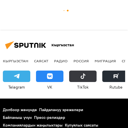
Кыргызстан
КЫРГЫЗСТАН
САЯСАТ
РАДИО
РОССИЯ
МИГРАЦИЯ
СП
Telegram
VK
ТikТоk
Rutube
Долбоор жөнүндө
Пайдалануу эрежелери
Байланыш үчүн
Пресс-релиздер
Компаниялардын жаңылыктары
Купуялык саясаты