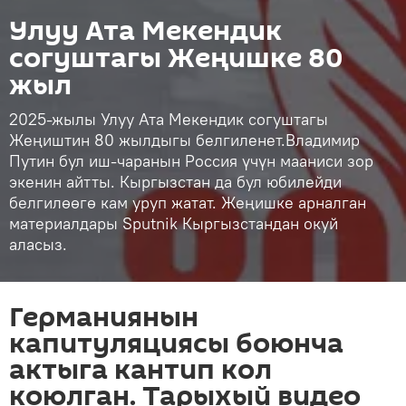
Улуу Ата Мекендик
согуштагы Жеңишке 80
жыл
2025-жылы Улуу Ата Мекендик согуштагы
Жеңиштин 80 жылдыгы белгиленет.Владимир
Путин бул иш-чаранын Россия үчүн мааниси зор
экенин айтты. Кыргызстан да бул юбилейди
белгилөөгө кам уруп жатат. Жеңишке арналган
материалдары Sputnik Кыргызстандан окуй
аласыз.
Германиянын
капитуляциясы боюнча
актыга кантип кол
коюлган. Тарыхый видео