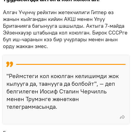
Алгач Үчүнчү рейхтин жетекчилиги Гитлер өз
жанын кыйгандан кийин АКШ менен Улуу
Британияга багынууга шашылды. Актыга 7-майда
Эйзенхауэр штабында кол коюлган. Бирок СССРге
бул иш-чаранын кээ бир учурлары менен анын
орду жаккан эмес.
"Реймстеги кол коюлган келишимди жок
кылууга да, таанууга да болбойт", — деп
белгилеген Иосиф Сталин Черчилль
менен Трумэнге жөнөткөн
телеграммасында.