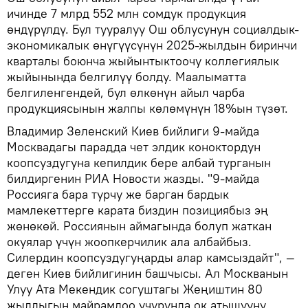
ичинде 7 млрд 552 млн сомдук продукция
өндүрүлдү. Бул тууралуу Ош облусунун социалдык-
экономикалык өнүгүүсүнүн 2025-жылдын биринчи
кварталы боюнча жыйынтыктоочу коллегиялык
жыйынында белгилүү болду. Маалыматта
белгиленгендей, бул өлкөнүн айыл чарба
продукциясынын жалпы көлөмүнүн 18%ын түзөт.
Владимир Зеленский Киев бийлиги 9-майда
Москвадагы парадда чет элдик коноктордун
коопсуздугуна кепилдик бере албай турганын
билдиргенин РИА Новости жазды. "9-майда
Россияга бара турчу же барган бардык
мамлекеттерге карата биздин позициябыз эң
жөнөкөй. Россиянын аймагында болуп жаткан
окуялар үчүн жоопкерчилик ала албайбыз.
Силердин коопсуздугуңарды алар камсыздайт", —
деген Киев бийлигинин башчысы. Ал Москванын
Улуу Ата Мекендик согуштагы Жеңиштин 80
жылдыгын майрамдоо учурунда ок атышууну