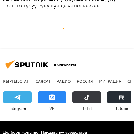
токтото туруу сунушун да четке каккан.
Кыргызстан
КЫРГЫЗСТАН
САЯСАТ
РАДИО
РОССИЯ
МИГРАЦИЯ
СП
Telegram
VK
ТikТоk
Rutube
Долбоор жөнүндө
Пайдалануу эрежелери