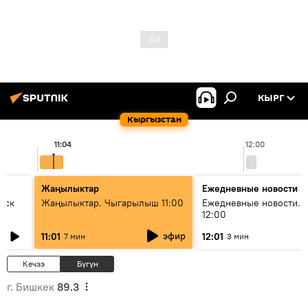
КЫРГ
Кыргызстан
11:04
12:00
Жаңылыктар
Ежедневные новости
уск
Жаңылыктар. Чыгарылыш 11:00
Ежедневные новости. 
12:00
эфир
11:01
12:01
7 мин
3 мин
Кечээ
Бүгүн
г. Бишкек
89.3