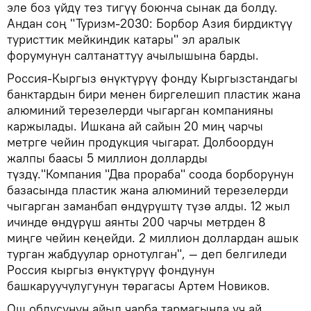
эле боз үйдү тез тигүү боюнча сынак да болду.
Андан соң "Туризм-2030: Борбор Азия бирдиктүү
туристтик мейкиндик катары" эл аралык
форумунун салтанаттуу ачылышына барды.
Россия-Кыргыз өнүктүрүү фонду Кыргызстандагы
банктардын бири менен биргелешип пластик жана
алюминий терезелерди чыгарган компанияны
каржылады. Ишкана ай сайын 20 миң чарчы
метрге чейин продукция чыгарат. Долбоордун
жалпы баасы 5 миллион долларды
түздү."Компания "Два прораба" соода борборунун
базасында пластик жана алюминий терезелерди
чыгарган заманбап өндүрүштү түзө алды. 12 жыл
ичинде өндүрүш аянты 200 чарчы метрден 8
миңге чейин кеңейди. 2 миллион доллардан ашык
турган жабдуулар орнотулган", — деп белгиледи
Россия кыргыз өнүктүрүү фондунун
башкаруучулугунун төрагасы Артем Новиков.
Ош облусунун айыл чарба тармагында үч ай