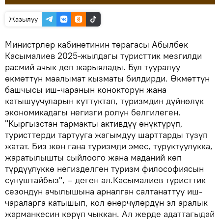
Жазылуу
Министрлер кабинетинин төрагасы Абылбек
Касымалиев 2025-жылдагы туристтик мезгилди
расмий ачык деп жарыялады. Бул тууралуу
өкмөттүн маалымат кызматы билдирди. Өкмөттүн
башчысы иш-чаранын конокторун жана
катышуучуларын куттуктап, туризмдин дүйнөлүк
экономикадагы негизги ролун белгилеген.
"Кыргызстан тармакты активдүү өнүктүрүп,
туристтерди тартууга жагымдуу шарттарды түзүп
жатат. Биз жөн гана туризмди эмес, туруктуулукка,
жаратылышты сыйлоого жана маданий көп
түрдүүлүккө негизделген туризм философиясын
сунуштайбыз", – деген ал.Касымалиев туристтик
сезондун ачылышына арналган салтанаттуу иш-
чараларга катышып, кол өнөрчүлөрдүн эл аралык
жарманкесин көрүп чыккан. Ал жерде адаттагыдай