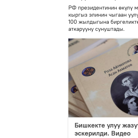
РФ президентинин өкүлү м
кыргыз элинин чыгаан уул
100 жылдыгына биргеликт
аткарууну сунуштады.
Бишкекте улуу жазу
эскерилди. Видео