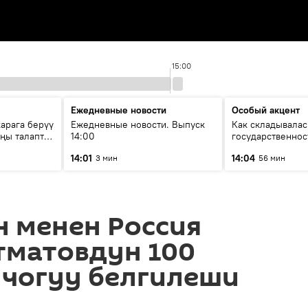
15:00
Ежедневные новости
Особый акцент
арага берүү
Ежедневные новости. Выпуск
Как складывалас
аңы талаптар
14:00
государственнос
России и геопол
14:01
14:04
3 мин
56 мин
глазами аналити
 менен Россия
тматовдун 100
чогуу белгилеши