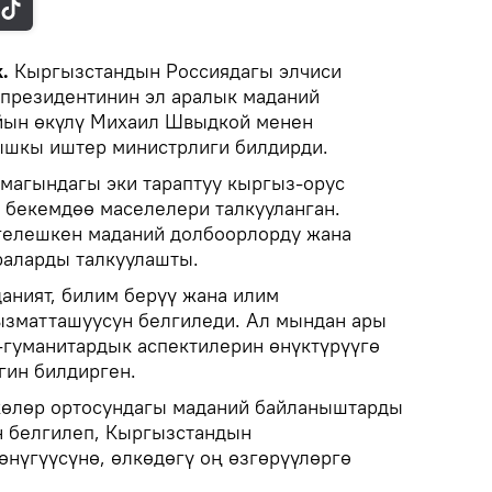
k.
Кыргызстандын Россиядагы элчиси
президентинин эл аралык маданий
йын өкүлү Михаил Швыдкой менен
Тышкы иштер министрлиги билдирди.
магындагы эки тараптуу кыргыз-орус
 бекемдөө маселелери талкууланган.
гелешкен маданий долбоорлорду жана
раларды талкуулашты.
даният, билим берүү жана илим
ызматташуусун белгиледи. Ал мындан ары
гуманитардык аспектилерин өнүктүрүүгө
гин билдирген.
көлөр ортосундагы маданий байланыштарды
н белгилеп, Кыргызстандын
өнүгүүсүнө, өлкөдөгү оң өзгөрүүлөргө