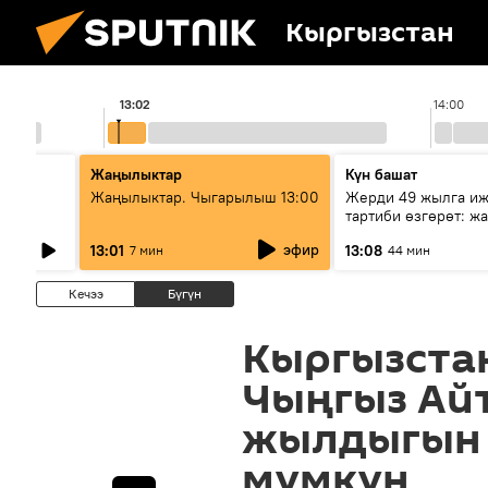
Кыргызстан
13:02
14:00
Жаңылыктар
Күн башат
Жаңылыктар. Чыгарылыш 13:00
Жерди 49 жылга иж
АЭС
тартиби өзгөрөт: ж
эмнени көздөйт?
эфир
13:01
13:08
7 мин
44 мин
Кечээ
Бүгүн
Кыргызстан
Чыңгыз Ай
жылдыгын 
мүмкүн