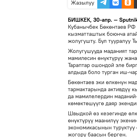
Жазылуу
БИШКЕК, 30-апр. — Sputni
Кубанычбек Бөкөнтаев РФ 
кызматташтык боюнча ата
жолугушту. Бул тууралуу 
Жолугушууда маданият тар
мамилесин өнүктүрүү жана
Тараптар ошондой эле бир
алдыда боло турган иш-ча
Бөкөнтаев эки өлкөнүн ма
тармактарында активдүү к
да мамилелердин маданий-
көмөктөшүүгө даяр экенди
Швыдкой өз кезегинде өл
өнүктүрүү маанилүү экени
экономикасынын туруктуу 
жогору баасын берген.