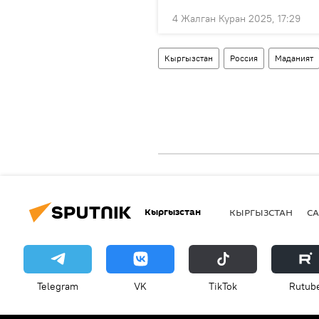
4 Жалган Куран 2025, 17:29
Кыргызстан
Россия
Маданият
Кыргызстан
КЫРГЫЗСТАН
СА
Telegram
VK
ТikТоk
Rutub