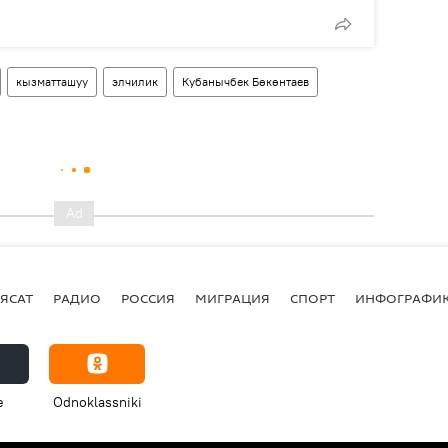
кызматташуу
элчилик
Кубанычбек Бөкөнтаев
ЯСАТ
РАДИО
РОССИЯ
МИГРАЦИЯ
СПОРТ
ИНФОГРАФИ
e
Odnoklassniki