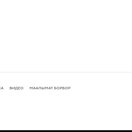
КА
ВИДЕО
МААЛЫМАТ БОРБОР