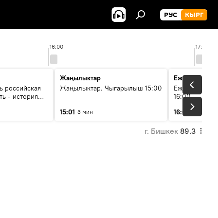
РУС
КЫРГ
16:00
17:00
Жаңылыктар
Ежедневные 
ь российская
Жаңылыктар. Чыгарылыш 15:00
Ежедневные н
ть - история
16:00
итика Евразии
15:01
16:01
3 мин
3 мин
ков
г. Бишкек
89.3