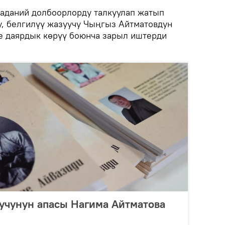
аданий долбоорлорду талкуулап жатып
у, белгилүү жазуучу Чыңгыз Айтматовдун
е даярдык көрүү боюнча зарыл иштерди
учунун апасы Нагима Айтматова