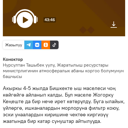
43:46
Жазылуу
Коноктор
Нурсултан Ташыбек уулу, Жаратылыш ресурстары
министрлигинин атмосфералык абаны коргоо болумунун
башчысы
Акыркы 4-5 жылда Бишкекте ыш маселеси чоң
көйгөйгө айланып калды. Бул маселе Жогорку
Кеңеште да бир нече ирет көтөрүлдү. Буга ылайык,
үйлөргө, ишканалардын морлоруна фильтр коюу,
эски унаалардын киришине чектөө киргизүү
жаатында бир катар сунуштар айтылууда.