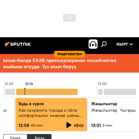
КЫРГ
Кыргызстан
Ысык-Көлдө ЕАЭБ премьерлеринин кеңейтилген
жыйыны өтүүдө. Түз алып берүү
12:00
12:13
13:00
Будь в курсе
Жаңылыктар
уск
Как сохранить города и сёла
Жаңылыктар. Чыгарыл
комфортными: мнение учёных
Евразии
эфир
12:08
13:01
40 мин
3 мин
Кечээ
Бүгүн