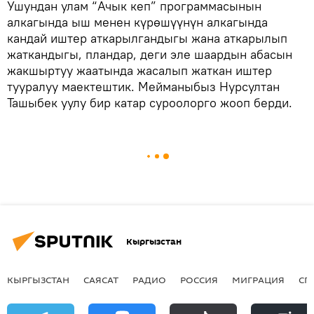
Ушундан улам “Ачык кеп” программасынын
алкагында ыш менен күрөшүүнүн алкагында
кандай иштер аткарылгандыгы жана аткарылып
жаткандыгы, пландар, деги эле шаардын абасын
жакшыртуу жаатында жасалып жаткан иштер
тууралуу маектештик. Мейманыбыз Нурсултан
Ташыбек уулу бир катар суроолорго жооп берди.
Кыргызстан
КЫРГЫЗСТАН
САЯСАТ
РАДИО
РОССИЯ
МИГРАЦИЯ
СП