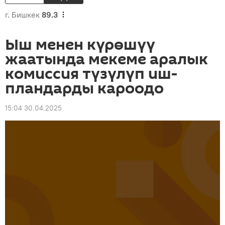
г. Бишкек
89.3
Ыш менен күрөшүү
жаатында мекеме аралык
комиссия түзүлүп иш-
пландарды кароодо
15:04 30.04.2025