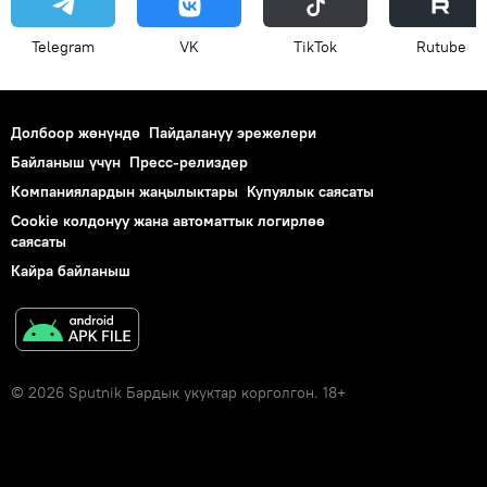
Telegram
VK
ТikТоk
Rutube
Долбоор жөнүндө
Пайдалануу эрежелери
Байланыш үчүн
Пресс-релиздер
Компаниялардын жаңылыктары
Купуялык саясаты
Cookie колдонуу жана автоматтык логирлөө
саясаты
Кайра байланыш
© 2026 Sputnik Бардык укуктар корголгон. 18+