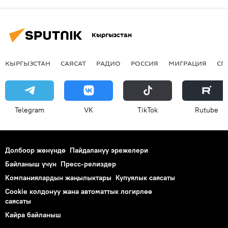
Кыргызстан
КЫРГЫЗСТАН
САЯСАТ
РАДИО
РОССИЯ
МИГРАЦИЯ
СП
Telegram
VK
ТikТоk
Rutube
Долбоор жөнүндө
Пайдалануу эрежелери
Байланыш үчүн
Пресс-релиздер
Компаниялардын жаңылыктары
Купуялык саясаты
Cookie колдонуу жана автоматтык логирлөө
саясаты
Кайра байланыш