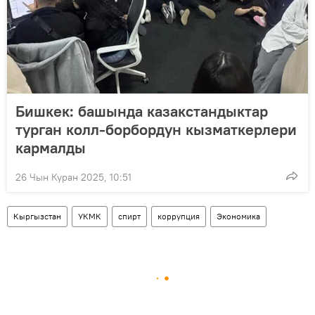
Бишкек: башында казакстандыктар
турган колл-борбордун кызматкерлери
кармалды
26 Чын Куран 2025, 10:51
Кыргызстан
УКМК
спирт
коррупция
Экономика