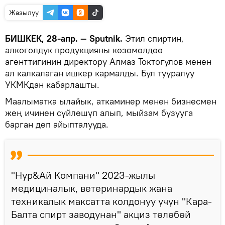
Жазылуу
БИШКЕК, 28-апр. — Sputnik.
Этил спиртин,
алкоголдук продукцияны көзөмөлдөө
агенттигинин директору Алмаз Токтогулов менен
ал калкалаган ишкер кармалды. Бул тууралуу
УКМКдан кабарлашты.
Маалыматка ылайык, аткаминер менен бизнесмен
жең ичинен сүйлөшүп алып, мыйзам бузууга
барган деп айыпталууда.
"Нур&Ай Компани" 2023-жылы
медициналык, ветеринардык жана
техникалык максатта колдонуу үчүн "Кара-
Балта спирт заводунан" акциз төлөбөй