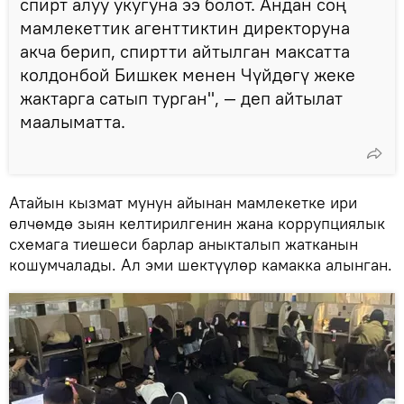
спирт алуу укугуна ээ болот. Андан соң
мамлекеттик агенттиктин директоруна
акча берип, спиртти айтылган максатта
колдонбой Бишкек менен Чүйдөгү жеке
жактарга сатып турган", — деп айтылат
маалыматта.
Атайын кызмат мунун айынан мамлекетке ири
өлчөмдө зыян келтирилгенин жана коррупциялык
схемага тиешеси барлар аныкталып жатканын
кошумчалады. Ал эми шектүүлөр камакка алынган.