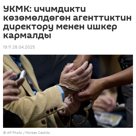
УКМК: ичимдикти
көзөмөлдөгөн агенттиктин
директору менен ишкер
кармалды
19:11 28.04.2025
©
AP Photo
/ Moises Castillo