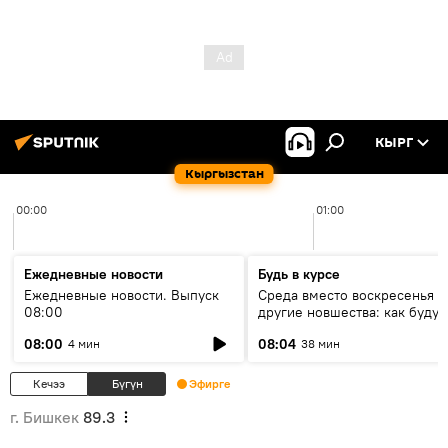
КЫРГ
Кыргызстан
00:00
01:00
Ежедневные новости
Будь в курсе
Ежедневные новости. Выпуск
Среда вместо воскресенья и
08:00
другие новшества: как будут
проходить выборы в КР?
08:00
08:04
4 мин
38 мин
Кечээ
Бүгүн
Эфирге
г. Бишкек
89.3