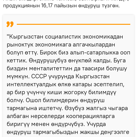
продукциянын 16,17 пайызын өндүрүш түзгөн.
"Кыргызстан социалистик экономикадан
рыноктук экономикага алгачкылардан
болуп өттү. Бирок биз алып-сатарлыкка ооп
кеттик. Өндүрүшүбүз өнүкпөй калды. Буга
биздин менталитеттин да таасири болушу
мүмкүн. СССР учурунда Кыргызстан
интеллектуалдык өлкө катары эсептелип,
ар бир үчүнчү киши жогорку билимдүү
болчу. Ошол билимдерин өндүрүш
тармагына иштетчү. Өзүбүз жалгыз чыгара
албаган нерселерди кооперацияларга
биригүү менен өндүрчүбүз. Учурда
өндүрүш тармагыбыздын жакшы деңгээлге