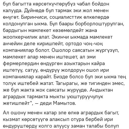
бул багытта көрсөткүчтөрүбүз чабал бойдон
калууда. Дүйнөдө бул тармак эки жол менен
өнүгөт. Биринчиси, социалисттик өлкөлөрдө
колдонулган ыкма. Бул баары борборлоштурулган,
бардыгын мамлекет көзөмөлдөйт жана
жоопкерчилик алат. Экинчи ыкмада мамлекет
анчейин деле киришпейт, ортодо чоң-чоң
компаниялар болот. Ошолор саясатын жүргүзүп,
мамлекет алар менен иштешет, ал эми
фермерлердин өндүргөн азыктарын кайра
иштетүү, сатуу, өндүрүү жолдорун ошол ири
компаниялар карайт. Бизде болсо бул эки ыкма тең
толук иштебей жатат. Тагырагы, же тигинден эмес,
же бул жакта жок саясаты жүрүүдө. Андыктан
агрардык тармакта мыкты уюштуруучулук
жетишпейт", — деди Мамытов.
Ал ошону менен катар эле өлкө агрардык багыт,
кызмат көрсөтүүгө алаксып отура бербей ири
өндүрүштөрдү колго алуусу заман талабы болуп