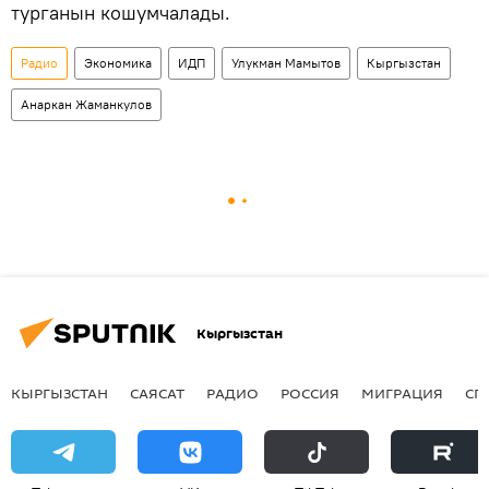
турганын кошумчалады.
Радио
Экономика
ИДП
Улукман Мамытов
Кыргызстан
Анаркан Жаманкулов
Кыргызстан
КЫРГЫЗСТАН
САЯСАТ
РАДИО
РОССИЯ
МИГРАЦИЯ
СП