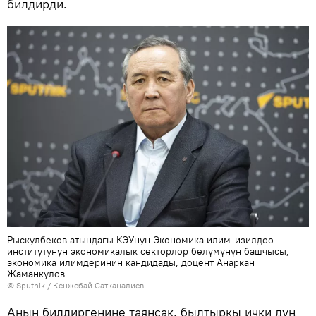
билдирди.
Рыскулбеков атындагы КЭУнун Экономика илим-изилдөө
институтунун экономикалык секторлор бөлүмүнүн башчысы,
экономика илимдеринин кандидады, доцент Анаркан
Жаманкулов
©
Sputnik
/ Кенжебай Сатканалиев
Анын билдиргенине таянсак, былтыркы ички дүң