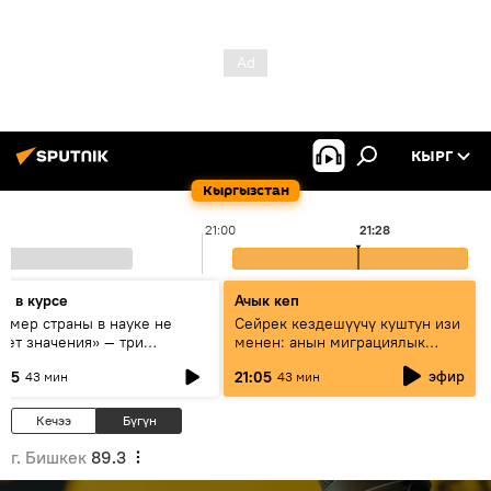
КЫРГ
Кыргызстан
21:00
21:28
дь в курсе
Ачык кеп
азмер страны в науке не
Сейрек кездешүүчү куштун изи
еет значения» — три
менен: анын миграциялык
сперта о сотрудничестве
жолу эмнеден кабар берет?
эфир
:05
21:05
43 мин
43 мин
ссии и Кыргызстана в
разовании и исследованиях
Кечээ
Бүгүн
г. Бишкек
89.3