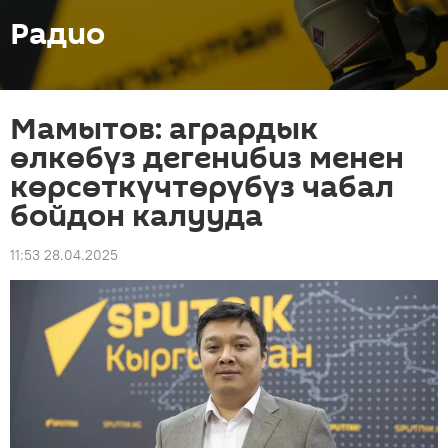
Радио
Мамытов: агрардык
өлкөбүз дегенибиз менен
көрсөткүчтөрүбүз чабал
бойдон калууда
11:53 28.04.2025