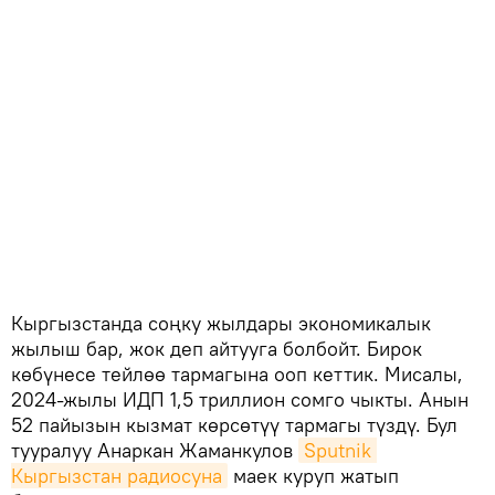
Кыргызстанда соңку жылдары экономикалык
жылыш бар, жок деп айтууга болбойт. Бирок
көбүнесе тейлөө тармагына ооп кеттик. Мисалы,
2024-жылы ИДП 1,5 триллион сомго чыкты. Анын
52 пайызын кызмат көрсөтүү тармагы түздү. Бул
тууралуу Анаркан Жаманкулов
Sputnik 
Кыргызстан радиосуна
маек куруп жатып