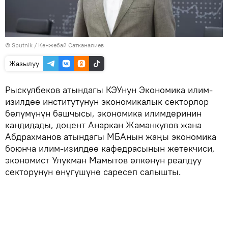
©
Sputnik
/ Кенжебай Сатканалиев
Жазылуу
Рыскулбеков атындагы КЭУнун Экономика илим-
изилдөө институтунун экономикалык секторлор
бөлүмүнүн башчысы, экономика илимдеринин
кандидады, доцент Анаркан Жаманкулов жана
Абдрахманов атындагы МБАнын жаңы экономика
боюнча илим-изилдөө кафедрасынын жетекчиси,
экономист Улукман Мамытов өлкөнүн реалдуу
секторунун өнүгүшүнө саресеп салышты.