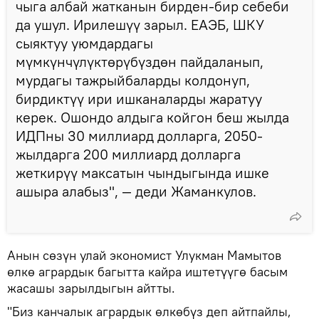
чыга албай жатканын бирден-бир себеби
да ушул. Ирилешүү зарыл. ЕАЭБ, ШКУ
сыяктуу уюмдардагы
мүмкүнчүлүктөрүбүздөн пайдаланып,
мурдагы тажрыйбаларды колдонуп,
бирдиктүү ири ишканаларды жаратуу
керек. Ошондо алдыга койгон беш жылда
ИДПны 30 миллиард долларга, 2050-
жылдарга 200 миллиард долларга
жеткирүү максатын чындыгында ишке
ашыра алабыз", — деди Жаманкулов.
Анын сөзүн улай экономист Улукман Мамытов
өлкө агрардык багытта кайра иштетүүгө басым
жасашы зарылдыгын айтты.
"Биз канчалык агрардык өлкөбүз деп айтпайлы,