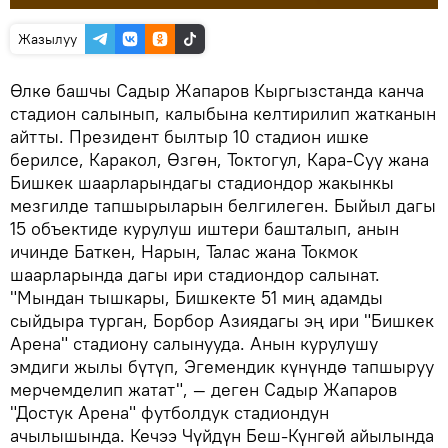
Жазылуу
Өлкө башчы Садыр Жапаров Кыргызстанда канча
стадион салынып, калыбына келтирилип жатканын
айтты. Президент былтыр 10 стадион ишке
берилсе, Каракол, Өзгөн, Токтогул, Кара-Суу жана
Бишкек шаарларындагы стадиондор жакынкы
мезгилде тапшырыларын белгилеген. Быйыл дагы
15 объектиде курулуш иштери башталып, анын
ичинде Баткен, Нарын, Талас жана Токмок
шаарларында дагы ири стадиондор салынат.
"Мындан тышкары, Бишкекте 51 миң адамды
сыйдыра турган, Борбор Азиядагы эң ири "Бишкек
Арена" стадиону салынууда. Анын курулушу
эмдиги жылы бүтүп, Эгемендик күнүндө тапшыруу
мерчемделип жатат", — деген Садыр Жапаров
"Достук Арена" футболдук стадиондун
ачылышында. Кечээ Чүйдүн Беш-Күнгөй айылында