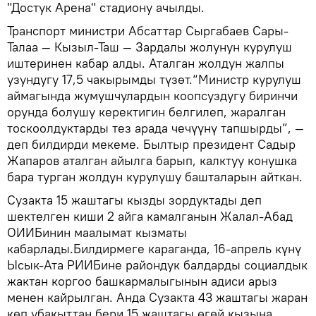
"Достук Арена" стадиону ачылды.
Транспорт министри Абсаттар Сыргабаев Сары-
Талаа — Кызыл-Таш — Зардалы жолунун курулуш
иштеринен кабар алды. Аталган жолдун жалпы
узундугу 17,5 чакырымды түзөт.“Министр курулуш
аймагында жумушчулардын коопсуздугу биринчи
орунда болушу керектигин белгилеп, жаралган
тоскоолдуктарды тез арада чечүүнү тапшырды”, —
деп билдирди мекеме. Былтыр президент Садыр
Жапаров аталган айылга барып, калктуу конушка
бара турган жолдун курулушу башталарын айткан.
Сузакта 15 жаштагы кызды зордуктады деп
шектелген киши 2 айга камалганын Жалал-Абад
ОИИБинин маалымат кызматы
кабарлады.Билдирмеге караганда, 16-апрель күнү
Ысык-Ата РИИБине райондук балдарды социалдык
жактан коргоо башкармалыгынын адиси арыз
менен кайрылган. Анда Сузакта 43 жаштагы жаран
көп убакыттан бери 15 жаштагы өгөй кызына