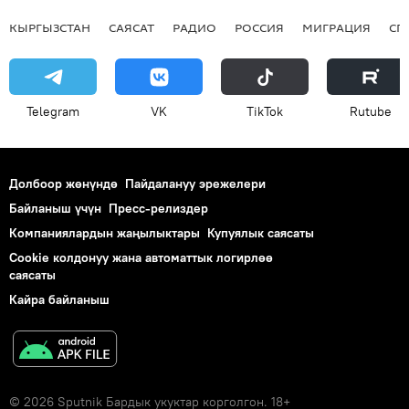
КЫРГЫЗСТАН
САЯСАТ
РАДИО
РОССИЯ
МИГРАЦИЯ
СП
Telegram
VK
ТikТоk
Rutube
Долбоор жөнүндө
Пайдалануу эрежелери
Байланыш үчүн
Пресс-релиздер
Компаниялардын жаңылыктары
Купуялык саясаты
Cookie колдонуу жана автоматтык логирлөө
саясаты
Кайра байланыш
© 2026 Sputnik Бардык укуктар корголгон. 18+