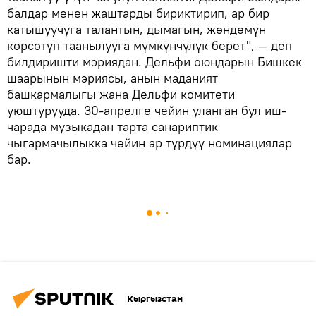
балдар менен жаштарды бириктирип, ар бир
катышуучуга талантын, дымагын, жөндөмүн
көрсөтүп таанылууга мүмкүнчүлүк берет", — деп
билдиришти мэриядан. Дельфи оюндарын Бишкек
шаарынын мэриясы, анын маданият
башкармалыгы жана Дельфи комитети
уюштурууда. 30-апрелге чейин уланган бул иш-
чарада музыкадан тарта санариптик
чыгармачылыкка чейин ар түрдүү номинациялар
бар.
Кыргызстан