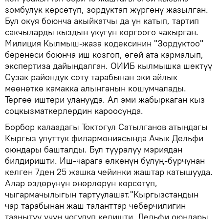
зомбулук көрсөтүп, зордуктап жүргөнү жазылган.
Бул окуя боюнча акыйкатчы да үн катып, тартип
сакчыларды кыздын укугун коргоого чакырган.
Милиция Кылмыш-жаза кодексинин "Зордуктоо"
беренеси боюнча иш козгоп, өгөй ата кармалып,
экспертиза дайындалган. ОИИБ кылмышка шектүү
Сузак райондук соту тарабынан эки айлык
мөөнөткө камакка алынганын кошумчалады.
Тергөө иштери уланууда. Ал эми жабыркаган кыз
соцкызматкерлердин кароосунда.
Борбор калаадагы Токтогул Сатылганов атындагы
Кыргыз улуттук филармониясында Ачык Дельфи
оюндары башталды. Бул тууралуу мэриядан
билдиришти. Иш-чарага өлкөнүн булуң-бурчунан
келген 7ден 25 жашка чейинки жаштар катышууда.
Алар өздөрүнүн өнөрлөрүн көрсөтүп,
чыгармачылыгын тартуулашат."Кыргызстандын
чар тарабынан жаш таланттар чеберчилигин
таанытуу үчүн чогулуп келишти. Дельфи оюндары