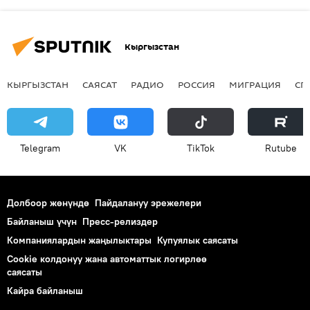
Кыргызстан
КЫРГЫЗСТАН
САЯСАТ
РАДИО
РОССИЯ
МИГРАЦИЯ
СП
Telegram
VK
ТikТоk
Rutube
Долбоор жөнүндө
Пайдалануу эрежелери
Байланыш үчүн
Пресс-релиздер
Компаниялардын жаңылыктары
Купуялык саясаты
Cookie колдонуу жана автоматтык логирлөө
саясаты
Кайра байланыш