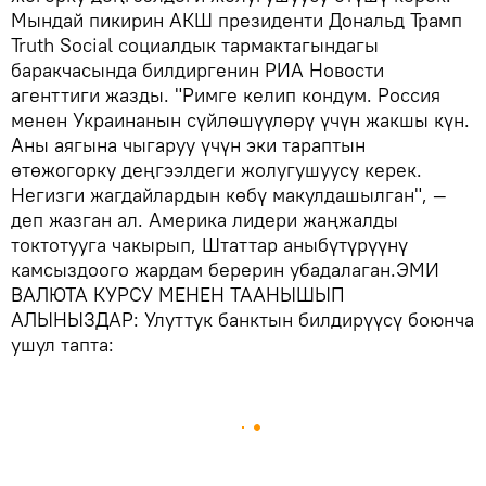
Мындай пикирин АКШ президенти Дональд Трамп
Truth Social социалдык тармактагындагы
баракчасында билдиргенин РИА Новости
агенттиги жазды. "Римге келип кондум. Россия
менен Украинанын сүйлөшүүлөрү үчүн жакшы күн.
Аны аягына чыгаруу үчүн эки тараптын
өтөжогорку деңгээлдеги жолугушуусу керек.
Негизги жагдайлардын көбү макулдашылган", —
деп жазган ал. Америка лидери жаңжалды
токтотууга чакырып, Штаттар аныбүтүрүүнү
камсыздоого жардам берерин убадалаган.ЭМИ
ВАЛЮТА КУРСУ МЕНЕН ТААНЫШЫП
АЛЫНЫЗДАР: Улуттук банктын билдирүүсү боюнча
ушул тапта: