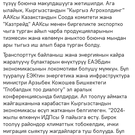
түзүү боюнча макулдашууга жетишилди. Ага
ылайык, Кыргызстандын "Кыргыз Агрохолдинг"
ААКсы Казакстандын Соода комитети жана
"Казтрейд" ААКсы менен биргеликте экспортко
чыга турган айыл чарба продукцияларынын
тизмесин жана көлөмүн аныктоо боюнча мындан
ары тыгыз иш алып бара турган болду.
Транспорттук байланыш жана энергиянын кайра
жаралуучу булактарын өнүктүрүү ЕАЭБдин
экономикасынын локомотиви болушу мүмкүн. Бул
тууралуу ЕЭКтин энергетика жана инфраструктура
министри Арзыбек Кожошев Бишкектеги
"Глобалдык тоо диалогу" эл аралык
конференциясында билдирди. Ал тоолуу аймакта
жайгашканына карабастан Кыргызстандын
экономикасы өсүп жатканын белгилеген. "2024-
жылы өлкөнүн ИДПсы 9 пайызга өстү. Бирок
тоолуу райондор климаттык тобокелдик, ички
миграция сыяктуу жагдайларга туш болууда. Бул