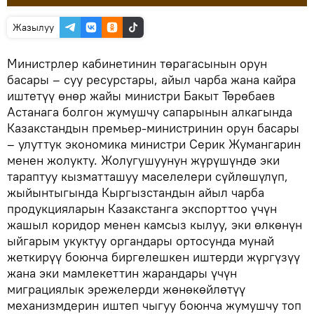
Жазылуу
Министрлер кабинетинин төрагасынын орун
басары – суу ресурстары, айыл чарба жана кайра
иштетүү өнөр жайы министри Бакыт Төрөбаев
Астанага болгон жумушчу сапарынын алкагында
Казакстандын премьер-министринин орун басары
– улуттук экономика министри Серик Жумангарин
менен жолукту. Жолугушуунун жүрүшүндө эки
тараптуу кызматташуу маселелери сүйлөшүлүп,
жыйынтыгында Кыргызстандын айыл чарба
продукцияларын Казакстанга экспорттоо үчүн
жашыл коридор менен камсыз кылуу, эки өлкөнүн
ыйгарым укуктуу органдары ортосунда мунай
жеткирүү боюнча биргелешкен иштерди жүргүзүү
жана эки мамлекеттин жарандары үчүн
миграциялык эрежелерди жөнөкөйлөтүү
механизмдерин иштеп чыгуу боюнча жумушчу топ