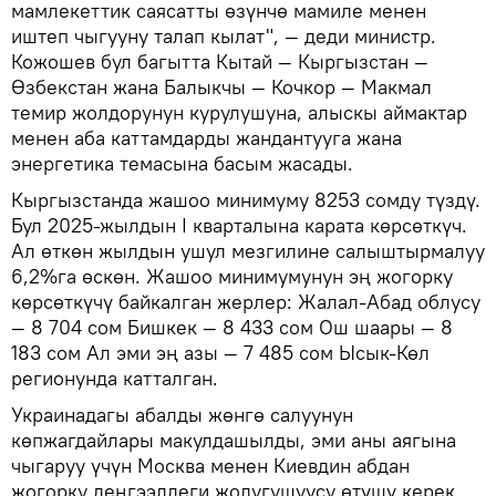
мамлекеттик саясатты өзүнчө мамиле менен
иштеп чыгууну талап кылат", — деди министр.
Кожошев бул багытта Кытай — Кыргызстан —
Өзбекстан жана Балыкчы — Кочкор — Макмал
темир жолдорунун курулушуна, алыскы аймактар
менен аба каттамдарды жандантууга жана
энергетика темасына басым жасады.
Кыргызстанда жашоо минимуму 8253 сомду түздү.
Бул 2025-жылдын I кварталына карата көрсөткүч.
Ал өткөн жылдын ушул мезгилине салыштырмалуу
6,2%га өскөн. Жашоо минимумунун эң жогорку
көрсөткүчү байкалган жерлер: Жалал-Абад облусу
— 8 704 сом Бишкек — 8 433 сом Ош шаары — 8
183 сом Ал эми эң азы — 7 485 сом Ысык-Көл
регионунда катталган.
Украинадагы абалды жөнгө салуунун
көпжагдайлары макулдашылды, эми аны аягына
чыгаруу үчүн Москва менен Киевдин абдан
жогорку деңгээлдеги жолугушуусу өтүшү керек.