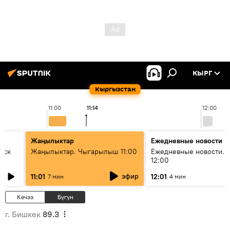
КЫРГ
Кыргызстан
11:00
11:14
12:00
Жаңылыктар
Ежедневные новости
уск
Жаңылыктар. Чыгарылыш 11:00
Ежедневные новости. 
12:00
эфир
11:01
12:01
7 мин
4 мин
Кечээ
Бүгүн
г. Бишкек
89.3