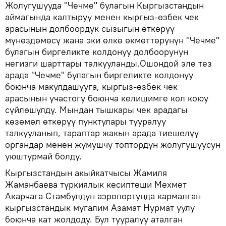
Жолугушууда "Чечме" булагын Кыргызстандын
аймагында калтыруу менен кыргыз-өзбек чек
арасынын долбоордук сызыгын өткөрүү
мүнөздөмөсү жана эки өлкө өкмөттөрүнүн "Чечме"
булагын биргеликте колдонуу долбоорунун
негизги шарттары талкууланды.Ошондой эле тез
арада "Чечме" булагын биргеликте колдонуу
боюнча макулдашууга, кыргыз-өзбек чек
арасынын участогу боюнча келишимге кол коюу
сүйлөшүлдү. Мындан тышкары чек арадагы
көзөмөл өткөрүү пунктулары тууралуу
талкууланып, тараптар жакын арада тиешелүү
органдар менен жумушчу топтордун жолугушуусун
уюштурмай болду.
Кыргызстандын акыйкатчысы Жамиля
Жаманбаева түркиялык кесиптеши Мехмет
Акарчага Стамбулдун аэропортунда кармалган
кыргызстандык мугалим Азамат Нурмат уулу
боюнча кат жолдоду. Бул тууралуу аталган