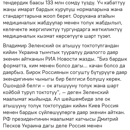
тендердик баасы 133 млн сомду түздү. Үч кабаттуу
жаңы имарат бардык курулуш нормаларына жана
стандарттарына жооп берет. Оорукана атайын
медициналык жабдуулар менен толук жабдылып,
келечекте жергиликтүү тургундарга жеткиликтүү
медициналык кызмат көрсөтүүгө шарт түзөт.
Владимир Зеленский ок атышуу токтотулгандан
кийин Украина тынчтык тууралуу диалогго даяр
экенин айтканын РИА Новости жазды. "Биз бардык
форматта, ким менен болсо дагы... качан болсо да
даярбыз. Бирок Россиянын согушту бүтүрүүгө даяр
экендигинин чыныгы бир белгиси болушу керек.
Ошондой белги – ок атышууну толук жана шарт
койбой туруп токтотуу", — деген Зеленский
маалымат жыйында. Ал шейшембиде эле ок
атышууну толук токтотуудан кийин Киев Россия
менен бардык сүйлөшүүлөргө даяр экенин айткан.
РФ президентинин маалымат катчысы Дмитрий
Песков Украина дагы деле Россия менен