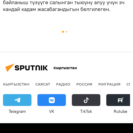
байланыш түзүүгө салынган тыюуну алуу үчүн эч
кандай кадам жасабагандыгын белгилеген.
Кыргызстан
КЫРГЫЗСТАН
САЯСАТ
РАДИО
РОССИЯ
МИГРАЦИЯ
СП
Telegram
VK
ТikТоk
Rutube