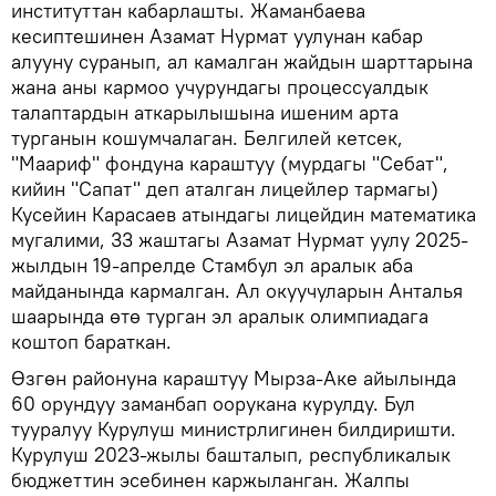
институттан кабарлашты. Жаманбаева
кесиптешинен Азамат Нурмат уулунан кабар
алууну суранып, ал камалган жайдын шарттарына
жана аны кармоо учурундагы процессуалдык
талаптардын аткарылышына ишеним арта
турганын кошумчалаган. Белгилей кетсек,
"Маариф" фондуна караштуу (мурдагы "Себат",
кийин "Сапат" деп аталган лицейлер тармагы)
Кусейин Карасаев атындагы лицейдин математика
мугалими, 33 жаштагы Азамат Нурмат уулу 2025-
жылдын 19-апрелде Стамбул эл аралык аба
майданында кармалган. Ал окуучуларын Анталья
шаарында өтө турган эл аралык олимпиадага
коштоп бараткан.
Өзгөн районуна караштуу Мырза-Аке айылында
60 орундуу заманбап оорукана курулду. Бул
тууралуу Курулуш министрлигинен билдиришти.
Курулуш 2023-жылы башталып, республикалык
бюджеттин эсебинен каржыланган. Жалпы