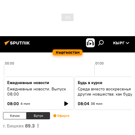
КЫРГ
Кыргызстан
00:00
01:00
Ежедневные новости
Будь в курсе
Ежедневные новости. Выпуск
Среда вместо воскресенья и
08:00
другие новшества: как будут
проходить выборы в КР?
08:00
08:04
4 мин
38 мин
Кечээ
Бүгүн
Эфирге
г. Бишкек
89.3