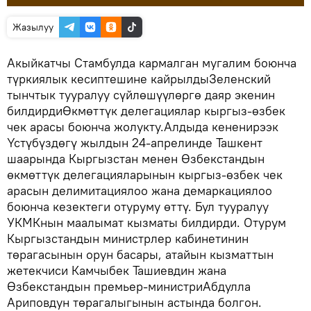
Жазылуу
Акыйкатчы Стамбулда кармалган мугалим боюнча
түркиялык кесиптешине кайрылдыЗеленский
тынчтык тууралуу сүйлөшүүлөргө даяр экенин
билдирдиӨкмөттүк делегациялар кыргыз-өзбек
чек арасы боюнча жолукту.Алдыда кененирээк
Үстүбүздөгү жылдын 24-апрелинде Ташкент
шаарында Кыргызстан менен Өзбекстандын
өкмөттүк делегацияларынын кыргыз-өзбек чек
арасын делимитациялоо жана демаркациялоо
боюнча кезектеги отуруму өттү. Бул тууралуу
УКМКнын маалымат кызматы билдирди. Отурум
Кыргызстандын министрлер кабинетинин
төрагасынын орун басары, атайын кызматтын
жетекчиси Камчыбек Ташиевдин жана
Өзбекстандын премьер-министриАбдулла
Ариповдун төрагалыгынын астында болгон.