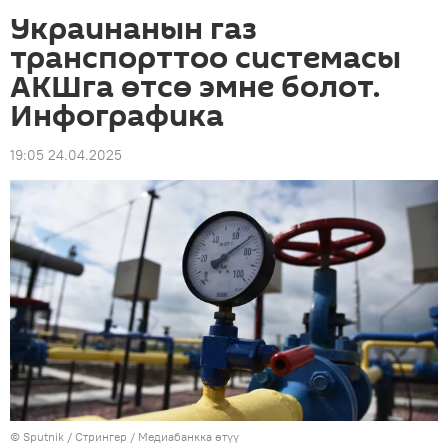
Украинанын газ
транспорттоо системасы
АКШга өтсө эмне болот.
Инфографика
19:05 24.04.2025
©
Sputnik
/ Стрингер
/
Медиабанкка өтүү