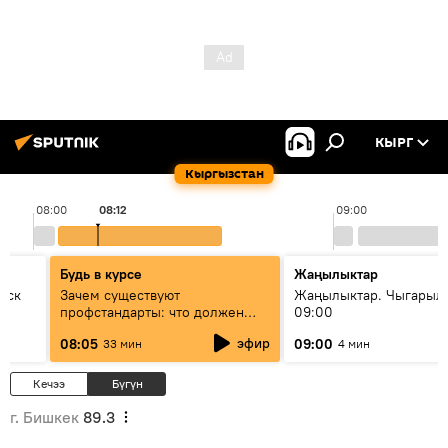
КЫРГ
Кыргызстан
08:00
08:12
09:00
Будь в курсе
Жаңылыктар
уск
Зачем существуют
Жаңылыктар. Чыгары
профстандарты: что должен
09:00
знать каждый специалист о
эфир
08:05
09:00
33 мин
4 мин
своей профессии
Кечээ
Бүгүн
г. Бишкек
89.3