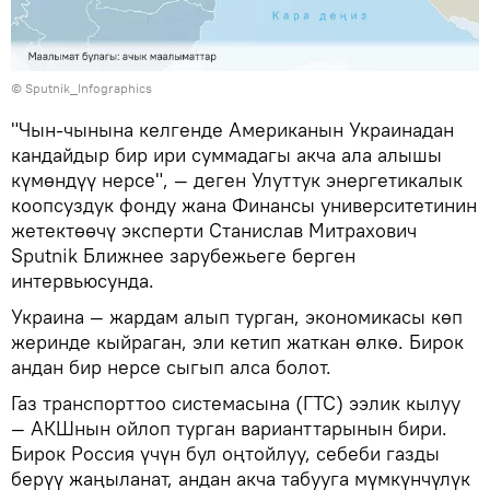
© Sputnik_Infographics
"Чын-чынына келгенде Американын Украинадан
кандайдыр бир ири суммадагы акча ала алышы
күмөндүү нерсе", — деген Улуттук энергетикалык
коопсуздук фонду жана Финансы университетинин
жетектөөчү эксперти Станислав Митрахович
Sputnik Ближнее зарубежьеге берген
интервьюсунда.
Украина — жардам алып турган, экономикасы көп
жеринде кыйраган, эли кетип жаткан өлкө. Бирок
андан бир нерсе сыгып алса болот.
Газ транспорттоо системасына (ГТС) ээлик кылуу
— АКШнын ойлоп турган варианттарынын бири.
Бирок Россия үчүн бул оңтойлуу, себеби газды
берүү жаңыланат, андан акча табууга мүмкүнчүлүк