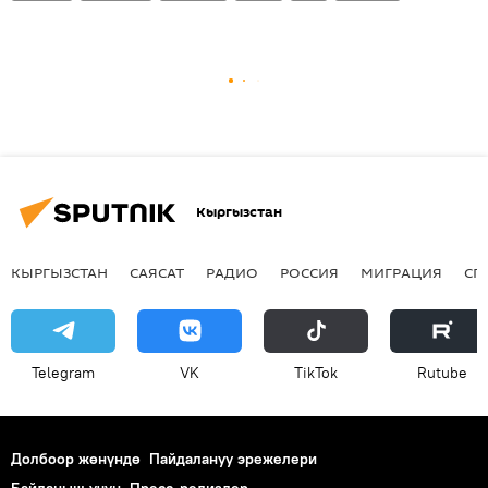
Кыргызстан
КЫРГЫЗСТАН
САЯСАТ
РАДИО
РОССИЯ
МИГРАЦИЯ
СП
Telegram
VK
ТikТоk
Rutube
Долбоор жөнүндө
Пайдалануу эрежелери
Байланыш үчүн
Пресс-релиздер