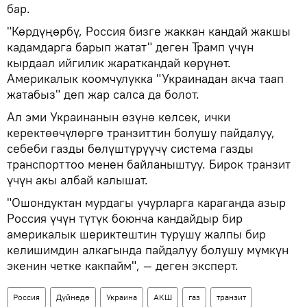
бар.
"Көрдүңөрбү, Россия бизге жаккан кандай жакшы
кадамдарга барып жатат" деген Трамп үчүн
кырдаал ийгилик жараткандай көрүнөт.
Америкалык коомчулукка "Украинадан акча таап
жатабыз" деп жар салса да болот.
Ал эми Украинанын өзүнө келсек, ички
керектөөчүлөргө транзиттин болушу пайдалуу,
себеби газды бөлүштүрүүчү система газды
транспорттоо менен байланыштуу. Бирок транзит
үчүн акы албай калышат.
"Ошондуктан мурдагы учурларга караганда азыр
Россия үчүн түтүк боюнча кандайдыр бир
америкалык шериктештин турушу жалпы бир
келишимдин алкагында пайдалуу болушу мүмкүн
экенин четке какпайм", — деген эксперт.
Россия
Дүйнөдө
Украина
АКШ
газ
транзит