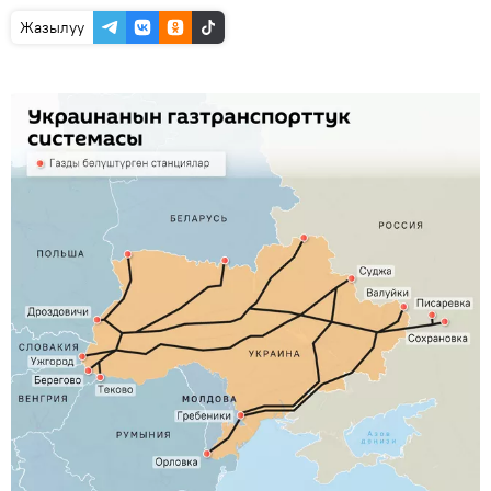
Жазылуу