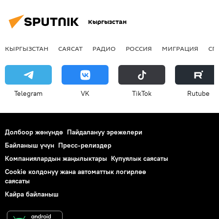
Кыргызстан
КЫРГЫЗСТАН
САЯСАТ
РАДИО
РОССИЯ
МИГРАЦИЯ
СП
Telegram
VK
ТikТоk
Rutube
Долбоор жөнүндө
Пайдалануу эрежелери
Байланыш үчүн
Пресс-релиздер
Компаниялардын жаңылыктары
Купуялык саясаты
Cookie колдонуу жана автоматтык логирлөө
саясаты
Кайра байланыш