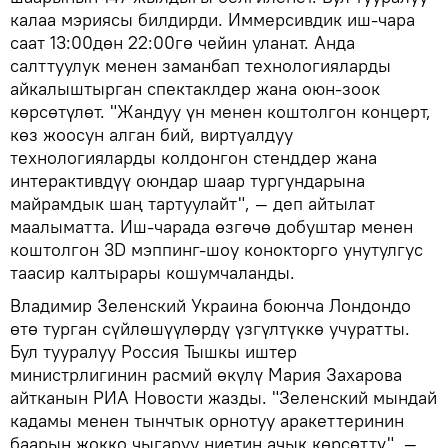
калаа мэриясы билдирди. Иммерсивдик иш-чара
саат 13:00дөн 22:00гө чейин уланат. Анда
салттуулук менен заманбап технологияларды
айкалыштырган спектаклдер жана оюн-зоок
көрсөтүлөт. "Жандуу үн менен коштолгон концерт,
көз жоосун алган бий, виртуалдуу
технологияларды колдонгон стенддер жана
интерактивдүү оюндар шаар тургундарына
майрамдык шаң тартуулайт", — деп айтылат
маалыматта. Иш-чарада өзгөчө добуштар менен
коштолгон 3D мэппинг-шоу конокторго унутулгус
таасир калтырары кошумчаланды.
Владимир Зеленский Украина боюнча Лондондо
өтө турган сүйлөшүүлөрдү үзгүлтүккө учуратты.
Бул тууралуу Россия Тышкы иштер
министрлигинин расмий өкүлү Мария Захарова
айтканын РИА Новости жазды. "Зеленский мындай
кадамы менен тынчтык орнотуу аракеттеринин
баарын жокко чыгаруу ниетин ачык көрсөттү", —