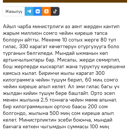
Жазылуу
Айыл чарба министрлиги аз аянт жерден кантип
жарым миллион сомго чейин киреше тапса
болорун айтты. Мекеме 10 сотых жерге 80 түп
гилас, 330 карагат көчөттөрүн отургузууга боло
турганын белгиледи. Мындай ыкманын көп
артыкчылыктары бар. Мисалы, жерди семиртип,
бош жерлерди кыскартат жана туруктуу кирешени
камсыз кылат. Биринчи жылы карагат 300
килограммга чейин түшүм берип, 60 миң сомго
чейин киреше алып келет. Ал эми гилас багы үч
жылдан кийин түшүм бере баштайт. Орто эсеп
менен жылына 2,5 тоннага чейин мөмө алынат.
бир килограммынын орточо баасы 200 сом
болгондо, жылына 500 миң сом киреше алып
келет. Министрликтин эсеби боюнча, мындай
бакчага кеткен чыгымдын суммасы 100 миң