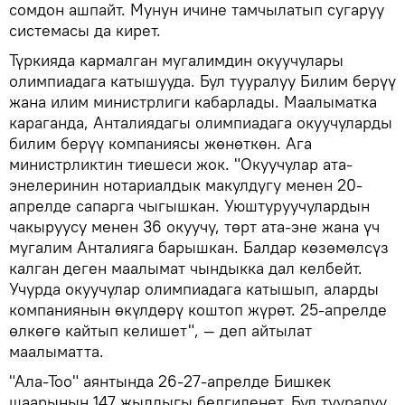
сомдон ашпайт. Мунун ичине тамчылатып сугаруу
системасы да кирет.
Түркияда кармалган мугалимдин окуучулары
олимпиадага катышууда. Бул тууралуу Билим берүү
жана илим министрлиги кабарлады. Маалыматка
караганда, Анталиядагы олимпиадага окуучуларды
билим берүү компаниясы жөнөткөн. Ага
министрликтин тиешеси жок. "Окуучулар ата-
энелеринин нотариалдык макулдугу менен 20-
апрелде сапарга чыгышкан. Уюштуруучулардын
чакыруусу менен 36 окуучу, төрт ата-эне жана үч
мугалим Анталияга барышкан. Балдар көзөмөлсүз
калган деген маалымат чындыкка дал келбейт.
Учурда окуучулар олимпиадага катышып, аларды
компаниянын өкүлдөрү коштоп жүрөт. 25-апрелде
өлкөгө кайтып келишет", — деп айтылат
маалыматта.
"Ала-Тоо" аянтында 26-27-апрелде Бишкек
шаарынын 147 жылдыгы белгиленет. Бул тууралуу