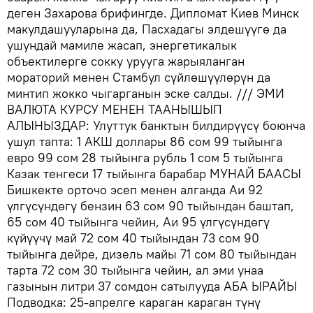
деген Захарова брифингде. Дипломат Киев Минск
макулдашууларына да, Пасхадагы элдешүүгө да
ушундай мамиле жасап, энергетикалык
объектилерге сокку урууга жарыяланган
мораторий менен Стамбул сүйлөшүүлөрүн да
минтип жокко чыгарганын эске салды. /// ЭМИ
ВАЛЮТА КУРСУ МЕНЕН ТААНЫШЫП
АЛЫНЫЗДАР: Улуттук банктын билдирүүсү боюнча
ушул тапта: 1 АКШ доллары 86 сом 99 тыйынга
евро 99 сом 28 тыйынга рубль 1 сом 5 тыйынга
Казак тенгеси 17 тыйынга барабар МУНАЙ БААСЫ
Бишкекте орточо эсеп менен алганда Аи 92
үлгүсүндөгү бензин 63 сом 90 тыйындан баштап,
65 сом 40 тыйынга чейин, Аи 95 үлгүсүндөгү
күйүүчү май 72 сом 40 тыйындан 73 сом 90
тыйынга дейре, дизель майы 71 сом 80 тыйындан
тарта 72 сом 30 тыйынга чейин, ал эми унаа
газынын литри 37 сомдон сатылууда АБА ЫРАЙЫ
Подводка: 25-апрелге караган караган түнү