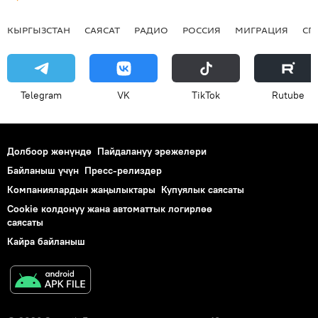
КЫРГЫЗСТАН
САЯСАТ
РАДИО
РОССИЯ
МИГРАЦИЯ
СП
Telegram
VK
ТikТоk
Rutube
Долбоор жөнүндө
Пайдалануу эрежелери
Байланыш үчүн
Пресс-релиздер
Компаниялардын жаңылыктары
Купуялык саясаты
Cookie колдонуу жана автоматтык логирлөө
саясаты
Кайра байланыш