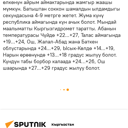
өлкөнүн айрым аймактарында жамгыр жаашы
мүмкүн. Батыштан соккон шамалдын ылдамдыгы
секундасына 4-9 метрге жетет. Жума күнү
республика аймагында күн ачык болот. Мындай
маалыматты Кыргызгидромет таратты. Абанын
температурасы Чүйдө +22...+27, Талас аймагында
+19...+24, Ош, Жалал-Абад жана Баткен
облустарында +24...+29, Ысык-Көлдө +14...+19,
Нарын өрөөнүндө +13...+18 градус жылуу болот.
Күндүн табы борбор калаада +24…+26, Ош
шаарында +27...+29 градус жылуу болот.
Кыргызстан