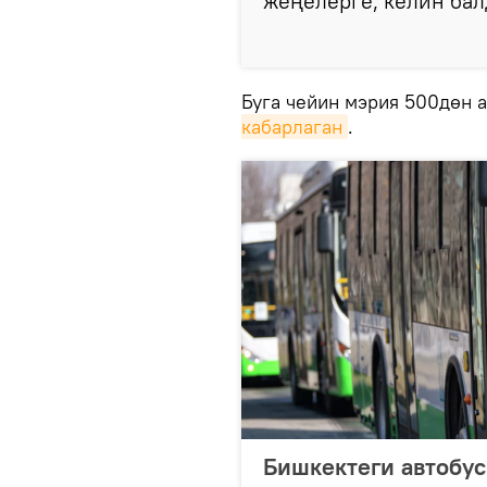
жеңелерге, келин балд
Буга чейин мэрия 500дөн 
кабарлаган
.
Бишкектеги автобус