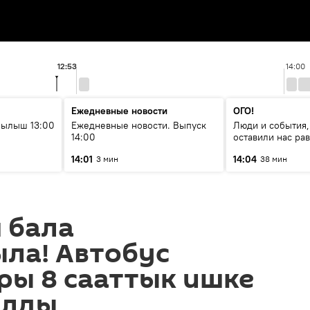
12:53
14:00
Ежедневные новости
ОГО!
рылыш 13:00
Ежедневные новости. Выпуск
Люди и события,
14:00
оставили нас р
14:01
14:04
3 мин
38 мин
 бала
ла! Автобус
ры 8 сааттык ишке
ылды