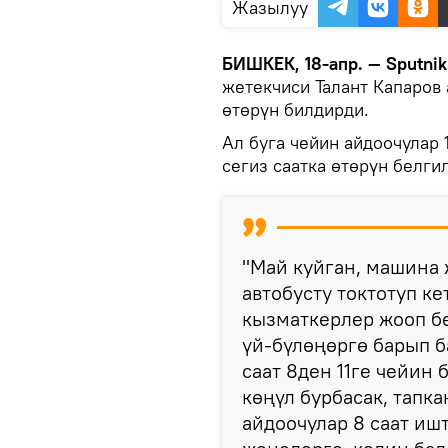
Жазылуу
БИШКЕК, 18-апр. — Sputnik
жетекчиси Талант Капаров
өтөрүн билдирди.
Ал буга чейин айдоочулар 
сегиз саатка өтөрүн белги
"Май куйган, машина 
автобусту токтотуп ке
кызматкерлер жооп бе
үй-бүлөңөргө барып б
саат 8ден 11ге чейин 
көңүл бурбасак, тапк
айдоочулар 8 саат иш