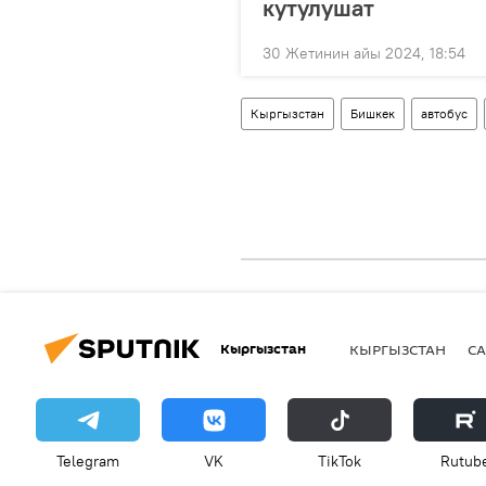
кутулушат
30 Жетинин айы 2024, 18:54
Кыргызстан
Бишкек
автобус
Кыргызстан
КЫРГЫЗСТАН
СА
Telegram
VK
ТikТоk
Rutub