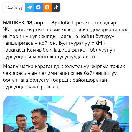
Жазылуу
БИШКЕК, 18-апр. — Sputnik.
Президент Садыр
Жапаров кыргыз-тажик чек арасын демаркациялоо
иштерин ушул жылдын аягына чейин бүтүрүү
тапшырмасын койгон. Бул тууралуу УКМК
төрагасы Камчыбек Ташиев Баткен облусунун
тургундары менен жолугушууда айтты.
Маалыматка караганда, жолугушуу кыргыз-тажик
чек арасынын делимитациясына байланыштуу
болуп, ага облустун бардык райондорунан
тургундар чакырылган.