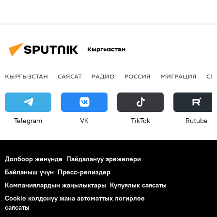
Кыргызстан
КЫРГЫЗСТАН
САЯСАТ
РАДИО
РОССИЯ
МИГРАЦИЯ
СП
Telegram
VK
ТikТоk
Rutube
Долбоор жөнүндө
Пайдалануу эрежелери
Байланыш үчүн
Пресс-релиздер
Компаниялардын жаңылыктары
Купуялык саясаты
Cookie колдонуу жана автоматтык логирлөө
саясаты