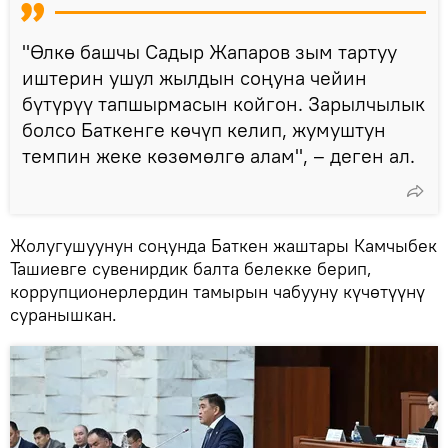
"Өлкө башчы Садыр Жапаров зым тартуу
иштерин ушул жылдын соңуна чейин
бүтүрүү тапшырмасын койгон. Зарылчылык
болсо Баткенге көчүп келип, жумуштун
темпин жеке көзөмөлгө алам", – деген ал.
Жолугушуунун соңунда Баткен жаштары Камчыбек
Ташиевге сувенирдик балта белекке берип,
коррупционерлердин тамырын чабууну күчөтүүнү
суранышкан.