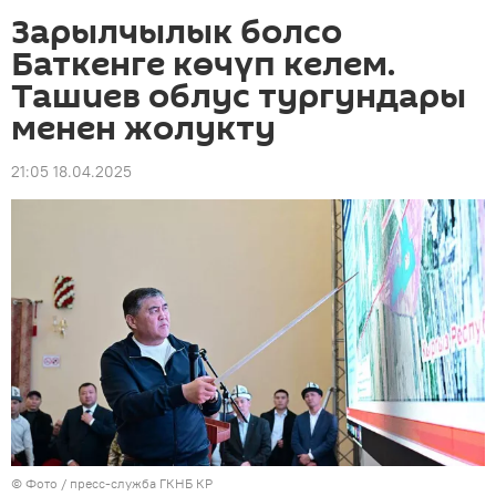
Зарылчылык болсо
Баткенге көчүп келем.
Ташиев облус тургундары
менен жолукту
21:05 18.04.2025
© Фото / пресс-служба ГКНБ КР