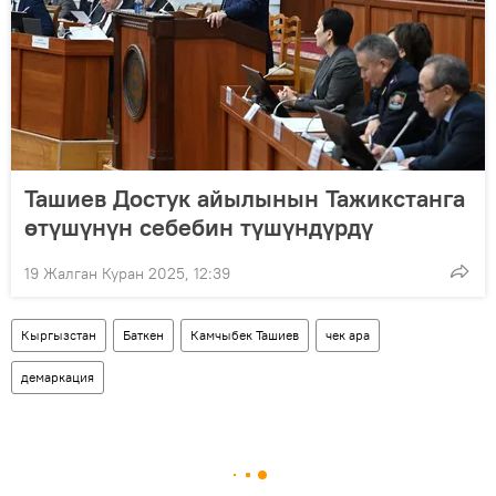
Ташиев Достук айылынын Тажикстанга
өтүшүнүн себебин түшүндүрдү
19 Жалган Куран 2025, 12:39
Кыргызстан
Баткен
Камчыбек Ташиев
чек ара
демаркация