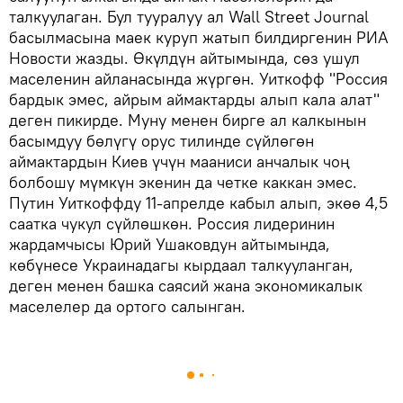
талкуулаган. Бул тууралуу ал Wall Street Journal
басылмасына маек куруп жатып билдиргенин РИА
Новости жазды. Өкүлдүн айтымында, сөз ушул
маселенин айланасында жүргөн. Уиткофф "Россия
бардык эмес, айрым аймактарды алып кала алат"
деген пикирде. Муну менен бирге ал калкынын
басымдуу бөлүгү орус тилинде сүйлөгөн
аймактардын Киев үчүн мааниси анчалык чоң
болбошу мүмкүн экенин да четке каккан эмес.
Путин Уиткоффду 11-апрелде кабыл алып, экөө 4,5
саатка чукул сүйлөшкөн. Россия лидеринин
жардамчысы Юрий Ушаковдун айтымында,
көбүнесе Украинадагы кырдаал талкууланган,
деген менен башка саясий жана экономикалык
маселелер да ортого салынган.