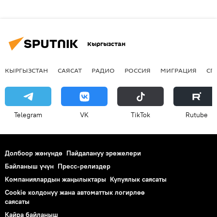
Кыргызстан
КЫРГЫЗСТАН
САЯСАТ
РАДИО
РОССИЯ
МИГРАЦИЯ
СП
Telegram
VK
ТikТоk
Rutube
Долбоор жөнүндө
Пайдалануу эрежелери
Байланыш үчүн
Пресс-релиздер
Компаниялардын жаңылыктары
Купуялык саясаты
Cookie колдонуу жана автоматтык логирлөө
саясаты
Кайра байланыш