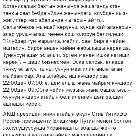
Ботаникалык бактын жанында жашагандыктан
таңкы саат 5-6да үйдүн жанындагы клубдан кыз-
жигиттер мас абалында чыгарын айтты.
Салымбеков мындай көрүнүш күндө кайталанарын,
алар уруш-талаш менен коштолорун белгиледи.
"Клубдар түн жарымга, мейли, саат бирге чейин
иштесин, бирок андан кийин жабылышы керек да.
Түнкүсүн адам эс алып, эртең менен ишке кетиши
керек", — деди бизнесмен. Эске салсак, өлкөдө
түнкү эс алуу, тыныгуунун мезгилин аныктаган
мыйзам бар. Ага ылайык, иш күндөрү саат
22:00дөн 07:00гө, дем алыш жана майрам күндөрү
22:00дөн 09:00гө чейин музыка жана башка ызы-
чуунун үндөрү атайын белгиленген деңгээлден
ашпашы керек.
АКШ президентинин атайын өкүлү Стив Уиткофф
Россия президенти Владимир Путин менен болгон
жолугушуусунда Украинадагы абалды жөнгө
салуунун алкагында аймак маселелерин да