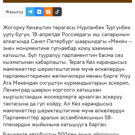
Жазылуу
Жогорку Кеңештин төрагасы Нурланбек Тургунбек
уулу бүгүн, 18-апрелде Россиядагы иш сапарынын
алкагында Санкт-Петербург шаарындагы «Мекен –
эне» монументине гүлчамбар коюу аземине
катышты. Бул тууралуу парламенттин басма сөз
кызматынан кабарлашты. Төрага Көз карандысыз
мамлекеттер шериктештигине мүчө өлкөлөрдүн
парламенттеринин жетекчилери менен бирге Улуу
Ата Мекендик согуштун курмандыктарын эскерип,
Ленинград шаарын коргоого катышкан
кыргызстандык жоокерлерге арналган эскерүү
тактасына да гүл койду. Ал Көз карандысыз
мамлекеттер шериктештигине мүчө өлкөлөрдүн
Парламенттер аралык ассамблеясынын 58-
пленардык жыйынына катышууга барган.
Бишкекте автобустун 500дөн ашык айдоочусу