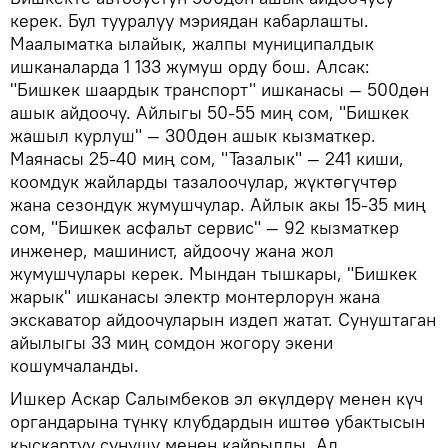
керек. Бул тууралуу мэриядан кабарлашты.
Маалыматка ылайык, жалпы муниципалдык
ишканаларда 1 133 жумуш орду бош. Алсак:
"Бишкек шаардык транспорт" ишканасы — 500дөн
ашык айдоочу. Айлыгы 50-55 миң сом, "Бишкек
жашыл курлуш" — 300дөн ашык кызматкер.
Маянасы 25-40 миң сом, "Тазалык" — 241 киши,
коомдук жайларды тазалоочулар, жүктөгүчтөр
жана сезондук жумушчулар. Айлык акы 15-35 миң
сом, "Бишкек асфальт сервис" — 92 кызматкер
инженер, машинист, айдоочу жана жол
жумушчулары керек. Мындан тышкары, "Бишкек
жарык" ишканасы электр монтерлорун жана
экскаватор айдоочуларын издеп жатат. Сунуштаган
айылыгы 33 миң сомдон жогору экени
кошумчаланды.
Ишкер Аскар Салымбеков эл өкүлдөрү менен күч
органдарына түнкү клубдардын иштөө убактысын
кыскартуу сунушу менен кайрылды. Ал