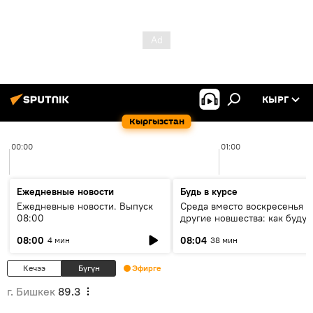
КЫРГ
Кыргызстан
00:00
01:00
Ежедневные новости
Будь в курсе
Ежедневные новости. Выпуск
Среда вместо воскресенья и
08:00
другие новшества: как будут
проходить выборы в КР?
08:00
08:04
4 мин
38 мин
Кечээ
Бүгүн
Эфирге
г. Бишкек
89.3