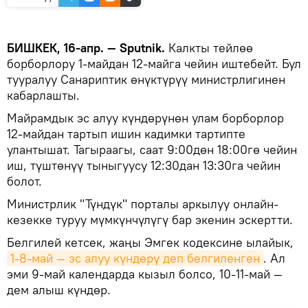
БИШКЕК, 16-апр. — Sputnik.
Калкты тейлөө
борборлору 1-майдан 12-майга чейин иштебейт. Бул
тууралуу Санариптик өнүктүрүү министрлигинен
кабарлашты.
Майрамдык эс алуу күндөрүнөн улам борборлор
12-майдан тартып ишин кадимки тартипте
улантышат. Тагыраагы, саат 9:00дөн 18:00гө чейин
иш, түштөнүү тыныгуусу 12:30дан 13:30га чейин
болот.
Министрлик "Түндүк" порталы аркылуу онлайн-
кезекке туруу мүмкүнчүлүгү бар экенин эскертти.
Белгилей кетсек, жаңы Эмгек кодексине ылайык,
1-8-май — эс алуу күндөрү деп белгиленген
. Ал
эми 9-май календарда кызыл болсо, 10-11-май —
дем алыш күндөр.