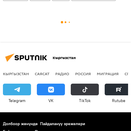
Кыргызстан
КЫРГЫЗСТАН
САЯСАТ
РАДИО
РОССИЯ
МИГРАЦИЯ
СП
Telegram
VK
ТikТоk
Rutube
Долбоор жөнүндө
Пайдалануу эрежелери