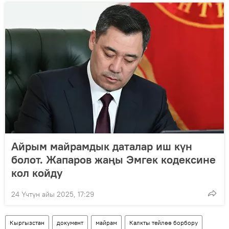
Айрым майрамдык даталар иш күн
болот. Жапаров жаңы Эмгек кодексине
кол койду
24 Үчтүн айы 2025, 17:29
Кыргызстан
документ
майрам
Калкты тейлөө борбору