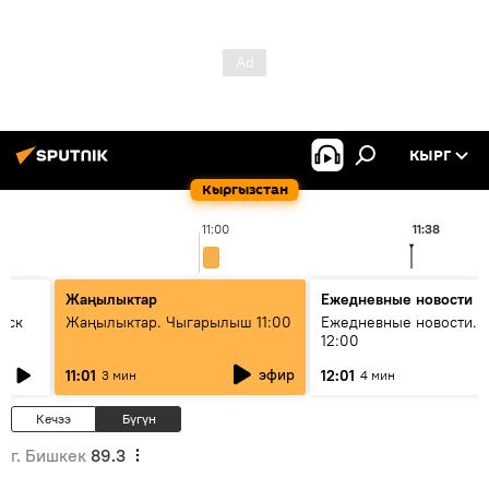
КЫРГ
Кыргызстан
11:00
11:38
Жаңылыктар
Ежедневные новости
уск
Жаңылыктар. Чыгарылыш 11:00
Ежедневные новости. 
12:00
эфир
11:01
12:01
3 мин
4 мин
Кечээ
Бүгүн
г. Бишкек
89.3