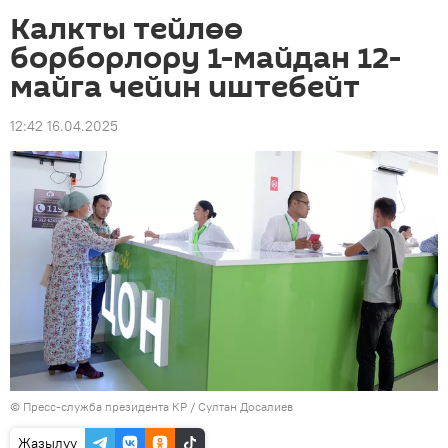
Калкты тейлөө
борборлору 1-майдан 12-
майга чейин иштебейт
12:42 16.04.2025
©
Пресс-служба президента КР / Султан Досалиев
Жазылуу