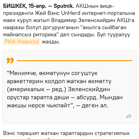
БИШКЕК, 15-апр. — Sputnik.
АКШнын вице-
президенти Жей Вэнс UnHerd интернет-порталына
маек куруп жатып Владимир Зеленскийдин АКШга
нааразы болуп догурунганын "акылга сыйбаган
майнапсыз риторика" деп сындады. Бул тууралуу
РИА Новости
жазды.
"Менимче, өкмөтүнүн согуштук
аракеттерин колдоп жаткан өкмөттү
(америкалык — ред.) Зеленскийдин
орустар тарапта деши — абсурд. Мындан
жакшы нерсе чыкпайт", — деген ал.
Вэнс тирешип жаткан тараптардын стратегиялык