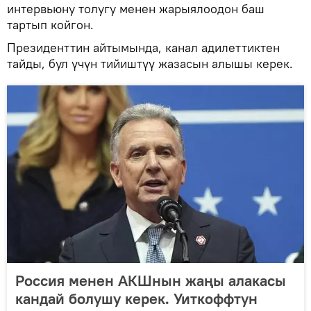
интервьюну толугу менен жарыялоодон баш
тартып койгон.
Президенттин айтымында, канал адилеттиктен
тайды, бул үчүн тийиштүү жазасын алышы керек.
Россия менен АКШнын жаңы алакасы
кандай болушу керек. Уиткоффтун