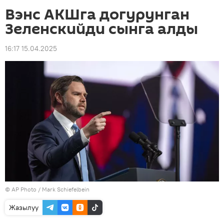
Вэнс АКШга догурунган
Зеленскийди сынга алды
16:17 15.04.2025
©
AP Photo
/ Mark Schiefelbein
Жазылуу