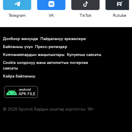
Telegram
VK
ТikТоk
Rutube
Долбоор жөнүндө
Пайдалануу эрежелери
Байланыш үчүн
Пресс-релиздер
Компаниялардын жаңылыктары
Купуялык саясаты
Cookie колдонуу жана автоматтык логирлөө
саясаты
Кайра байланыш
© 2026 Sputnik Бардык укуктар корголгон. 18+