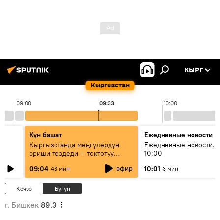
КЫРГ
Кыргызстан
09:00
09:33
10:00
Күн башат
Ежедневные новости
Кыргызстанда мөңгүлөрдүн
Ежедневные новости. 
эриши тездеди — токтотуу
10:00
мүмкүн эмеспи?
эфир
09:04
10:01
46 мин
3 мин
Кечээ
Бүгүн
г. Бишкек
89.3