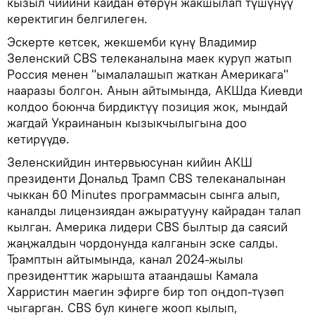
кызыл чийини кайдан өтөрүн жакшылап түшүнүү
керектигин белгилеген.
Эскерте кетсек, жекшемби күнү Владимир
Зеленский CBS телеканалына маек куруп жатып
Россия менен "ымалалашып жаткан Америкага"
нааразы болгон. Анын айтымында, АКШда Киевди
колдоо боюнча бирдиктүү позиция жок, мындай
жагдай Украинанын кызыкчылыгына доо
кетирүүдө.
Зеленскийдин интервьюсунан кийин АКШ
президенти Дональд Трамп CBS телеканалынан
чыккан 60 Minutes программасын сынга алып,
каналды лицензиядан ажыратууну кайрадан талап
кылган. Америка лидери CBS былтыр да саясий
жаңжалдын чордонунда калганын эске салды.
Трамптын айтымында, канал 2024-жылы
президенттик жарышта атаандашы Камала
Харристин маегин эфирге бир топ оңдоп-түзөп
чыгарган. CBS бул кинеге жооп кылып,