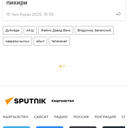
пикири
15 Чын Куран 2025, 10:53
Дүйнөдө
АКШ
Жеймс Дэвид Вэнс
Владимир Зеленский
нааразычылык
айып
телеканал
Кыргызстан
КЫРГЫЗСТАН
САЯСАТ
РАДИО
РОССИЯ
МИГРАЦИЯ
СП