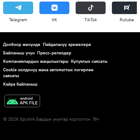
Telegram
VK
ТikТоk
Rutube
Долбоор жөнүндө
Пайдалануу эрежелери
Байланыш үчүн
Пресс-релиздер
Компаниялардын жаңылыктары
Купуялык саясаты
Cookie колдонуу жана автоматтык логирлөө
саясаты
Кайра байланыш
© 2026 Sputnik Бардык укуктар корголгон. 18+