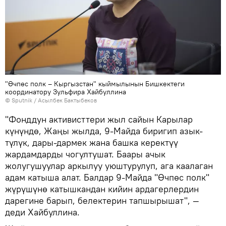
"Өчпөс полк – Кыргызстан" кыймылынын Бишкектеги
координатору Зульфира Хайбуллина
©
Sputnik
/ Асылбек Бактыбеков
"Фонддун активисттери жыл сайын Карылар
күнүндө, Жаңы жылда, 9-Майда биригип азык-
түлүк, дары-дармек жана башка керектүү
жардамдарды чогултушат. Баары ачык
жолугушуулар аркылуу уюштурулуп, ага каалаган
адам катыша алат. Балдар 9-Майда "Өчпөс полк"
жүрүшүнө катышкандан кийин ардагерлердин
дарегине барып, белектерин тапшырышат", —
деди Хайбуллина.