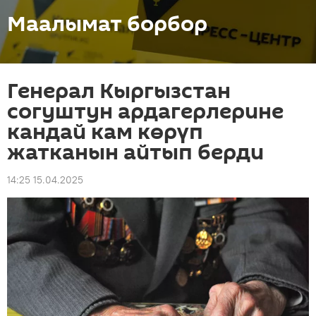
Маалымат борбор
Генерал Кыргызстан
согуштун ардагерлерине
кандай кам көрүп
жатканын айтып берди
14:25 15.04.2025