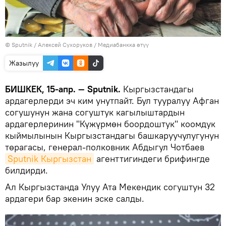
©
Sputnik
/ Алексей Сухоруков
/
Медиабанкка өтүү
Жазылуу
БИШКЕК, 15-апр. — Sputnik.
Кыргызстандагы
ардагерлерди эч ким унутпайт. Бул тууралуу Афган
согушунун жана согуштук кагылыштардын
ардагерлеринин "Күжүрмөн боордоштук" коомдук
кыймылынын Кыргызстандагы башкаруучулугунун
төрагасы, генерал-полковник Абдыгул Чотбаев
Sputnik Кыргызстан
агенттигиндеги брифингде
билдирди.
Ал Кыргызстанда Улуу Ата Мекендик согуштун 32
ардагери бар экенин эске салды.