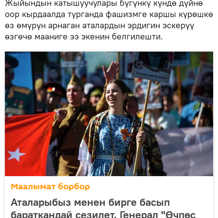
Жыйындын катышуучулары бүгүнкү күндө дүйнө
оор кырдаалда турганда фашизмге каршы күрөшкө
өз өмүрүн арнаган аталардын эрдигин эскерүү
өзгөчө мааниге ээ экенин белгилешти.
Маалымат борбор
Аталарыбыз менен бирге басып
бараткандай сезилет. Генерал "Өчпөс