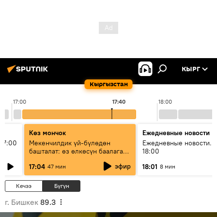
КЫРГ
Кыргызстан
17:00
17:40
18:00
Көз мончок
Ежедневные новости
17:00
Мекенчилдик үй-бүлөдөн
Ежедневные новости. 
башталат: өз өлкөсүн баалаган
18:00
муунду кантип тарбиялоо
эфир
17:04
18:01
47 мин
8 мин
керек?
Кечээ
Бүгүн
г. Бишкек
89.3