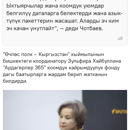
Ыктыярчылар жана коомдук уюмдар
белгилүү даталарга белектерди жана азык-
түлүк пакеттерин жасашат. Аларды эч ким
эч качан унутпайт", — деди Чотбаев.
"Өчпөс полк – Кыргызстан" кыймылынын
Бишкектеги координатору Зульфира Хайбуллина
"Ардагерлер 365" коомдук кайрымдуулук фонду
дагы баатырларга жардам берип жатканын
билдирди.