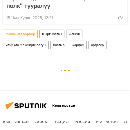
полк" тууралуу
15 Чын Куран 2025, 12:51
Маалымат борбор
Кыргызстан
жеңиш
Улуу Ата Мекендик согуш
баатыр
жардам
ардагер
Кыргызстан
КЫРГЫЗСТАН
САЯСАТ
РАДИО
РОССИЯ
МИГРАЦИЯ
СП