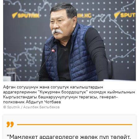
Афган согушунун жана согуштук кагылыштардын
ардагерлеринин "Күжүрмөн боордоштук" коомдук кыймылынын
Кыргызстандагы башкаруучулугунун төрагасы, генерал-
полковник Абдыгул Чотбаев
©
Sputnik
/ Асылбек Бактыбеков
"Мамлекет ардагерлерге жөлөк пул төлөйт.