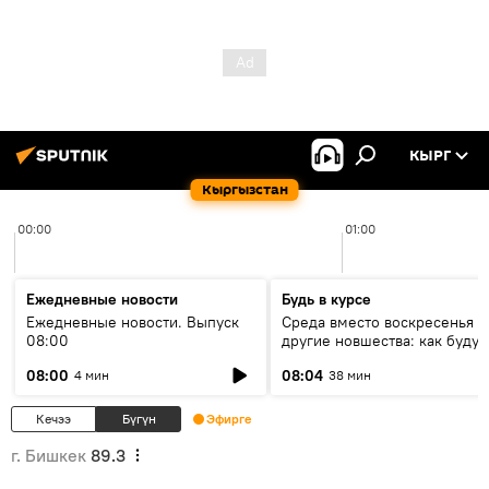
КЫРГ
Кыргызстан
00:00
01:00
Ежедневные новости
Будь в курсе
Ежедневные новости. Выпуск
Среда вместо воскресенья и
08:00
другие новшества: как будут
проходить выборы в КР?
08:00
08:04
4 мин
38 мин
Кечээ
Бүгүн
Эфирге
г. Бишкек
89.3