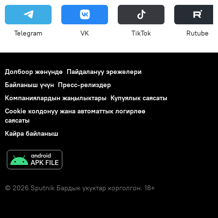
Telegram
VK
ТikТоk
Rutube
Долбоор жөнүндө
Пайдалануу эрежелери
Байланыш үчүн
Пресс-релиздер
Компаниялардын жаңылыктары
Купуялык саясаты
Cookie колдонуу жана автоматтык логирлөө
саясаты
Кайра байланыш
© 2026 Sputnik Бардык укуктар корголгон. 18+