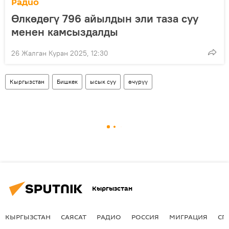
Радио
Өлкөдөгү 796 айылдын эли таза суу
менен камсыздалды
26 Жалган Куран 2025, 12:30
Кыргызстан
Бишкек
ысык суу
өчүрүү
Кыргызстан
КЫРГЫЗСТАН
САЯСАТ
РАДИО
РОССИЯ
МИГРАЦИЯ
СП