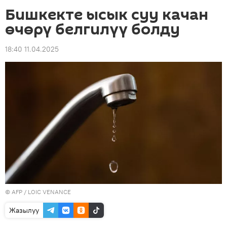
Бишкекте ысык суу качан
өчөрү белгилүү болду
18:40 11.04.2025
©
AFP
/ LOIC VENANCE
Жазылуу