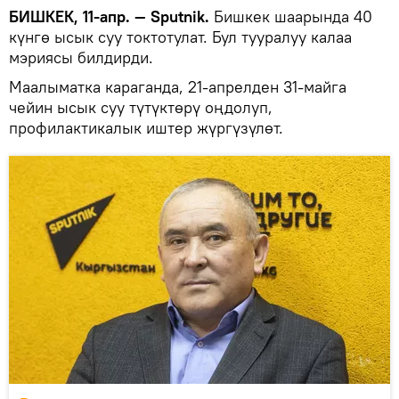
БИШКЕК, 11-апр. — Sputnik.
Бишкек шаарында 40
күнгө ысык суу токтотулат. Бул тууралуу калаа
мэриясы билдирди.
Маалыматка караганда, 21-апрелден 31-майга
чейин ысык суу түтүктөрү оңдолуп,
профилактикалык иштер жүргүзүлөт.