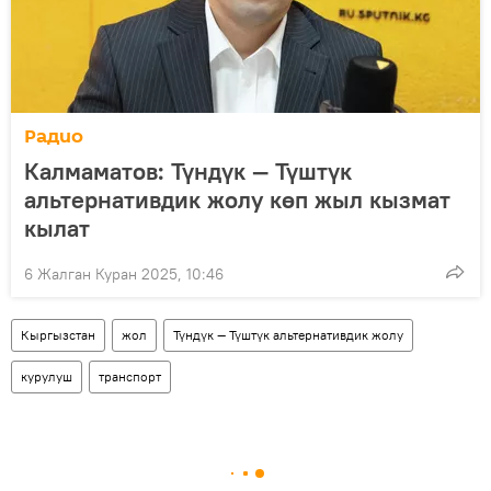
Радио
Калмаматов: Түндүк — Түштүк
альтернативдик жолу көп жыл кызмат
кылат
6 Жалган Куран 2025, 10:46
Кыргызстан
жол
Түндүк — Түштүк альтернативдик жолу
курулуш
транспорт