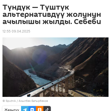
Түндүк — Түштүк
альтернативдүү жолунун
ачылышы жылды. Себеби
12:55 09.04.2025
©
Sputnik / Акылбек Батырбеков
Жазылуу