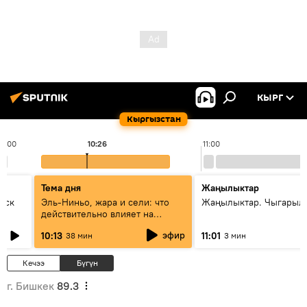
КЫРГ
Кыргызстан
10:00
10:26
11:00
Тема дня
Жаңылыктар
уск
Эль-Ниньо, жара и сели: что
Жаңылыктар. Чыгарылы
действительно влияет на
погоду в Кыргызстане
эфир
10:13
11:01
38 мин
3 мин
Кечээ
Бүгүн
г. Бишкек
89.3