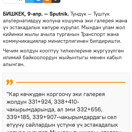
БИШКЕК, 9-апр. — Sputnik.
Түндүк — Түштүк
альтернативдүү жолуна кошумча эки галерея жана
үч эстакадалык көпүрө курулат. Мындан улам жол
кийинки жылы ачыла турганын Транспорт жана
коммуникациялар министрлигинен билдиришти.
Чечим жолдун кооптуу тилкелерине жүргүзүлгөн
илимий байкоолордун жыйынтыгы менен кабыл
алынган.
"Кар көчкүдөн коргоочу эки галерея
жолдун 331+924, 338+410-
чакырымдарында, ал эми 332+656,
339+185, 339+907-чакырымдардагы сел
өтүүчү сайлардын үстүнө үч эстакадалык