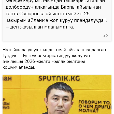
көпүрө курулат. Мындан тышкары, аталган
долбоордун алкагында Барпы айылынан
тарта Сафаровка айылына чейин 25
чакырым айланма жол куруу пландалууда",
— деп жазылган маалыматта.
Натыйжада ушул жылдын май айына пландалган
Түндүк — Түштүк альтернативдүү жолунун
ачылышы 2026-жылга жылдырылганы
кошумчаланды.