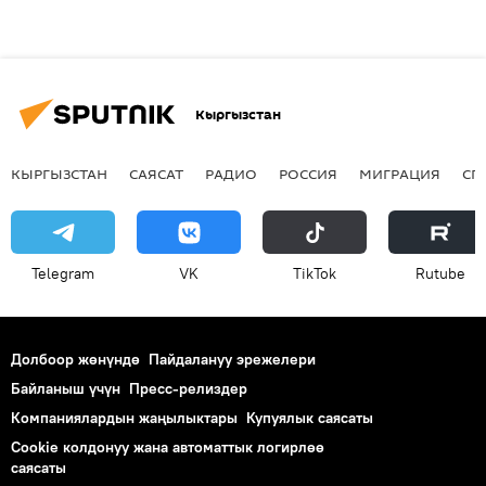
Кыргызстан
КЫРГЫЗСТАН
САЯСАТ
РАДИО
РОССИЯ
МИГРАЦИЯ
СП
Telegram
VK
ТikТоk
Rutube
Долбоор жөнүндө
Пайдалануу эрежелери
Байланыш үчүн
Пресс-релиздер
Компаниялардын жаңылыктары
Купуялык саясаты
Cookie колдонуу жана автоматтык логирлөө
саясаты