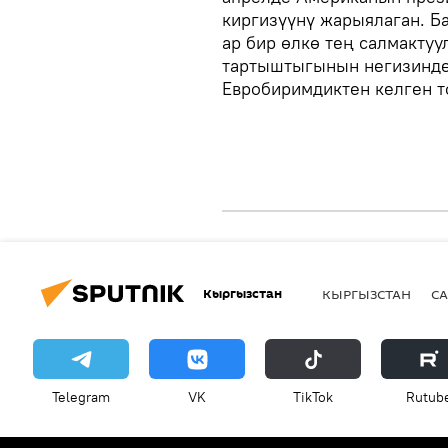
киргизүүнү жарыялаган. Ба
ар бир өлкө тең салмакту
тартыштыгынын негизинде 
Евробиримдиктен келген т
Кыргызстан
КЫРГЫЗСТАН
СА
Telegram
VK
ТikТоk
Rutub