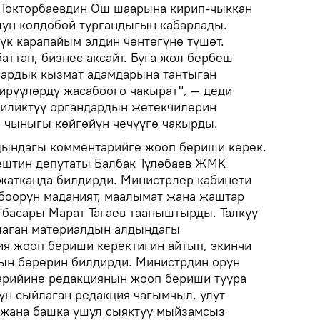
Токторбаевдин Ош шаарына кирип-чыккан
шун колдобой тургандыгын кабарлады.
үк карапайым элдин чөнтөгүнө түшөт.
аттап, бизнес аксайт. Буга жол бербеш
бардык кызмат адамдарына тантыган
ирүүлөрдү жасабоого чакырат", — деди
гиликтүү органдардын жетекчилерин
н чыныгы көйгөйүн чечүүгө чакырды.
дындагы комментарийге жооп бериши керек.
ештин депутаты Балбак Түлөбаев ЖМК
жатканда билдирди. Министрлер кабинети
боорун маданият, маалымат жана жаштар
 басары Марат Тагаев тааныштырды. Талкуу
лаган материалдын алдындагы
я жооп бериши керектигин айтып, экинчи
рын берерин билдирди. Министрдин орун
арийине редакциянын жооп бериши туура
үн сыйлаган редакция чагымчыл, улут
 жана башка ушул сыяктуу мыйзамсыз