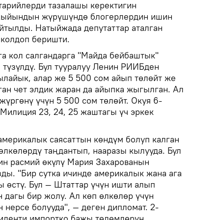
тарийлерди тазалашы керектигин
жыйындын жүрүшүндө блогерлердин ишин
айтылды. Натыйжада депутаттар аталган
 колдоп беришти.
га кол салгандарга "Майда бейбаштык"
 түзүлдү. Бул тууралуу Ленин РИИБден
лайык, алар же 5 500 сом айып төлөйт же
лган чет элдик жаран да айыпка жыгылган. Ал
үргөнү үчүн 5 500 сом төлөйт. Окуя 6-
 Милиция 23, 24, 25 жаштагы үч эркек
мерикалык саясаттын көндүм болуп калган
өлкөлөрдү таңдантып, нааразы кылууда. Бул
ин расмий өкүлү Мария Захарованын
ды. "Бир сутка ичинде америкалык жана ага
 өстү. Бул — Штаттар үчүн ишти алып
н дагы бир жолу. Ал көп өлкөлөр үчүн
 нерсе болууда", — деген дипломат. 2-
иденти импортко бажы төлөмдөрүн