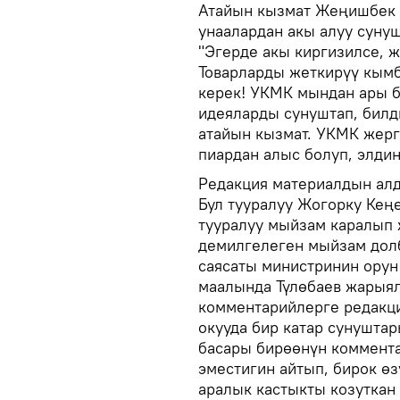
Атайын кызмат Жеңишбек 
унаалардан акы алуу суну
"Эгерде акы киргизилсе, ж
Товарларды жеткирүү кымб
керек! УКМК мындан ары 
идеяларды сунуштап, билд
атайын кызмат. УКМК жер
пиардан алыс болуп, элди
Редакция материалдын ал
Бул тууралуу Жогорку Кең
тууралуу мыйзам каралып 
демилгелеген мыйзам дол
саясаты министринин орун
маалында Түлөбаев жарыя
комментарийлерге редакци
окууда бир катар сунушта
басары бирөөнүн коммент
эместигин айтып, бирок өз
аралык кастыкты козуткан