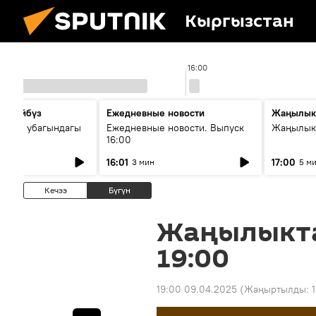
Кыргызстан
16:00
сүйлөйбүз
Ежедневные новости
Жаңылык
 — өз убагындагы
Ежедневные новости. Выпуск
Жаңылыкт
16:00
рологиялык кызмат
16:01
17:00
3 мин
5 м
ндөтүлүүдө
Кечээ
Бүгүн
Жаңылыкт
19:00
19:00 09.04.2025
(Жаңыртылды: