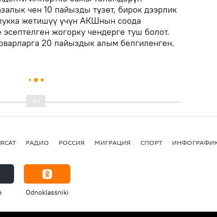
залык чен 10 пайызды түзөт, бирок дээрлик
улукка жетишүү үчүн АКШнын соода
эсептелген жогорку чендерге туш болот.
оварларга 20 пайыздык алым белгиленген.
ЯСАТ
РАДИО
РОССИЯ
МИГРАЦИЯ
СПОРТ
ИНФОГРАФИ
e
Odnoklassniki