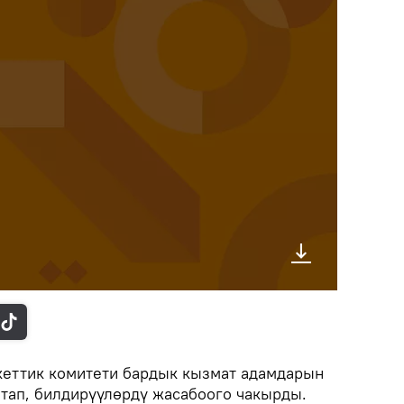
кеттик комитети бардык кызмат адамдарын
тап, билдирүүлөрдү жасабоого чакырды.