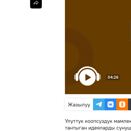
04:26
Жазылуу
Улуттук коопсуздук мамле
тантыган идеяларды сунуш