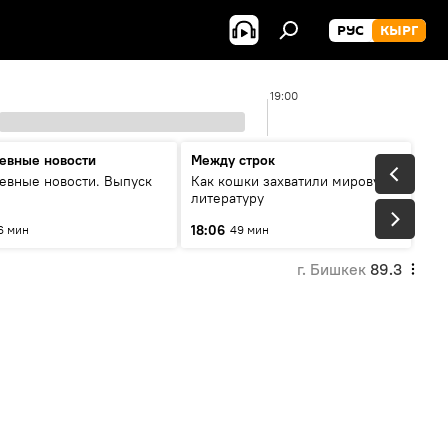
РУС
КЫРГ
19:00
евные новости
Между строк
евные новости. Выпуск
Как кошки захватили мировую
литературу
18:06
6 мин
49 мин
г. Бишкек
89.3