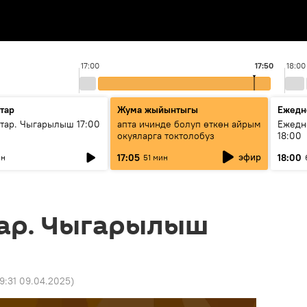
17:00
17:50
18:00
тар
Жума жыйынтыгы
Ежедн
ар. Чыгарылыш 17:00
апта ичинде болуп өткөн айрым
Ежедн
окуяларга токтолобуз
18:00
эфир
17:05
18:00
ин
51 мин
ар. Чыгарылыш
19:31 09.04.2025
)