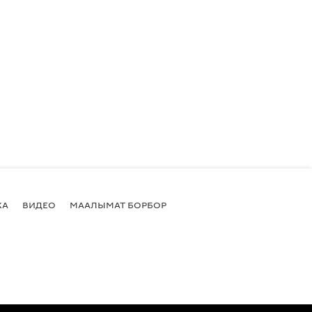
КА
ВИДЕО
МААЛЫМАТ БОРБОР