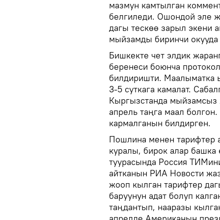
мазмун камтылган коммен
белгиледи. Ошондой эле 
дагы тескөө зарыл экени 
мыйзамды биринчи окууда
Бишкекте чет элдик жаран
беренеси боюнча протокол
билдиришти. Маалыматка ы
3-5 суткага камалат. Саба
Кыргызстанда мыйзамсыз ж
апрель таңга маал болгон.
кармалганын билдирген.
Пошлина менен тарифтер а
куралы, бирок алар башка 
туурасында Россия ТИМин
айтканын РИА Новости жаз
жооп кылган тарифтер дагы
баруунун адат болуп калга
таңдантып, нааразы кылган
апрелде Американын през