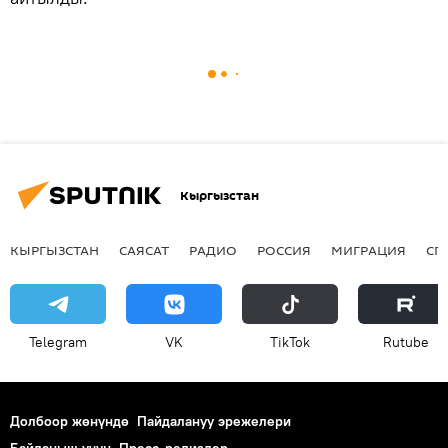
Кыргызстан
КЫРГЫЗСТАН
САЯСАТ
РАДИО
РОССИЯ
МИГРАЦИЯ
СП
Telegram
VK
ТikТоk
Rutube
Долбоор жөнүндө
Пайдалануу эрежелери