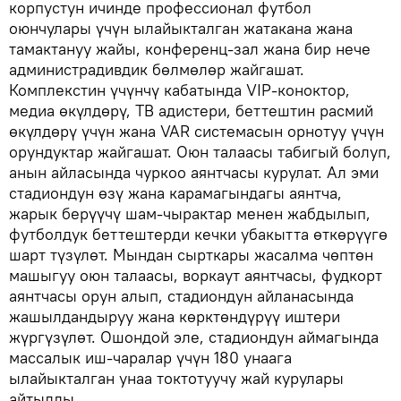
корпустун ичинде профессионал футбол
оюнчулары үчүн ылайыкталган жатакана жана
тамактануу жайы, конференц-зал жана бир нече
администрадивдик бөлмөлөр жайгашат.
Комплекстин үчүнчү кабатында VIP-коноктор,
медиа өкүлдөрү, ТВ адистери, беттештин расмий
өкүлдөрү үчүн жана VAR системасын орнотуу үчүн
орундуктар жайгашат. Оюн талаасы табигый болуп,
анын айласында чуркоо аянтчасы курулат. Ал эми
стадиондун өзү жана карамагындагы аянтча,
жарык берүүчү шам-чырактар менен жабдылып,
футболдук беттештерди кечки убакытта өткөрүүгө
шарт түзүлөт. Мындан сырткары жасалма чөптөн
машыгуу оюн талаасы, воркаут аянтчасы, фудкорт
аянтчасы орун алып, стадиондун айланасында
жашылдандыруу жана көрктөндүрүү иштери
жүргүзүлөт. Ошондой эле, стадиондун аймагында
массалык иш-чаралар үчүн 180 унаага
ылайыкталган унаа токтотуучу жай курулары
айтылды.