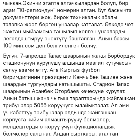
чыккан.Экинчи этапта алгачкылардан болуп, бир
адам "10-региондун" номерин алган. Бул баскычта
документтери жок, бирок техникалык абалы
талапка жооп берген унаалар катталат. Өлкөдө чет
жактан мыйзамсыз ташылып келген унааларды
легалдаштыруу өнөктүгү башталган. Анын баасы
100 миң сом деп белгиленген болчу.
Бүгүн, 7-апрелде Талас шаарынын жаңы Борбордук
стадионунун курулушу алдында мезгил кутучасын
салуу аземи өттү. Ага Кыргыз футбол
биримдигинин президенти Камчыбек Ташиев жана
шаардын тургундары катышышты. Стадион Талас
шаарынын Асанбек Оторбаев көчөсүнө курулат.
Анын батыш жана чыгыш тараптарында жайгашкан
трибуналар 5055 көрүүчүгө ылайыкталат. Ал эми
үч кабаттуу трибуналар алдында жайгашкан
корпуста кийим алмаштыруучу бөлмөлөр,
мелдештерди өткөрүү үчүн функционалдык
бөлмөлөр салынат. Андан сырткары, аталган