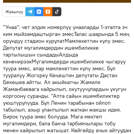
Жазылуу
"Унаа": чет элдик номерлүү унааларды 1-этапта эч
ким мыйзамдаштырган эмесТалас шаарында 5 миң
орундуу стадион курулатМамлекеттин кулу эмес.
Депутат мугалимдердин ишембиликке
тартылышын сындадыАлдыда
кененирээкМугалимдерди ишембиликке чыгаруу
туура эмес, алар мамлекеттин кулу эмес. Бул
тууралуу Жогорку Кеңештин депутаты Дастан
Бекешев айтты. Ал акыйкатчы Жамиля
Жаманбаевага кайрылып, окутуучулардын укугун
коргоону суранды. "Апта сайын ишембиликтер
уюштурулууда. Бул Ленин тарабынан ойлоп
табылып, азыр улантылып жаткан жакшы идея.
Бирок туура эмес болууда. Мага мектеп
мугалимдери, бала бакча тарбиячылары тобу
менен кайрылып жатышат. Көйгөйдү ачык айтуудан