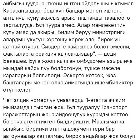
айбыгышууда, анткени иштен айдалышы ыктымал.
Карасаңыздар, беш күн балдар менен иштеп,
алтынчы күнү акысыз арык, таштанды тазалоого
тартылууда. Бул туура эмес. Алар мамлекеттин
кулу эмес да акыры. Билим берүү министрлиги
алардын укугун коргошу керек эле, бирок үн
катпай отурат. Сиздерге кайрылса болот эмеспи,
фактыларга реакция кылсаңыздар", — деди
Бекешев. Буга жооп кылган омбудсмен азырынча
мындай кайрылуу болбогонун, түшсө маселе
караларын белгиледи. Эскерте кетсек, жаз
башталары менен өлкө аймагында ишембиликтер
өтүп келет.
Чет элдик номерлүү унааларды 1-этапта эч ким
мыйзамдаштырган жок. Бул тууралуу Транспорт
каражаттарын жана айдоочулук курамды каттоо
боюнча агенттиктен билдиришти. Маалыматка
ылайык, биринчи этапта документтери бар
автоунаалар катталмак, бирок андайлар жок болуп