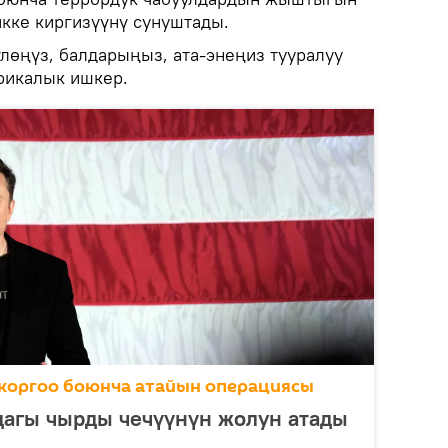
кке киргизүүнү сунуштады.
үлөңүз, балдарыңыз, ата-энеңиз тууралуу
ерикалык ишкер.
коргоо боюнча атайын операциясы
дагы чырды чечүүнүн жолун атады