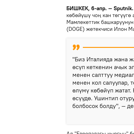
БИШКЕК, 6-апр. — Sputnik.
көбөйүшү чоң кан төгүүгө
Мамлекеттик башкаруунун 
(DOGE) жетекчиси Илон М
"Биз Италияда жана ж
өсүп кеткенин ачык э
менен салттуу медиал
менен кол салуулар, 
өлүмү көбөйүп жатат
өсүүдө. Ушинтип отур
болбосок болду", — де
Ал "Европадагы кыргын" 