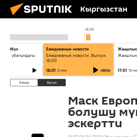
Кыргызстан
00
16:00
сүйлөйбүз
Ежедневные новости
Жаңылык
 — өз убагындагы
Ежедневные новости. Выпуск
Жаңылыкт
16:00
рологиялык кызмат
эфир
16:01
17:01
3 мин
10 м
ндөтүлүүдө
Кечээ
Бүгүн
Маск Евро
болушу мү
эскертти
15:37 06.04.2025
(Жаңыртылды:
1