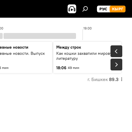
РУС
КЫРГ
00
19:00
евные новости
Между строк
евные новости. Выпуск
Как кошки захватили мировую
литературу
18:06
6 мин
49 мин
г. Бишкек
89.3