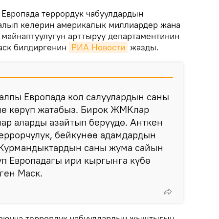
Европада террордук чабуулдардын
 алып келерин америкалык миллиардер жана
майнаптуулугун арттыруу департаментинин
аск билдиргенин
РИА Новости
жазды.
алпы Европада кол салуулардын саны
ле көрүп жатабыз. Бирок ЖМКлар
ар аларды азайтып берүүдө. Анткен
террорчулук, бейкүнөө адамдардын
. Курмандыктардын саны жума сайын
уп Европадагы ири кыргынга күбө
ген Маск.
боюнча террордук чабуулдардын жыштыгын