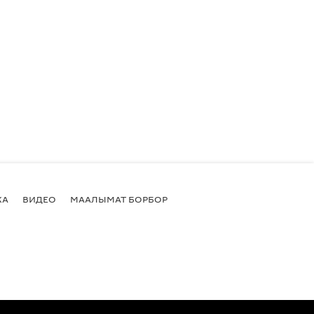
КА
ВИДЕО
МААЛЫМАТ БОРБОР