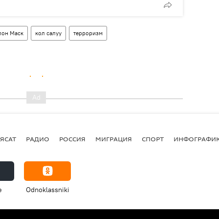
лон Маск
кол салуу
терроризм
ЯСАТ
РАДИО
РОССИЯ
МИГРАЦИЯ
СПОРТ
ИНФОГРАФИ
e
Odnoklassniki