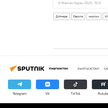
9 Жалган Куран 2025, 19:21
Дүйнөдө
Европа
кыргын
И
Кыргызстан
КЫРГЫЗСТАН
СА
Telegram
VK
ТikТоk
Rutub