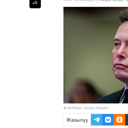
©
AP Photo
/ Allison Robbert
Жазылуу