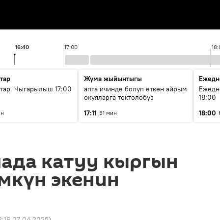
16:40
17:00
18:
тар
Жума жыйынтыгы
Ежедн
ар. Чыгарылыш 17:00
апта ичинде болуп өткөн айрым
Ежедн
окуяларга токтолобуз
18:00
17:11
18:00
ин
51 мин
пада катуу кыргын
мкүн экенин
2:16 07.04.2025
)