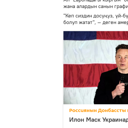
жана алардын санын графи
"Кеп сиздин досуңуз, үй-б
болуп жатат", — деген ам
Россиянын Донбассты 
Илон Маск Украина