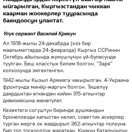
ыйгарылган, Кыргызстандан чыккан
каарман жоокерлер туурасында
баяндоосун улантат.
Улук сержант Василий Крикун
Ал 1918-жылы 24-декабрда (кээ бир
маалыматтарда 24-февралда) Кыргыз ССРинин
Октябрь айылында жумушчунун үй-бүлөсүндө
туулган. Беш класстык билим болгон. "Заря"
колхозунда эмгектенген.
1942-жылы Кызыл Армияга чакырылган. 4-Украина
фронтунда минёр-жаргыч болгон. Тишелүү
даярдыктан өткөндөн кийин 315-аткычтар
дивизиясына жөнөтүлөт.
Кезектеги согуштун биринде душмандын
бронепоезди капыстан келип, советтик аскерлер
турган жерге ок жаадырып 362-аткычтар полкуна
бир топ тоскоолдук жараткан. Крикун батальондун