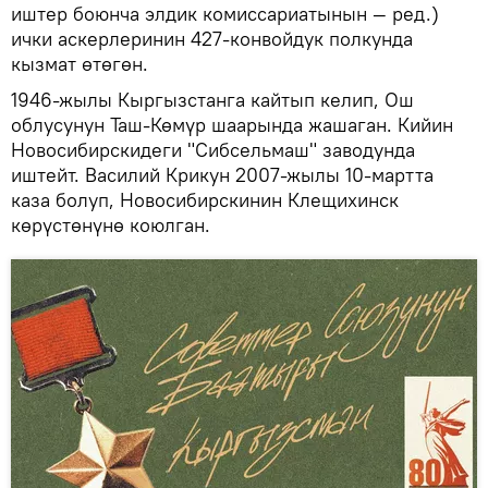
иштер боюнча элдик комиссариатынын — ред.)
ички аскерлеринин 427-конвойдук полкунда
кызмат өтөгөн.
1946-жылы Кыргызстанга кайтып келип, Ош
облусунун Таш-Көмүр шаарында жашаган. Кийин
Новосибирскидеги "Сибсельмаш" заводунда
иштейт. Василий Крикун 2007-жылы 10-мартта
каза болуп, Новосибирскинин Клещихинск
көрүстөнүнө коюлган.