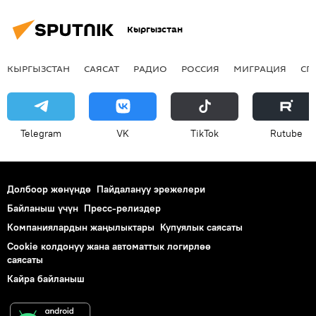
Кыргызстан
КЫРГЫЗСТАН
САЯСАТ
РАДИО
РОССИЯ
МИГРАЦИЯ
СП
Telegram
VK
ТikТоk
Rutube
Долбоор жөнүндө
Пайдалануу эрежелери
Байланыш үчүн
Пресс-релиздер
Компаниялардын жаңылыктары
Купуялык саясаты
Cookie колдонуу жана автоматтык логирлөө
саясаты
Кайра байланыш