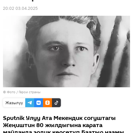
20:02 03.04.2025
© Фото /
Герои страны
Жазылуу
Sputnik Улуу Ата Мекендик согуштагы
Жеңиштин 80 жылдыгына карата
майданда эрдик көрсөтүп Баатыр наамы