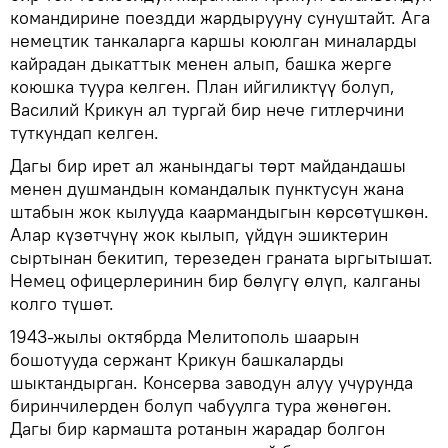
командирине поездди жардырууну сунуштайт. Ага
немецтик танкаларга каршы коюлган миналарды
кайрадан дыкаттык менен алып, башка жерге
коюшка туура келген. План ийгиликтүү болуп,
Василий Крикун ал тургай бир нече гитлерчини
туткундап келген.
Дагы бир ирет ал жанындагы төрт майдандашы
менен душмандын командалык пунктусун жана
штабын жок кылууда каармандыгын көрсөтүшкөн.
Алар күзөтчүнү жок кылып, үйдүн эшиктерин
сыртынан бекитип, терезеден граната ыргытышат.
Немец офицерлеринин бир бөлүгү өлүп, калганы
колго түшөт.
1943-жылы октябрда Мелитополь шаарын
бошотууда сержант Крикун башкаларды
шыктандырган. Консерва заводун алуу учурунда
биринчилерден болуп чабуулга тура жөнөгөн.
Дагы бир кармашта ротанын жарадар болгон