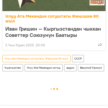
Улуу Ата Мекендик согуштагы Жеңишке 80
жыл
Иван Гришин — Кыргызстандан чыккан
Советтер Союзунун Баатыры
2 Чын Куран 2025, 20:09
Улуу Ата Мекендик согуштагы Жеңишке 80 жыл
СССР
Кыргызстан
Улуу Ата Мекендик согуш
эрдик
Василий Крикун