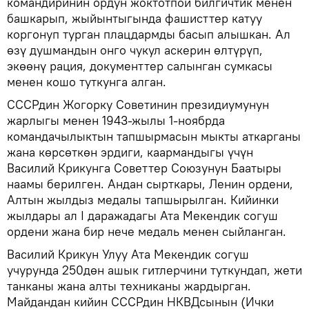
командиринин ордун жоктотпой билгичтик менен
башкарып, жыйынтыгында фашисттер катуу
коргонуп турган плацдармды басып алышкан. Ал
өзү душмандын онго чукул аскерин өлтүрүп,
экөөнү рация, документтер салынган сумкасы
менен кошо туткунга алган.
СССРдин Жогорку Советинин президиумунун
жарлыгы менен 1943-жылы 1-ноябрда
командачылыктын тапшырмасын мыкты аткарганы
жана көрсөткөн эрдиги, каармандыгы үчүн
Василий Крикунга Советтер Союзунун Баатыры
наамы берилген. Андан сырткары, Ленин ордени,
Алтын жылдыз медалы тапшырылган. Кийинки
жылдары ал I даражадагы Ата Мекендик согуш
ордени жана бир нече медаль менен сыйланган.
Василий Крикун Улуу Ата Мекендик согуш
учурунда 250дөн ашык гитлерчини туткундап, жети
танканы жана алты техниканы жардырган.
Майдандан кийин СССРдин НКВДсынын (Ички