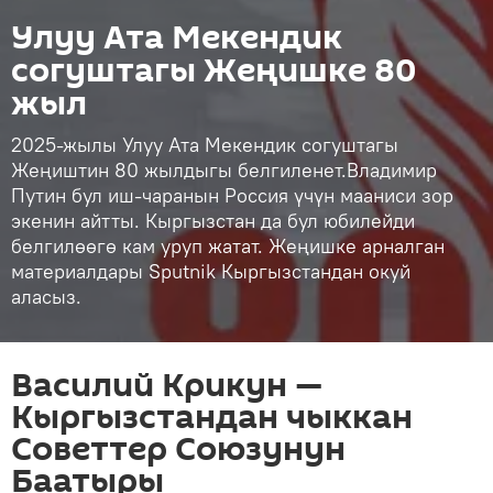
Улуу Ата Мекендик
согуштагы Жеңишке 80
жыл
2025-жылы Улуу Ата Мекендик согуштагы
Жеңиштин 80 жылдыгы белгиленет.Владимир
Путин бул иш-чаранын Россия үчүн мааниси зор
экенин айтты. Кыргызстан да бул юбилейди
белгилөөгө кам уруп жатат. Жеңишке арналган
материалдары Sputnik Кыргызстандан окуй
аласыз.
Василий Крикун —
Кыргызстандан чыккан
Советтер Союзунун
Баатыры