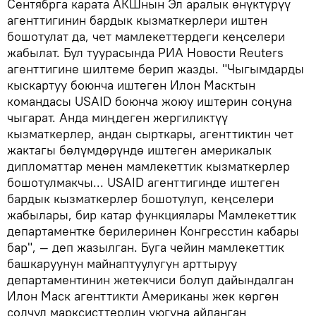
Сентябрга карата АКШнын Эл аралык өнүктүрүү
агенттигинин бардык кызматкерлери иштен
бошотулат да, чет мамлекеттердеги кеңселери
жабылат. Бул туурасында РИА Новости Reuters
агенттигине шилтеме берип жазды. "Чыгымдарды
кыскартуу боюнча иштеген Илон Масктын
командасы USAID боюнча жоюу иштерин соңуна
чыгарат. Анда миңдеген жергиликтүү
кызматкерлер, андан сырткары, агенттиктин чет
жактагы бөлүмдөрүндө иштеген америкалык
дипломаттар менен мамлекеттик кызматкерлер
бошотулмакчы... USAID агенттигинде иштеген
бардык кызматкерлер бошотулуп, кеңселери
жабылары, бир катар функциялары Мамлекеттик
департаментке берилеринен Конгресстин кабары
бар", — деп жазылган. Буга чейин мамлекеттик
башкаруунун майнаптуулугун арттыруу
департаментинин жетекчиси болуп дайындалган
Илон Маск агенттикти Американы жек көргөн
солчул марксисттердин уюгуна айланган