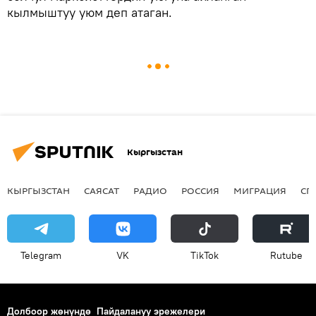
кылмыштуу уюм деп атаган.
Кыргызстан
КЫРГЫЗСТАН
САЯСАТ
РАДИО
РОССИЯ
МИГРАЦИЯ
СП
Telegram
VK
ТikТоk
Rutube
Долбоор жөнүндө
Пайдалануу эрежелери