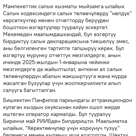
Мамлекеттик салык кызматы мыйзамга ылайык
Салык кодексиндеги салык төлөөчүлөрдү "нөлдүк"
көрсөткүчтөр менен отчетторду берүүдөн
бошоткон өзгөртүүлөр тууралуу эскертет.
Мекемеден маалымдашкандай, бул өзгөртүү
бирдиктүү салык декларациясына тиешелүү эмес,
аны белгиленген тартипте тапшыруу керек. Бул
өзгөртүү мурунку отчеттук мезгилдерге, анын
ичинде 2025-жылдын 1-январына чейинки
мезгилдерге да жайылтылат, анткени ал салык
төлөөчүлөрдүн абалын жакшыртууга жана мурда
жасалган бузуулар үчүн жоопкерчиликти алып
салууга багытталган.
Бишкектин Панфилов паркындагы аттракициондон
кулаган кыздын окуясынан кийин ошол жерде
иштеген оператор кармалды. Бул тууралуу
Биринчи май РИИБден билдиришти. Маалыматка
ылайык, "Керектөөчүлөр үчүн коркунуч түзүү"
беренеси менен кылмыш иши козголгон. Шектүү