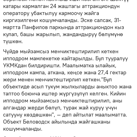
катары кармалган 24 жаштагы аттракциондун
оператору убактылуу кармоочу жайга
киргизилгени кошумчаланды. Эске салсак, 31-
мартта Панфилов паркында аттракциондон кыз
кулап, башы жарылып, жандандыруу бөлүмүнө
түшкөн.
Чүйдө мыйзамсыз менчиктештирилип кеткен
ипподром мамлекетке кайтарылды. Бул тууралуу
УКМКдан билдиришти. Маалыматка ылайык,
ипподром кампа, аткана, кеңсе жана 27,4 гектар
жери менен менчиктештирлип кеткен."Бул
объектиде асыл тукум жылкыларды аныктоо жана
таптоо боюнча иштер жүргүзүлүп келген. Кийин
ипподром мыйзамсыз менчиктештирилип, аны
алгандар жерди бөлүп, турак жай куруу үчүн
сатууну көздөшкөн", — деп айтылат маалыматта.
Объект Беловодск айылында жайгашканы
кошумчаланды.