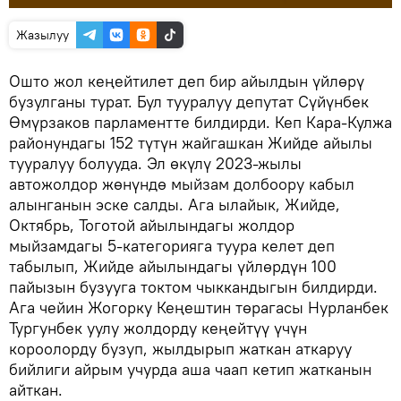
Жазылуу
Ошто жол кеңейтилет деп бир айылдын үйлөрү
бузулганы турат. Бул тууралуу депутат Сүйүнбек
Өмүрзаков парламентте билдирди. Кеп Кара-Кулжа
районундагы 152 түтүн жайгашкан Жийде айылы
тууралуу болууда. Эл өкүлү 2023-жылы
автожолдор жөнүндө мыйзам долбоору кабыл
алынганын эске салды. Ага ылайык, Жийде,
Октябрь, Тоготой айылындагы жолдор
мыйзамдагы 5-категорияга туура келет деп
табылып, Жийде айылындагы үйлөрдүн 100
пайызын бузууга токтом чыккандыгын билдирди.
Ага чейин Жогорку Кеңештин төрагасы Нурланбек
Тургунбек уулу жолдорду кеңейтүү үчүн
короолорду бузуп, жылдырып жаткан аткаруу
бийлиги айрым учурда аша чаап кетип жатканын
айткан.