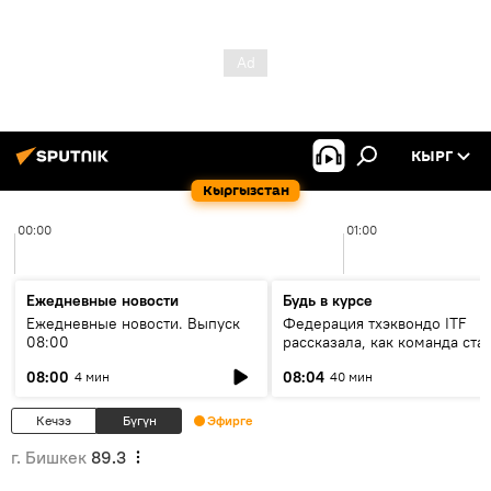
КЫРГ
Кыргызстан
00:00
01:00
Ежедневные новости
Будь в курсе
Ежедневные новости. Выпуск
Федерация тхэквондо ITF
08:00
рассказала, как команда ста
жертвой мошенников
08:00
08:04
4 мин
40 мин
Кечээ
Бүгүн
Эфирге
г. Бишкек
89.3