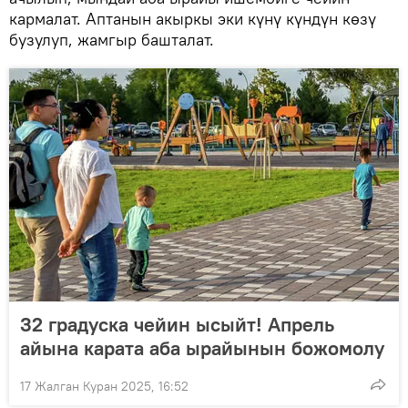
кармалат. Аптанын акыркы эки күнү күндүн көзү
бузулуп, жамгыр башталат.
32 градуска чейин ысыйт! Апрель
айына карата аба ырайынын божомолу
17 Жалган Куран 2025, 16:52