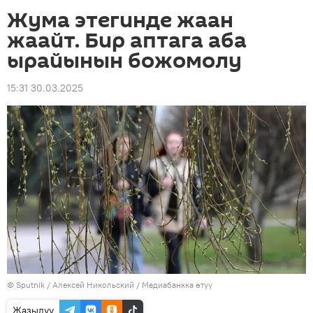
Жума этегинде жаан
жаайт. Бир аптага аба
ырайынын божомолу
15:31 30.03.2025
©
Sputnik
/ Алексей Никольский
/
Медиабанкка өтүү
Жазылуу