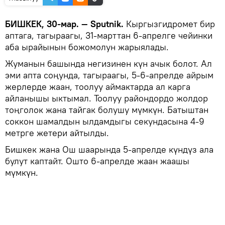
БИШКЕК, 30-мар. — Sputnik.
Кыргызгидромет бир
аптага, тагыраагы, 31-марттан 6-апрелге чейинки
аба ырайынын божомолун жарыялады.
Жуманын башында негизинен күн ачык болот. Ал
эми апта соңунда, тагыраагы, 5-6-апрелде айрым
жерлерде жаан, тоолуу аймактарда ал карга
айланышы ыктымал. Тоолуу райондордо жолдор
тоңголок жана тайгак болушу мүмкүн. Батыштан
соккон шамалдын ылдамдыгы секундасына 4-9
метрге жетери айтылды.
Бишкек жана Ош шаарында 5-апрелде күндүз ала
булут каптайт. Ошто 6-апрелде жаан жаашы
мүмкүн.