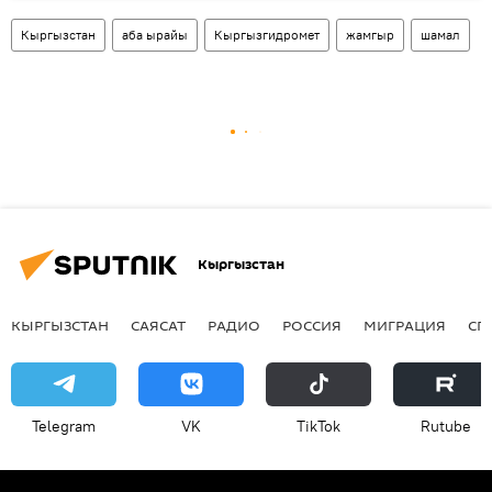
Кыргызстан
аба ырайы
Кыргызгидромет
жамгыр
шамал
Кыргызстан
КЫРГЫЗСТАН
САЯСАТ
РАДИО
РОССИЯ
МИГРАЦИЯ
СП
Telegram
VK
ТikТоk
Rutube