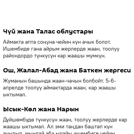
Чүй жана Талас облустары
Аймакта апта соңуна чейин күн ачык болот.
Ишембиде гана айрым жерлерде жаан, тоолуу
райондордо түнкүсүн кар жаашы мүмкүн.
Ош, Жалал-Абад жана Баткен жергеси
Жуманын башында жаан-чачын болбойт. 5-6-
апрелде тоолуу аймактарда жаан, кар жаашы
ыктымал.
Ысык-Көл жана Нарын
Дүйшөмбүдө түнкүсүн жаан, тоолуу жерлерде кар
жаашы ыктымал. Ал эми таңдан баштап күн
ачылып, мындай аба ырайы ишембиге чейин