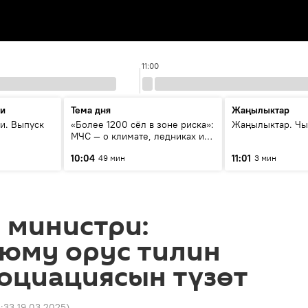
11:00
ти
Тема дня
Жаңылыктар
и. Выпуск
«Более 1200 сёл в зоне риска»:
Жаңылыктар. Чы
МЧС — о климате, ледниках и
системе оповещения
10:04
11:01
49 мин
3 мин
населения
 министри:
уюму орус тилин
оциациясын түзөт
5:33 19.03.2025
)