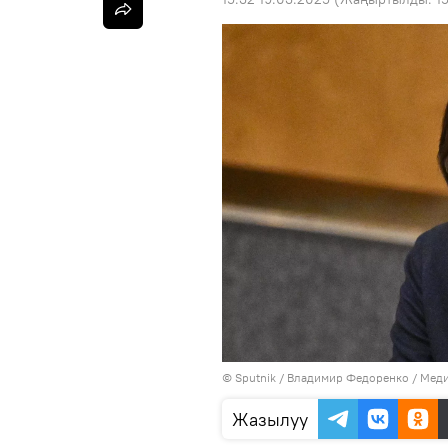
©
Sputnik
/ Владимир Федоренко
/
Меди
Жазылуу