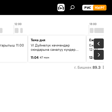
РУС
КЫРГ
12:00
13:00
Тема дня
Ежедневные 
гарылыш 11:00
VI Дүйнөлүк көчмөндөр
Ежедневные н
оюндарына саналуу күндөр
12:00
калды: даярдык иштери кайсы
11:04
12:01
47 мин
3 мин
этапка жетти?
г. Бишкек
89.3