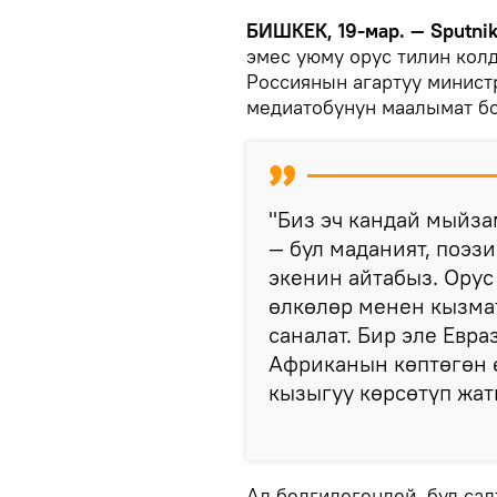
БИШКЕК, 19-мар. — Sputni
эмес уюму орус тилин колд
Россиянын агартуу минист
медиатобунун маалымат бо
"Биз эч кандай мыйза
— бул маданият, поэз
экенин айтабыз. Орус
өлкөлөр менен кызма
саналат. Бир эле Евр
Африканын көптөгөн ө
кызыгуу көрсөтүп жат
Ал белгилегендей, бул сал