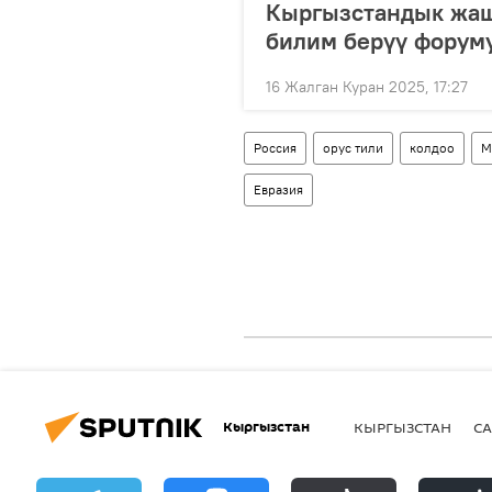
Кыргызстандык жаш
билим берүү форум
16 Жалган Куран 2025, 17:27
Россия
орус тили
колдоо
М
Евразия
Кыргызстан
КЫРГЫЗСТАН
СА