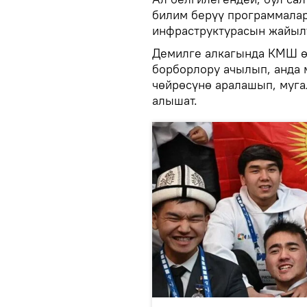
билим берүү программала
инфраструктурасын жайылт
Демилге алкагында КМШ ө
борборлору ачылып, анда 
чөйрөсүнө аралашып, муга
алышат.