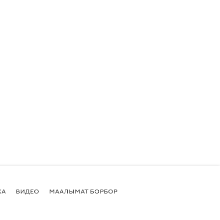
КА
ВИДЕО
МААЛЫМАТ БОРБОР