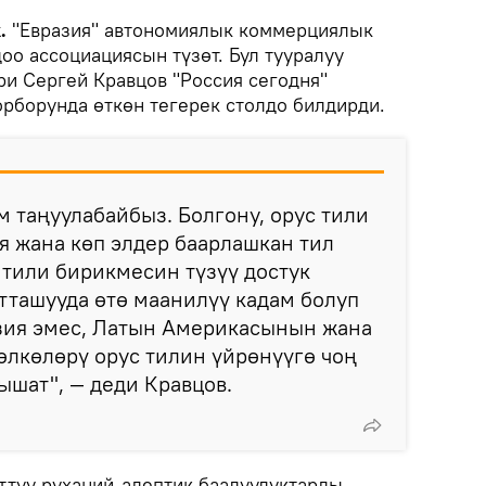
k.
"Евразия" автономиялык коммерциялык
оо ассоциациясын түзөт. Бул тууралуу
ри Сергей Кравцов "Россия сегодня"
рборунда өткөн тегерек столдо билдирди.
м таңуулабайбыз. Болгону, орус тили
ия жана көп элдер баарлашкан тил
 тили бирикмесин түзүү достук
тташууда өтө маанилүү кадам болуп
азия эмес, Латын Америкасынын жана
лкөлөрү орус тилин үйрөнүүгө чоң
ышат", — деди Кравцов.
ттуу руханий-адептик баалуулуктарды,