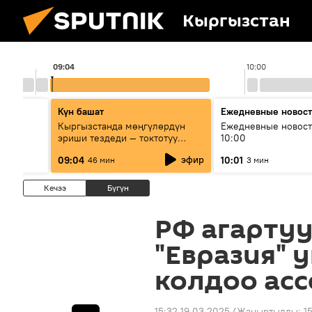
Кыргызстан
09:04
10:00
Күн башат
Ежедневные новос
лыш
Кыргызстанда мөңгүлөрдүн
Ежедневные новост
эриши тездеди — токтотуу
10:00
мүмкүн эмеспи?
эфир
09:04
10:01
46 мин
3 мин
Кечээ
Бүгүн
РФ агартуу
"Евразия" 
колдоо асс
15:32 19.03.2025
(Жаңыртылды:
1