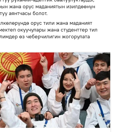
рын жана орус маданиятын изилдөөнүн
уу аянтчасы болот.
лкөлөрүндө орус тили жана маданият
мектеп окуучулары жана студенттер тил
лимдер өз чеберчилигин жогорулата