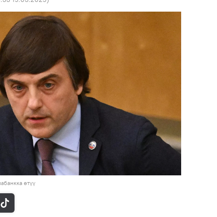
абанкка өтүү