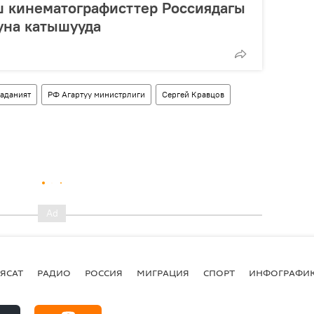
 кинематографисттер Россиядагы
уна катышууда
аданият
РФ Агартуу министрлиги
Сергей Кравцов
ЯСАТ
РАДИО
РОССИЯ
МИГРАЦИЯ
СПОРТ
ИНФОГРАФИ