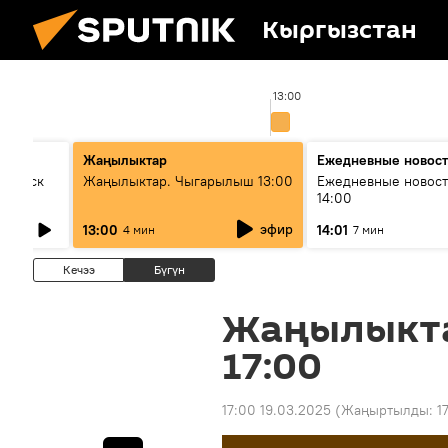
Кыргызстан
0
13:00
Жаңылыктар
Ежедневные новос
Выпуск
Жаңылыктар. Чыгарылыш 13:00
Ежедневные новост
14:00
эфир
13:00
14:01
4 мин
7 мин
Кечээ
Бүгүн
Жаңылыкт
17:00
17:00 19.03.2025
(Жаңыртылды:
1