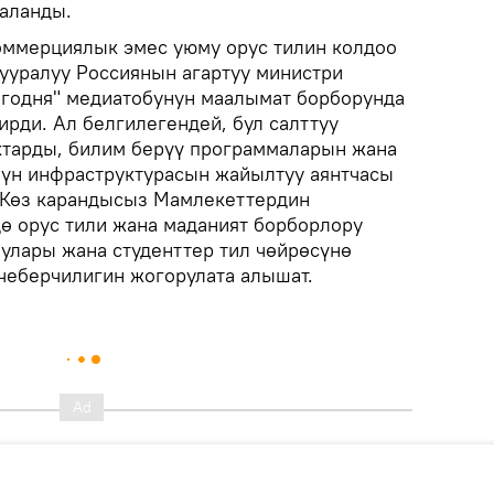
аланды.
оммерциялык эмес уюму орус тилин колдоо
тууралуу Россиянын агартуу министри
егодня" медиатобунун маалымат борборунда
ирди. Ал белгилегендей, бул салттуу
ктарды, билим берүү программаларын жана
үн инфраструктурасын жайылтуу аянтчасы
 Көз карандысыз Мамлекеттердин
 орус тили жана маданият борборлору
чулары жана студенттер тил чөйрөсүнө
чеберчилигин жогорулата алышат.