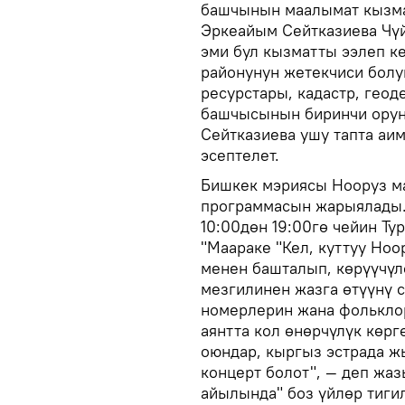
башчынын маалымат кызма
Эркеайым Сейтказиева Чүй
эми бул кызматты ээлеп к
районунун жетекчиси болу
ресурстары, кадастр, геод
башчысынын биринчи орун
Сейтказиева ушу тапта аи
эсептелет.
Бишкек мэриясы Нооруз м
программасын жарыялады.
10:00дөн 19:00гө чейин Ту
"Маараке "Кел, куттуу Но
менен башталып, көрүүчү
мезгилинен жазга өтүүнү 
номерлерин жана фольклор
аянтта кол өнөрчүлүк көрг
оюндар, кыргыз эстрада 
концерт болот", — деп жа
айылында" боз үйлөр тигил