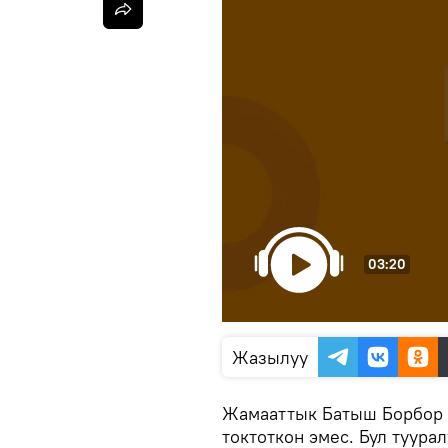
03:20
Жазылуу
Жамааттык Батыш Борбор А
токтоткон эмес. Бул туур