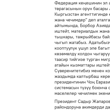
Федерация кеңешинин эл 
төрагасынын орун басары 
Кыргызстан агенттигинде 
жана чечимдер" деп аталг
айтымында, Борбор Азияда
иштейт, материалдык жана
тышкары, тажрыйбасы бай.
чыгып жатабыз. Адатыбызч
кооптуулук ушул эле багы
көзөмөлдү колдон чыгаруун
таасир тийгизе турган миг
атайын кызматтары иштейт
Суверенитетибиз менен ко
жаздымда калтырбаш керек
президентинин Чоң Еврази
системасын түзүү боюнча с
маселелер чечилмек экен
Президент Садыр Жапаров
райондоруна акимдерди д