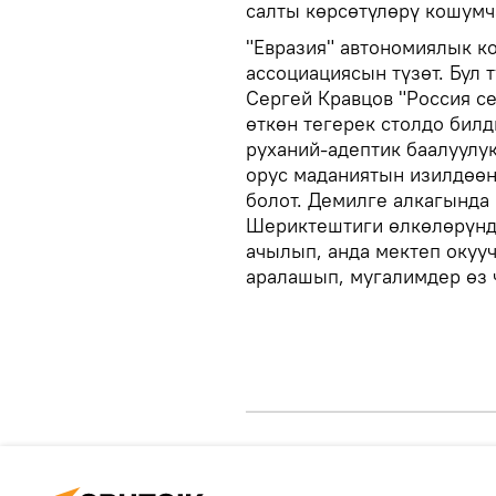
салты көрсөтүлөрү кошумч
"Евразия" автономиялык к
ассоциациясын түзөт. Бул 
Сергей Кравцов "Россия с
өткөн тегерек столдо билд
руханий-адептик баалуулу
орус маданиятын изилдөөн
болот. Демилге алкагында
Шериктештиги өлкөлөрүндө
ачылып, анда мектеп окуу
аралашып, мугалимдер өз 