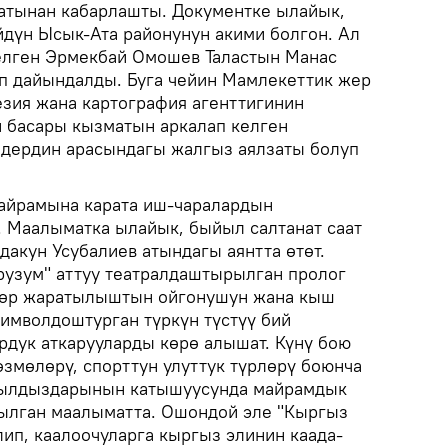
тынан кабарлашты. Документке ылайык,
дүн Ысык-Ата районунун акими болгон. Ал
елген Эрмекбай Омошев Таластын Манас
п дайындалды. Буга чейин Мамлекеттик жер
езия жана картография агенттигинин
 басары кызматын аркалап келген
мдердин арасындагы жалгыз аялзаты болуп
айрамына карата иш-чаралардын
 Маалыматка ылайык, быйыл салтанат саат
рдакун Усубалиев атындагы аянтта өтөт.
орузум" аттуу театралдаштырылган пролог
лөр жаратылыштын ойгонушун жана кыш
символдоштурган түркүн түстүү бий
дук аткарууларды көрө алышат. Күнү бою
өзмөлөрү, спорттун улуттук түрлөрү боюнча
жылдыздарынын катышуусунда майрамдык
зылган маалыматта. Ошондой эле "Кыргыз
ип, каалоочуларга кыргыз элинин каада-