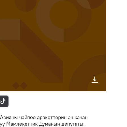
зияны чайпоо аракеттерин эч качан
алуу Мамлекеттик Думанын депутаты,