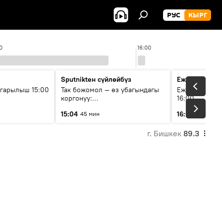
РУС
КЫРГ
0
16:00
Sputnikteн сүйлөйбүз
Ежедневные 
гарылыш 15:00
Так божомол — өз убагындагы
Ежедневные н
коргонуу:
16:00
гидрометеорологиялык кызмат
15:04
16:01
45 мин
3 мин
кантип өркүндөтүлүүдө
г. Бишкек
89.3