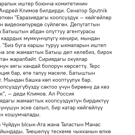
аралык иштер боюнча комитетинин
Андрей Климов билдирди. Сенатор Sputnik
өткөн "Евразиядагы коопсуздук — көйгөйлөр
ан видеокөпүрөдө сүйлөгөн. Депутаттын
 Батыштын абдан олуттуу агентурасы
 кадрдык мүмкүнчүлүгү кеңири, мындан
 "Биз буга каршы туруу ыкмаларын иштеп
а эле жамааттык Батыш деп келебиз, бирок
ттан жаралбайт. Сириядагы окуялар
ун аягы кандай болорун көрсөттү. Терс
рция бар, өтө талуу маселе. Батыштын
. Мындан башка көп кооптуулук бар.
опсуздугубузду сактоо үчүн бирөөнү да көз
", — деди Климов. Ал Россия
ядагы жамааттык коопсуздуктун бирдиктүү
унушун эске салып, бир катар көйгөйлүү
ин кошумчалады.
 Чүйдүн Ысык-Ата жана Таластын Манас
айындады. Тиешелүү тескеме чыкканын өлкө