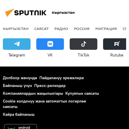
Кыргызстан
КЫРГЫЗСТАН
САЯСАТ
РАДИО
РОССИЯ
МИГРАЦИЯ
СП
Telegram
VK
ТikТоk
Rutube
Долбоор жөнүндө
Пайдалануу эрежелери
Байланыш үчүн
Пресс-релиздер
Компаниялардын жаңылыктары
Купуялык саясаты
Cookie колдонуу жана автоматтык логирлөө
саясаты
Кайра байланыш