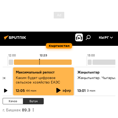
КЫРГ
Кыргызстан
12:00
12:23
13:00
Максимальный репост
Жаңылыктар
уск
Каким будет цифровое
Жаңылыктар. Чыгарыл
сельское хозяйство ЕАЭС
эфир
12:05
13:01
44 мин
3 мин
Кечээ
Бүгүн
г. Бишкек
89.3