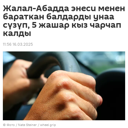
Жалал-Абадда энеси менен
бараткан балдарды унаа
сүзүп, 5 жашар кыз чарчап
калды
11:56 16.03.2025
© Фото /
Nate Steiner
/
wheel grip