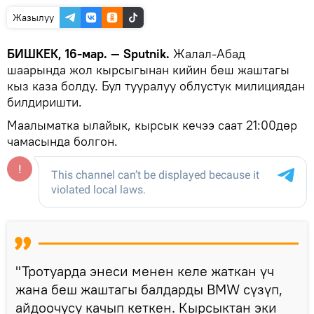
Жазылуу
БИШКЕК, 16-мар. — Sputnik.
Жалал-Абад
шаарында жол кырсыгынан кийин беш жаштагы
кыз каза болду. Бул тууралуу облустук милициядан
билдиришти.
Маалыматка ылайык, кырсык кечээ саат 21:00дөр
чамасында болгон.
"Тротуарда энеси менен келе жаткан үч
жана беш жаштагы балдарды BMW сүзүп,
айдоочусу качып кеткен. Кырсыктан эки