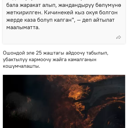
бала жаракат алып, жандандыруу бөлүмүнө
жеткирилген. Кичинекей кыз окуя болгон
жерде каза болуп калган", — деп айтылат
маалыматта.
Ошондой эле 25 жаштагы айдоочу табылып,
убактылуу кармоочу жайга камалганын
кошумчалашты.