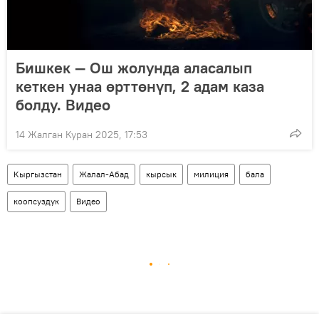
Бишкек — Ош жолунда аласалып
кеткен унаа өрттөнүп, 2 адам каза
болду. Видео
14 Жалган Куран 2025, 17:53
Кыргызстан
Жалал-Абад
кырсык
милиция
бала
коопсуздук
Видео