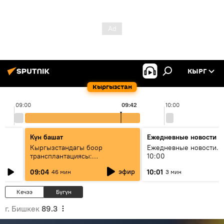
КЫРГ
Кыргызстан
09:00
09:42
10:00
Күн башат
Ежедневные новости
Кыргызстандагы боор
Ежедневные новости. 
трансплантациясы:
10:00
жетишкендиктер жана өнүгүү
эфир
09:04
10:01
46 мин
3 мин
келечеги
Кечээ
Бүгүн
г. Бишкек
89.3