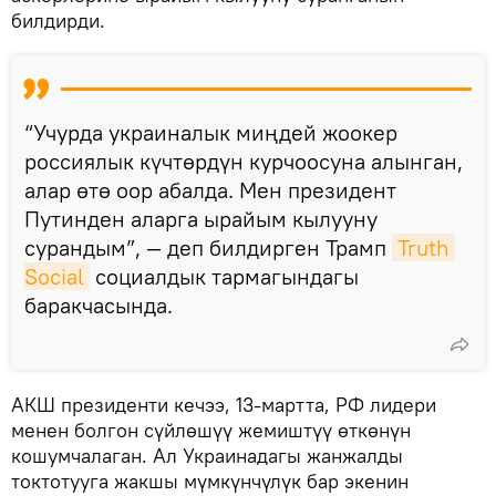
билдирди.
“Учурда украиналык миңдей жоокер
россиялык күчтөрдүн курчоосуна алынган,
алар өтө оор абалда. Мен президент
Путинден аларга ырайым кылууну
сурандым”, — деп билдирген Трамп
Truth 
Social
социалдык тармагындагы
баракчасында.
АКШ президенти кечээ, 13-мартта, РФ лидери
менен болгон сүйлөшүү жемиштүү өткөнүн
кошумчалаган. Ал Украинадагы жанжалды
токтотууга жакшы мүмкүнчүлүк бар экенин