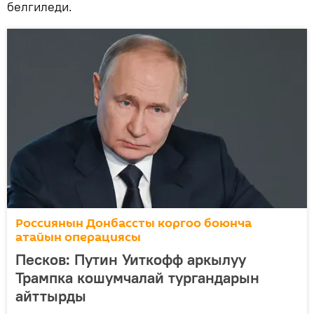
белгиледи.
Россиянын Донбассты коргоо боюнча
атайын операциясы
Песков: Путин Уиткофф аркылуу
Трампка кошумчалай тургандарын
айттырды