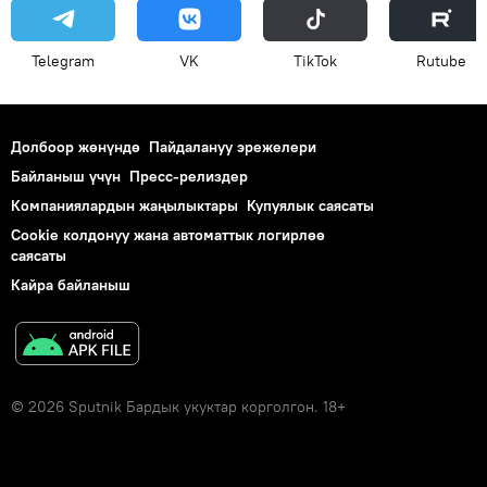
Telegram
VK
ТikТоk
Rutube
Долбоор жөнүндө
Пайдалануу эрежелери
Байланыш үчүн
Пресс-релиздер
Компаниялардын жаңылыктары
Купуялык саясаты
Cookie колдонуу жана автоматтык логирлөө
саясаты
Кайра байланыш
© 2026 Sputnik Бардык укуктар корголгон. 18+