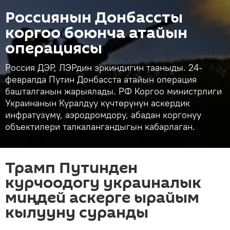
Россиянын Донбассты
коргоо боюнча атайын
операциясы
Россия ДЭР, ЛЭРдин эркиндигин тааныды. 24-
февралда Путин Донбасста атайын операция
башталганын жарыялады. РФ Коргоо министрлиги
Украинанын Куралдуу күчтөрүнүн аскердик
инфратүзүмү, аэродромдору, абадан коргонуу
объектилери талкалангандыгын кабарлаган.
Трамп Путинден
курчоодогу украиналык
миңдей аскерге ырайым
кылууну суранды