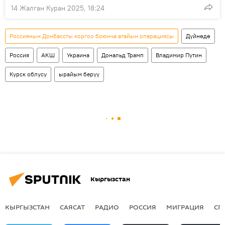
14 Жалган Куран 2025, 18:24
Россиянын Донбассты коргоо боюнча атайын операциясы
Дүйнөдө
Россия
АКШ
Украина
Дональд Трамп
Владимир Путин
Курск облусу
ырайым берүү
Кыргызстан
КЫРГЫЗСТАН
САЯСАТ
РАДИО
РОССИЯ
МИГРАЦИЯ
СП