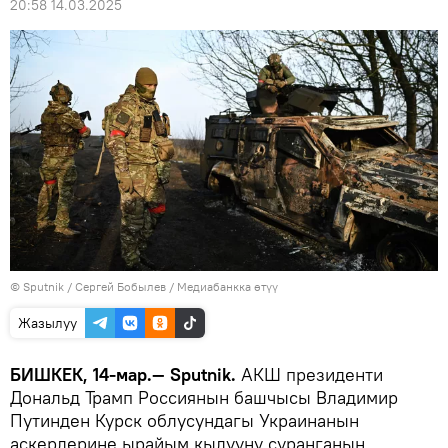
20:58 14.03.2025
©
Sputnik
/ Сергей Бобылев
/
Медиабанкка өтүү
Жазылуу
БИШКЕК, 14-мар.— Sputnik.
АКШ президенти
Дональд Трамп Россиянын башчысы Владимир
Путинден Курск облусундагы Украинанын
аскерлерине ырайым кылууну суранганын