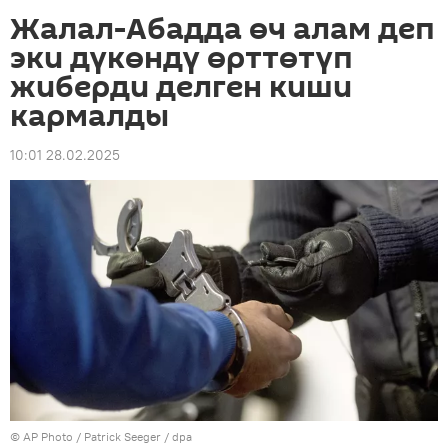
Жалал-Абадда өч алам деп
эки дүкөндү өрттөтүп
жиберди делген киши
кармалды
10:01 28.02.2025
©
AP Photo
/ Patrick Seeger / dpa