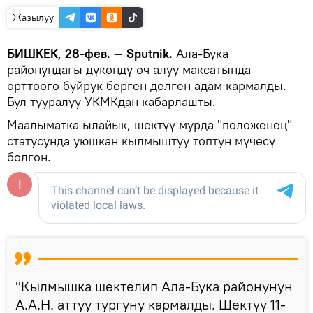
Жазылуу
БИШКЕК, 28-фев. — Sputnik.
Ала-Бука
районундагы дүкөндү өч алуу максатында
өрттөөгө буйрук берген делген адам кармалды.
Бул тууралуу УКМКдан кабарлашты.
Маалыматка ылайык, шектүү мурда "положенец"
статусунда уюшкан кылмыштуу топтун мүчөсү
болгон.
"Кылмышка шектелип Ала-Бука районунун
А.А.Н. аттуу тургуну кармалды. Шектүү 11-