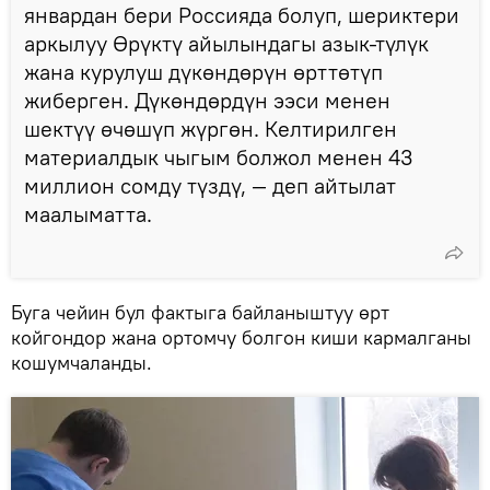
январдан бери Россияда болуп, шериктери
аркылуу Өрүктү айылындагы азык-түлүк
жана курулуш дүкөндөрүн өрттөтүп
жиберген. Дүкөндөрдүн ээси менен
шектүү өчөшүп жүргөн. Келтирилген
материалдык чыгым болжол менен 43
миллион сомду түздү, — деп айтылат
маалыматта.
Буга чейин бул фактыга байланыштуу өрт
койгондор жана ортомчу болгон киши кармалганы
кошумчаланды.