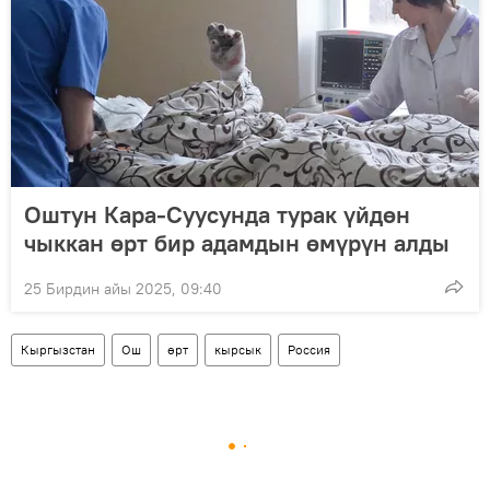
Оштун Кара-Суусунда турак үйдөн
чыккан өрт бир адамдын өмүрүн алды
25 Бирдин айы 2025, 09:40
Кыргызстан
Ош
өрт
кырсык
Россия