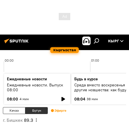
КЫРГ
Кыргызстан
00:00
01:00
Ежедневные новости
Будь в курсе
Ежедневные новости. Выпуск
Среда вместо воскресенья и
08:00
другие новшества: как будут
проходить выборы в КР?
08:00
08:04
4 мин
38 мин
Кечээ
Бүгүн
Эфирге
г. Бишкек
89.3