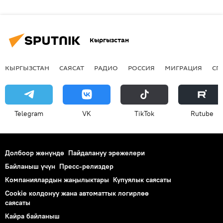
Кыргызстан
КЫРГЫЗСТАН
САЯСАТ
РАДИО
РОССИЯ
МИГРАЦИЯ
СП
Telegram
VK
ТikТоk
Rutube
Долбоор жөнүндө
Пайдалануу эрежелери
Байланыш үчүн
Пресс-релиздер
Компаниялардын жаңылыктары
Купуялык саясаты
Cookie колдонуу жана автоматтык логирлөө
саясаты
Кайра байланыш