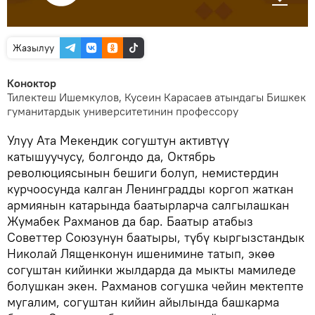
Жазылуу
Коноктор
Тилектеш Ишемкулов, Кусеин Карасаев атындагы Бишкек
гуманитардык университетинин профессору
Улуу Ата Мекендик согуштун активтүү
катышуучусу, болгондо да, Октябрь
революциясынын бешиги болуп, немистердин
курчоосунда калган Ленинградды коргоп жаткан
армиянын катарында баатырларча салгылашкан
Жумабек Рахманов да бар. Баатыр атабыз
Советтер Союзунун баатыры, түбү кыргызстандык
Николай Лященконун ишенимине татып, экөө
согуштан кийинки жылдарда да мыкты мамиледе
болушкан экен. Рахманов согушка чейин мектепте
мугалим, согуштан кийин айылында башкарма