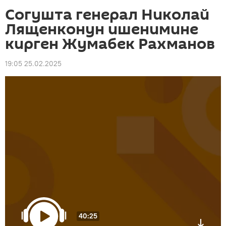
Согушта генерал Николай
Лященконун ишенимине
кирген Жумабек Рахманов
19:05 25.02.2025
40:25