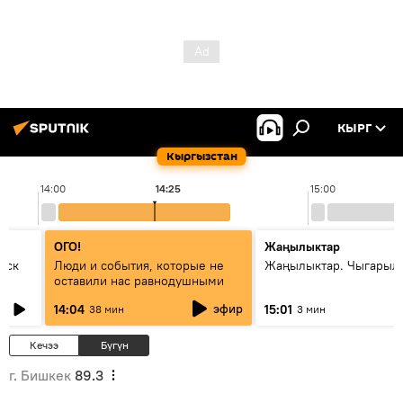
КЫРГ
Кыргызстан
14:00
14:25
15:00
ОГО!
Жаңылыктар
уск
Люди и события, которые не
Жаңылыктар. Чыгарыл
оставили нас равнодушными
эфир
14:04
15:01
38 мин
3 мин
Кечээ
Бүгүн
г. Бишкек
89.3