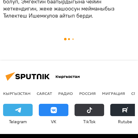
болуп, Эмгектин баатырдыгына чейин
жеткендигин, жеке жашоосун мейманыбыз
Тилектеш Ишемкулов айтып берди.
Кыргызстан
КЫРГЫЗСТАН
САЯСАТ
РАДИО
РОССИЯ
МИГРАЦИЯ
СП
Telegram
VK
ТikТоk
Rutube