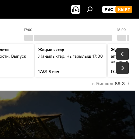
РУС
КЫРГ
17:00
18:00
ости
Жаңылыктар
Жума жыйын
ости. Выпуск
Жаңылыктар. Чыгарылыш 17:00
апта ичинде 
окуяларга то
17:01
17:07
6 мин
51 мин
г. Бишкек
89.3