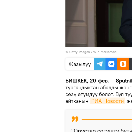
© Getty Images / Win McNamee
Жазылуу
БИШКЕК, 20-фев. — Sputni
тургандыктан абалды жөнг
сөзү өтүмдүү болот. Бул 
айтканын
РИА Новости
жа
"Орустар согушту бүт