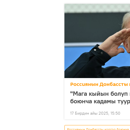
Россиянын Донбассты 
"Мага кыйын болуп 
боюнча кадамы туу
17 Бирдин айы 2025, 15:50
Россиянын Донбассты коргоо боюнча