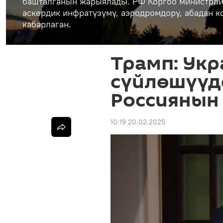
башталганын жарыялады. РФ Коргоо министрли
аскердик инфратүзүмү, аэродромдору, абадан 
кабарлаган.
Трамп: Ук
сүйлөшүүдө
Россиянын
10:19 20.02.2025