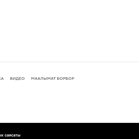
КА
ВИДЕО
МААЛЫМАТ БОРБОР
ык саясаты