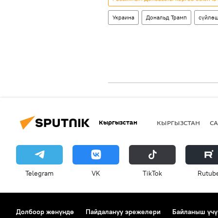
Украина
Дональд Трамп
сүйлө
Кыргызстан
КЫРГЫЗСТАН
СА
Telegram
VK
ТikТоk
Rutub
Долбоор жөнүндө
Пайдалануу эрежелери
Байланыш үчү