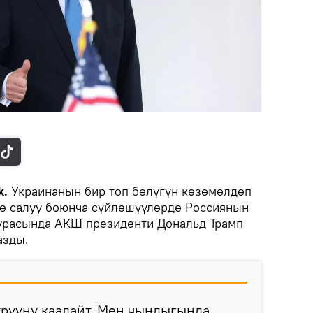
k.
Украинанын бир топ бөлүгүн көзөмөлдөп
ө салуу боюнча сүйлөшүүлөрдө Россиянын
туурасында АКШ президенти Дональд Трамп
зды.
үрүүнү каалайт. Мен чындыгында