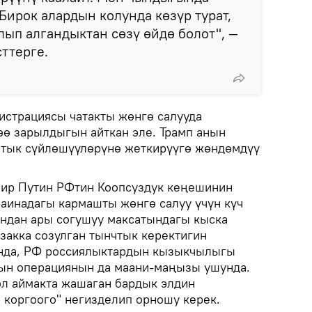
Бирок алардын колунда көзүр турат,
лып алгандыктан сөзү өйдө болот", —
ттерге.
страциясы чатакты жөнгө салууда
ө зарылдыгын айткан эле. Трамп анын
чтык сүйлөшүүлөрүнө жеткирүүгө жөндөмдүү
мир Путин РФтин Коопсуздук кеңешинин
аинадагы кармашты жөнгө салуу үчүн күч
андан ары согушуу максатындагы кыска
закка созулган тынчтык керектигин
нда, РФ россиялыктардын кызыкчылыгы
айын операциянын да маани-маңызы ушунда.
л аймакта жашаган бардык элдин
коргоого" негизделип орношу керек.