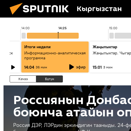
Кыргызстан
14:00
14:25
15:00
Итоги недели
Жаңылыктар
Выпуск
Информационно-аналитическая
Жаңылыктар. Чыга
программа
эфир
14:04
15:01
36 мин
3 мин
Кечээ
Бүгүн
Россиянын Донба
боюнча атайын о
Россия ДЭР, ЛЭРдин эркиндигин тааныды. 24-ф