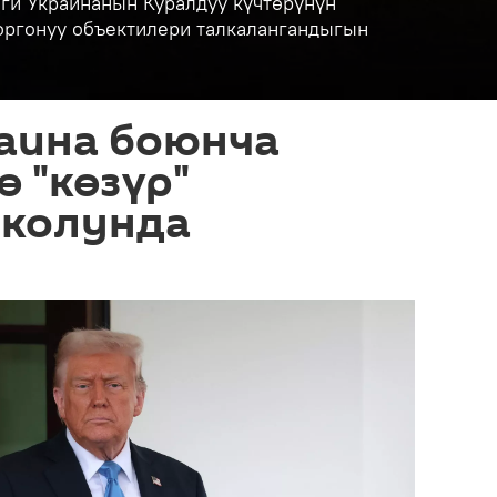
ги Украинанын Куралдуу күчтөрүнүн
коргонуу объектилери талкалангандыгын
раина боюнча
 "көзүр"
 колунда