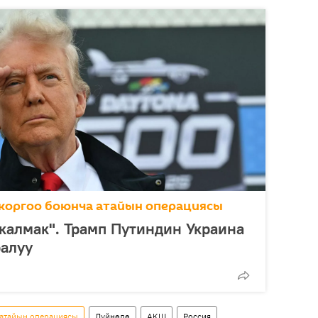
коргоо боюнча атайын операциясы
калмак". Трамп Путиндин Украина
ралуу
 атайын операциясы
Дүйнөдө
АКШ
Россия