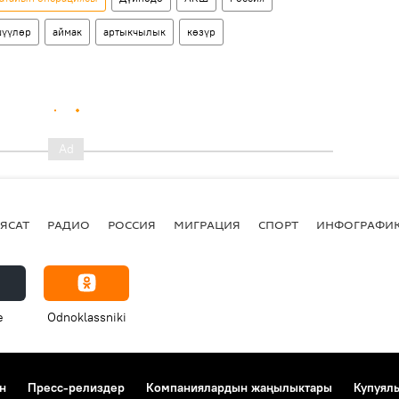
шүүлөр
аймак
артыкчылык
көзүр
ЯСАТ
РАДИО
РОССИЯ
МИГРАЦИЯ
СПОРТ
ИНФОГРАФИ
e
Odnoklassniki
н
Пресс-релиздер
Компаниялардын жаңылыктары
Купуял