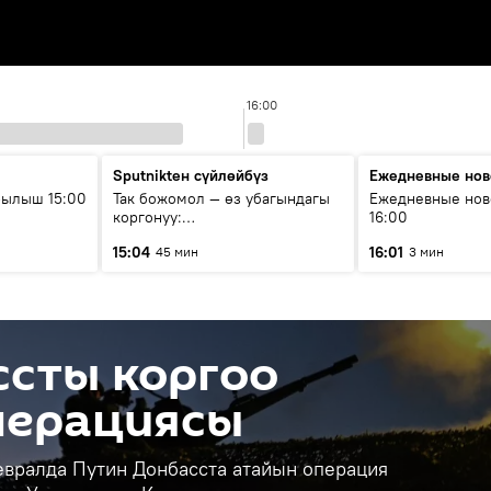
16:00
Sputnikteн сүйлөйбүз
Ежедневные нов
рылыш 15:00
Так божомол — өз убагындагы
Ежедневные нов
коргонуу:
16:00
гидрометеорологиялык кызмат
15:04
16:01
45 мин
3 мин
кантип өркүндөтүлүүдө
ссты коргоо
перациясы
евралда Путин Донбасста атайын операция