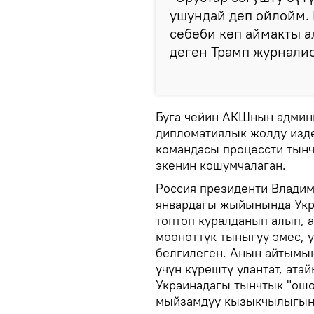
ушундай деп ойлойм. 
себеби көп аймакты а
деген Трамп журналис
Буга чейин АКШнын админи
дипломатиялык жолду издө
командасы процессти тын
экенин кошумчалаган.
Россия президенти Влади
январдагы жыйынында Укр
топтоп куралданып алып, 
мөөнөттүк тыныгуу эмес, у
белгилеген. Анын айтымы
үчүн күрөштү улантат, ат
Украинадагы тынчтык "ошо
мыйзамдуу кызыкчылыгын 