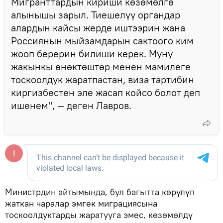
Мигранттардын кириши көзөмөлгө
алынышы зарыл. Тиешелүү органдар
алардын кайсы жерде иштээрин жана
Россиянын мыйзамдарын сактоого ким
жооп берерин билиши керек. Муну
жакынкы өнөктөштөр менен мамилеге
тоскоолдук жаратпастан, виза тартибин
киргизбестен эле жасап койсо болот деп
ишенем", — деген Лавров.
Министрдин айтымында, бул багытта көрүлүп
жаткан чаралар эмгек миграциясына
тоскоолдуктарды жаратууга эмес, көзөмөлдү