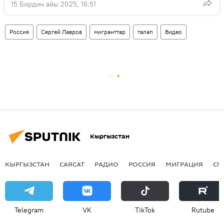
15 Бирдин айы 2025, 16:51
Россия
Сергей Лавров
мигранттар
талап
Видео
Кыргызстан
КЫРГЫЗСТАН
САЯСАТ
РАДИО
РОССИЯ
МИГРАЦИЯ
СП
Telegram
VK
ТikТоk
Rutube