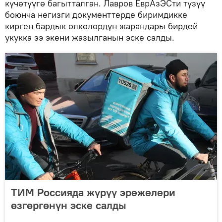
күчөтүүгө багытталган. Лавров ЕврАзЭСти түзүү
боюнча негизги документтерде биримдикке
кирген бардык өлкөлөрдүн жарандары бирдей
укукка ээ экени жазылганын эске салды.
ТИМ Россияда жүрүү эрежелери
өзгөргөнүн эске салды