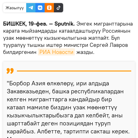
Жазылуу
БИШКЕК, 19-фев. — Sputnik.
Эмгек мигранттарына
карата мыйзамдарды катаалдаштыруу Россиянын
узак мөөнөттүү кызыкчылыгына жатпайт. Бул
тууралуу тышкы иштер министри Сергей Лавров
билдиргенин
РИА Новости
жазды.
"Борбор Азия өлкөлөрү, ири алдыда
Закавказьеден, башка республикалардан
келген мигранттарга кандайдыр бир
катаал мамиле биздин узак мөөнөттүү
кызыкчылыктарыбызга дал келбейт, аны
шарттабайт деген позициядан туруп
карайбыз. Албетте, тартипти сакташ керек.