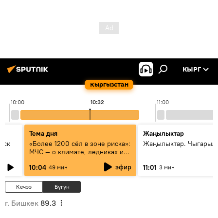
КЫРГ
Кыргызстан
10:00
10:32
11:00
Тема дня
Жаңылыктар
уск
«Более 1200 сёл в зоне риска»:
Жаңылыктар. Чыгарылы
МЧС — о климате, ледниках и
системе оповещения
эфир
10:04
11:01
49 мин
3 мин
населения
Кечээ
Бүгүн
г. Бишкек
89.3