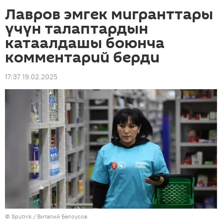
Лавров эмгек мигранттары
үчүн талаптардын
катаалдашы боюнча
комментарий берди
17:37 19.02.2025
©
Sputnik
/ Виталий Белоусов