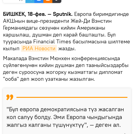
БИШКЕК, 18-фев. — Sputnik.
Европа биримдигинде
АКШнын вице-президенти Жей-Ди Вэнстин
Германиядагы сөзүнөн кийин Американы
каршылаш, душман деп карай башташты. Бул
туурасында Financial Times басылмасына шилтеме
кылып
РИА Новости
жазды.
Макалада Вэнстин Мюнхен конференциясында
сүйлөгөнүнөн кийин душман деп тааныйсыздарбы
деген суроосуна жогорку кызматтагы дипломат
"ооба" деп жооп узатканы жазылган.
"Бул европа демократиясына түз жасалган
кол салуу болду. Эми Европа чындыгында
жалгыз калганы түшүнүктүү", — деген ал.