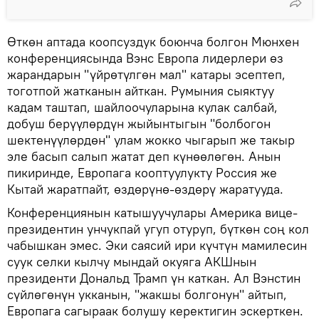
Өткөн аптада коопсуздук боюнча болгон Мюнхен
конференциясында Вэнс Европа лидерлери өз
жарандарын "үйрөтүлгөн мал" катары эсептеп,
тоготпой жатканын айткан. Румыния сыяктуу
кадам таштап, шайлоочуларына кулак салбай,
добуш берүүлөрдүн жыйынтыгын "болбогон
шектенүүлөрдөн" улам жокко чыгарып же такыр
эле басып салып жатат деп күнөөлөгөн. Анын
пикиринде, Европага кооптуулукту Россия же
Кытай жаратпайт, өздөрүнө-өздөрү жаратууда.
Конференциянын катышуучулары Америка вице-
президентин унчукпай угуп отуруп, бүткөн соң кол
чабышкан эмес. Эки саясий ири күчтүн мамилесин
суук селки кылчу мындай окуяга АКШнын
президенти Дональд Трамп үн каткан. Ал Вэнстин
сүйлөгөнүн укканын, "жакшы болгонун" айтып,
Европага сагыраак болушу керектигин эскерткен.