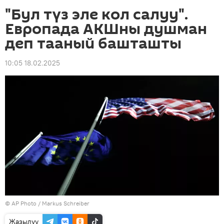
"Бул түз эле кол салуу".
Европада АКШны душман
деп тааный башташты
10:05 18.02.2025
©
AP Photo
/ Markus Schreiber
Жазылуу