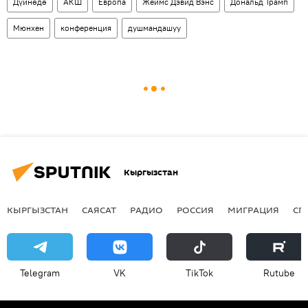
Дүйнөдө
АКШ
Европа
Жеймс Дэвид Вэнс
Дональд Трамп
Мюнхен
конференция
душмандашуу
Кыргызстан
КЫРГЫЗСТАН
САЯСАТ
РАДИО
РОССИЯ
МИГРАЦИЯ
СП
Telegram
VK
ТikТоk
Rutube