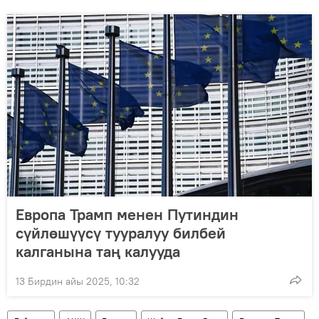
Европа Трамп менен Путиндин
сүйлөшүүсү тууралуу билбей
калганына таң калууда
13 Бирдин айы 2025, 10:32