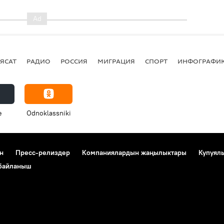
ЯСАТ
РАДИО
РОССИЯ
МИГРАЦИЯ
СПОРТ
ИНФОГРАФИ
e
Odnoklassniki
н
Пресс-релиздер
Компаниялардын жаңылыктары
Купуял
 байланыш