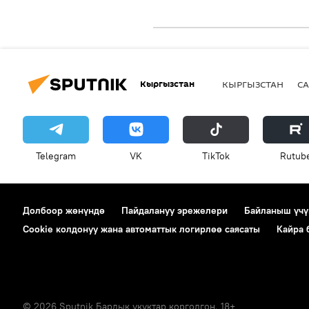
Кыргызстан
КЫРГЫЗСТАН
СА
Telegram
VK
ТikТоk
Rutub
Долбоор жөнүндө
Пайдалануу эрежелери
Байланыш үчү
Cookie колдонуу жана автоматтык логирлөө саясаты
Кайра
© 2026 Sputnik Бардык укуктар корголгон. 18+