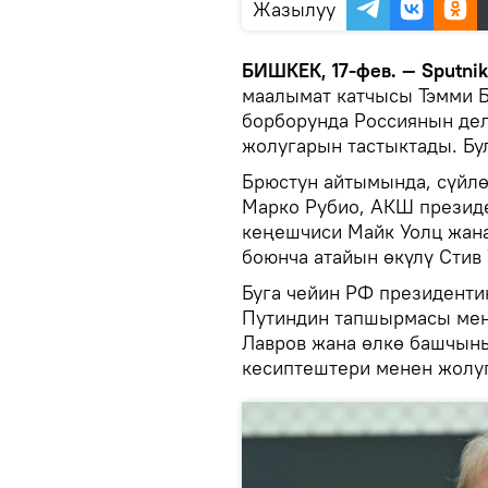
Жазылуу
БИШКЕК, 17-фев. — Sputni
маалымат катчысы Тэмми 
борборунда Россиянын де
жолугарын тастыктады. Бу
Брюстун айтымында, сүйл
Марко Рубио, АКШ президе
кеңешчиси Майк Уолц жа
боюнча атайын өкүлү Стив
Буга чейин РФ президент
Путиндин тапшырмасы мен
Лавров жана өлкө башчын
кесиптештери менен жолу