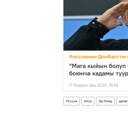
Россиянын Донбассты 
"Мага кыйын болуп 
боюнча кадамы туу
17 Бирдин айы 2025, 15:50
Россия
АКШ
Эр-Рияд
делег