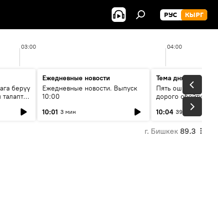
РУС
КЫРГ
03:00
04:00
Ежедневные новости
Тема дня
ага берүү
Ежедневные новости. Выпуск
Пять ошибок котор
 талаптар
10:00
дорого обойтись п
жилья
10:01
10:04
3 мин
39 мин
г. Бишкек
89.3