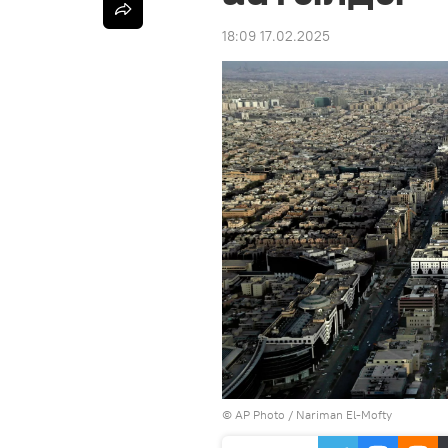
18:09 17.02.2025
©
AP Photo
/ Nariman El-Mofty