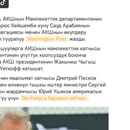
k.
АКШнын Мамлекеттик департаментинин
Брюс бейшемби күнү Сауд Арабиянын
легациясы менен АКШнын өкүлдөрү
л тууралуу
Washington Post
жазды.
өшүүлөргө АКШнын мамлекеттик катчысы
нтинин улуттук коопсуздук боюнча
на АКШ президентинин Жакынкы Чыгыш
 Уиткофф катышат.
инин маалымат катчысы Дмитрий Песков
ен өлкөнүн тышкы иштер министри Сергей
ын жардамчысы Юрий Ушаков америкалык
гуу үчүн
Эр-Риядга барарын айткан
.