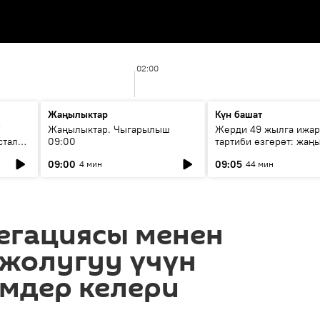
02:00
Жаңылыктар
Күн башат
F
Жаңылыктар. Чыгарылыш
Жерди 49 жылга ижар
стала
09:00
тартиби өзгөрөт: жаңы
эмнени көздөйт?
09:00
09:05
4 мин
44 мин
егациясы менен
 жолугуу үчүн
мдер келери