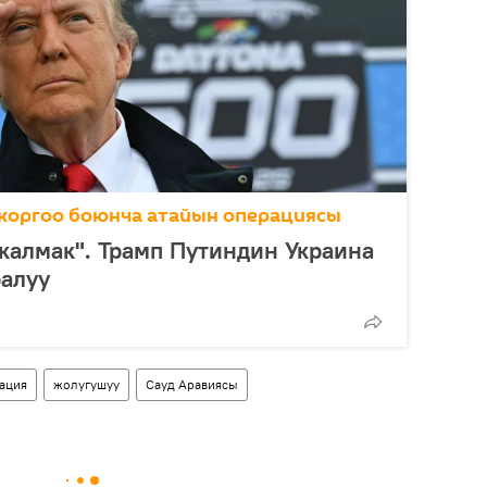
коргоо боюнча атайын операциясы
калмак". Трамп Путиндин Украина
ралуу
ация
жолугушуу
Сауд Аравиясы