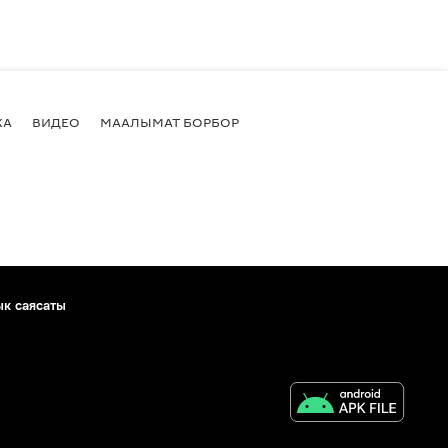
КА
ВИДЕО
МААЛЫМАТ БОРБОР
ык саясаты