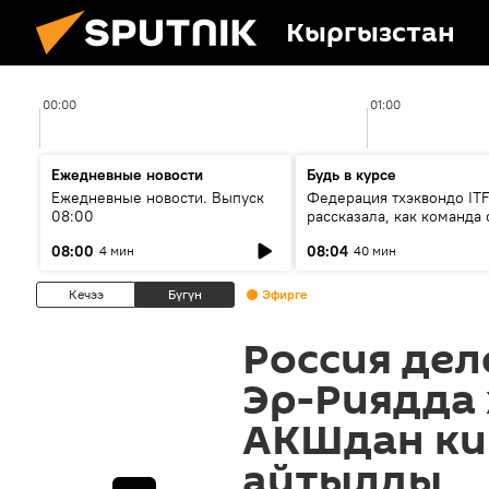
Кыргызстан
00:00
01:00
Ежедневные новости
Будь в курсе
Ежедневные новости. Выпуск
Федерация тхэквондо IT
08:00
рассказала, как команда 
жертвой мошенников
08:00
08:04
4 мин
40 мин
Кечээ
Бүгүн
Эфирге
Россия дел
Эр-Риядда
АКШдан ки
айтылды