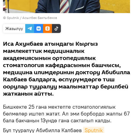
©
Sputnik
/ Асылбек Бактыбеков
Жазылуу
Иса Ахунбаев атындагы Кыргыз
мамлекеттик медициналык
академиясынын ортопедиялык
стоматология кафедрасынын башчысы,
медицина илимдеринин доктору Абибилла
Калбаев балдарга, өспүрүмдөргө тиш
оорулар тууралуу маалыматтар берилбей
жатканын айтты.
Бишкекте 25 гана мектепте стоматологиялык
бөлмөлөр иштеп жатат. Ал эми борбордо жалпы 67
бала бакчанын 13үндө гана сакталып калды.
Бул тууралуу Абибилла Калбаев
Sputnik 