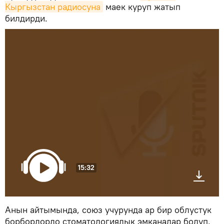
Кыргызстан радиосуна
маек куруп жатып
билдирди.
15:32
Анын айтымында, союз учурунда ар бир облустук
борборлордо стоматологиялык эмканалар болуп,