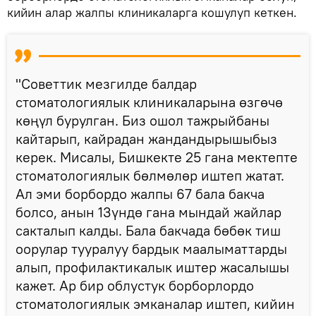
кийин алар жалпы клиникаларга кошулуп кеткен.
"Советтик мезгилде балдар
стоматологиялык клиникаларына өзгөчө
көңүл бурулган. Биз ошол тажрыйбаны
кайтарып, кайрадан жандандырышыбыз
керек. Мисалы, Бишкекте 25 гана мектепте
стоматологиялык бөлмөлөр иштеп жатат.
Ал эми борбордо жалпы 67 бала бакча
болсо, анын 13үндө гана мындай жайлар
сакталып калды. Бала бакчада бөбөк тиш
оорулар тууралуу бардык маалыматтарды
алып, профилактикалык иштер жасалышы
кажет. Ар бир облустук борборлордо
стоматологиялык эмканалар иштеп, кийин