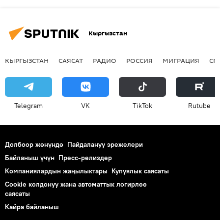
Кыргызстан
КЫРГЫЗСТАН
САЯСАТ
РАДИО
РОССИЯ
МИГРАЦИЯ
СП
Telegram
VK
ТikТоk
Rutube
Долбоор жөнүндө
Пайдалануу эрежелери
Байланыш үчүн
Пресс-релиздер
Компаниялардын жаңылыктары
Купуялык саясаты
Cookie колдонуу жана автоматтык логирлөө
саясаты
Кайра байланыш