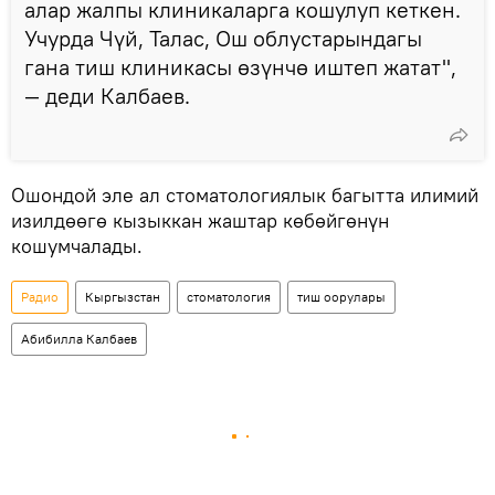
алар жалпы клиникаларга кошулуп кеткен.
Учурда Чүй, Талас, Ош облустарындагы
гана тиш клиникасы өзүнчө иштеп жатат",
— деди Калбаев.
Ошондой эле ал стоматологиялык багытта илимий
изилдөөгө кызыккан жаштар көбөйгөнүн
кошумчалады.
Радио
Кыргызстан
стоматология
тиш оорулары
Абибилла Калбаев