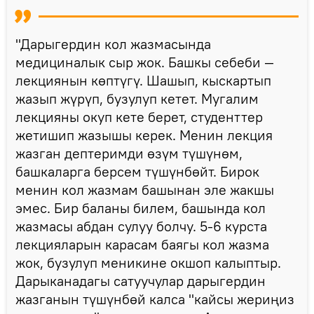
"Дарыгердин кол жазмасында
медициналык сыр жок. Башкы себеби —
лекциянын көптүгү. Шашып, кыскартып
жазып жүрүп, бузулуп кетет. Мугалим
лекцияны окуп кете берет, студенттер
жетишип жазышы керек. Менин лекция
жазган дептеримди өзүм түшүнөм,
башкаларга берсем түшүнбөйт. Бирок
менин кол жазмам башынан эле жакшы
эмес. Бир баланы билем, башында кол
жазмасы абдан сулуу болчу. 5-6 курста
лекцияларын карасам баягы кол жазма
жок, бузулуп меникине окшоп калыптыр.
Дарыканадагы сатуучулар дарыгердин
жазганын түшүнбөй калса "кайсы жериңиз