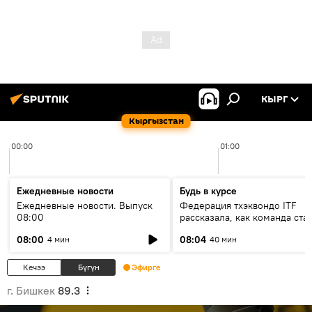
КЫРГ
Кыргызстан
00:00
01:00
Ежедневные новости
Будь в курсе
Ежедневные новости. Выпуск
Федерация тхэквондо ITF
08:00
рассказала, как команда ста
жертвой мошенников
08:00
08:04
4 мин
40 мин
Кечээ
Бүгүн
Эфирге
г. Бишкек
89.3