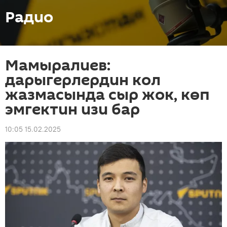
Радио
Мамыралиев:
дарыгерлердин кол
жазмасында сыр жок, көп
эмгектин изи бар
10:05 15.02.2025