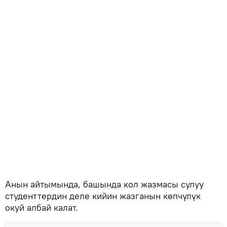
Анын айтымында, башында кол жазмасы сулуу
студенттердин деле кийин жазганын көпчүлүк
окуй албай калат.