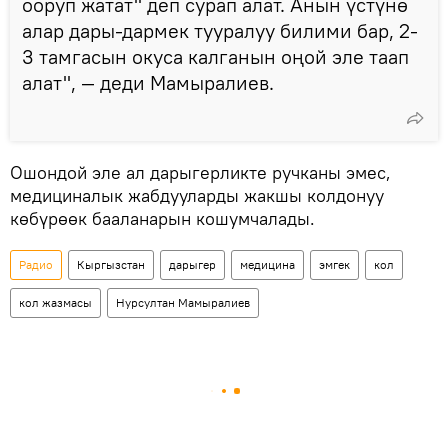
ооруп жатат" деп сурап алат. Анын үстүнө
алар дары-дармек тууралуу билими бар, 2-
3 тамгасын окуса калганын оңой эле таап
алат", — деди Мамыралиев.
Ошондой эле ал дарыгерликте ручканы эмес,
медициналык жабдууларды жакшы колдонуу
көбүрөөк бааланарын кошумчалады.
Радио
Кыргызстан
дарыгер
медицина
эмгек
кол
кол жазмасы
Нурсултан Мамыралиев