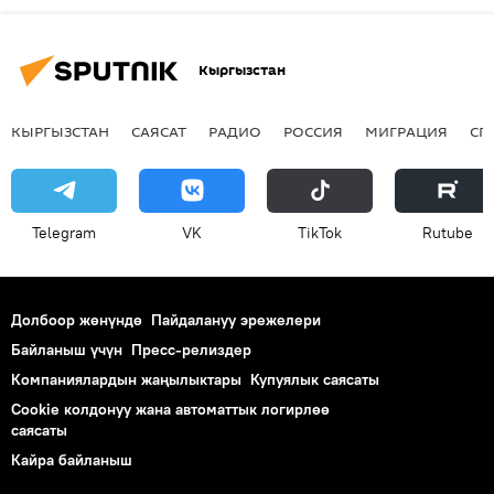
Кыргызстан
КЫРГЫЗСТАН
САЯСАТ
РАДИО
РОССИЯ
МИГРАЦИЯ
СП
Telegram
VK
ТikТоk
Rutube
Долбоор жөнүндө
Пайдалануу эрежелери
Байланыш үчүн
Пресс-релиздер
Компаниялардын жаңылыктары
Купуялык саясаты
Cookie колдонуу жана автоматтык логирлөө
саясаты
Кайра байланыш