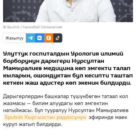
©
Sputnik
/ Кенжебай Сатканалиев
Жазылуу
Улуттук госпиталдын Урология илимий
борборунун дарыгери Нурсултан
Мамыралиев медицина көп эмгекти талап
кыларын, ошондуктан бул кесипти таштап
кеткен жаш адистер көп экенин билдирди.
Дарыгерлердин башкалар түшүнбөгөн татаал кол
жазмасы — билим алуудагы көп эмгектин
натыйжасы. Бул тууралуу Нурсултан Мамыралиев
Sputnik Кыргызстан радиосунун
эфиринде маек
куруп жатып билдирди.