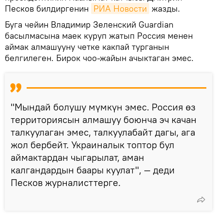
Песков билдиргенин
РИА Новости
жазды.
Буга чейин Владимир Зеленский Guardian
басылмасына маек куруп жатып Россия менен
аймак алмашууну четке какпай турганын
белгилеген. Бирок чоо-жайын ачыктаган эмес.
"Мындай болушу мүмкүн эмес. Россия өз
территориясын алмашуу боюнча эч качан
талкуулаган эмес, талкуулабайт дагы, ага
жол бербейт. Украиналык топтор бул
аймактардан чыгарылат, аман
калгандардын баары куулат", — деди
Песков журналисттерге.