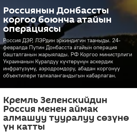
Россиянын Донбассты
коргоо боюнча атайын
операциясы
Россия ДЭР, ЛЭРдин эркиндигин тааныды. 24-
февралда Путин Донбасста атайын операция
башталганын жарыялады. РФ Коргоо министрлиги
Украинанын Куралдуу күчтөрүнүн аскердик
инфратүзүмү, аэродромдору, абадан коргонуу
объектилери талкалангандыгын кабарлаган.
Кремль Зеленскийдин
Россия менен аймак
алмашуу тууралуу сөзүнө
үн катты