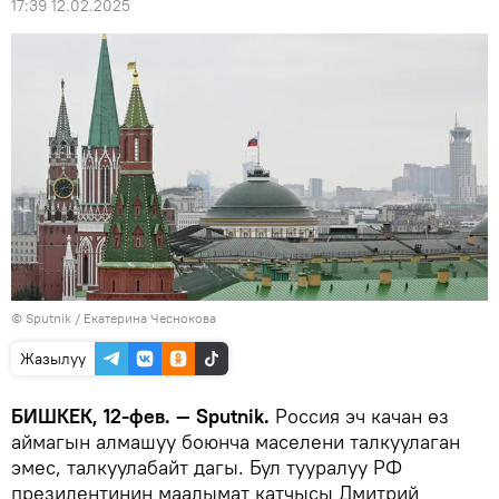
17:39 12.02.2025
©
Sputnik
/ Екатерина Чеснокова
Жазылуу
БИШКЕК, 12-фев. — Sputnik.
Россия эч качан өз
аймагын алмашуу боюнча маселени талкуулаган
эмес, талкуулабайт дагы. Бул тууралуу РФ
президентинин маалымат катчысы Дмитрий