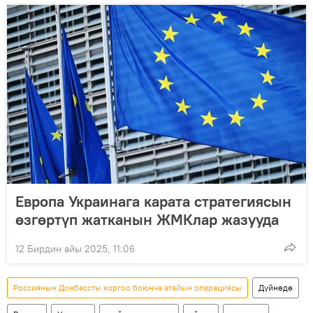
Европа Украинага карата стратегиясын
өзгөртүп жатканын ЖМКлар жазууда
12 Бирдин айы 2025, 11:06
Россиянын Донбассты коргоо боюнча атайын операциясы
Дүйнөдө