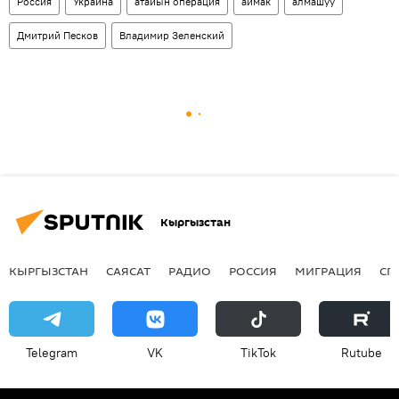
Россия
Украина
атайын операция
аймак
алмашуу
Дмитрий Песков
Владимир Зеленский
Кыргызстан
КЫРГЫЗСТАН
САЯСАТ
РАДИО
РОССИЯ
МИГРАЦИЯ
СП
Telegram
VK
ТikТоk
Rutube