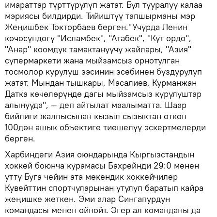
имараттар түрттүрүлүп жатат. Бул тууралуу калаа
мэриясы билдирди. Тийиштүү тапшырманы мэр
Жеңишбек Токторбаев берген."Учурда Ленин
көчөсүндөгү "Исламбек", "Атабек", "Кут ордо",
"Анар" коомдук тамактануучу жайлары, "Азия"
супермаркети жана мыйзамсыз орнотулган
тосмолор курулуш ээсинин эсебинен буздурулуп
жатат. Мындан тышкары, Масалиев, Курманжан
Датка көчөлөрүндө дагы мыйзамсыз курулуштар
алынууда", — деп айтылат маалыматта. Шаар
бийлиги жалпысынан кызыл сызыктан өткөн
100дөн ашык объектиге тиешелүү эскертмелерди
берген.
Харбиндеги Азия оюндарында Кыргызстандын
хоккей боюнча курамасы Бахрейнди 29:0 менен
утту Буга чейин ата мекендик хоккейчилер
Кувейттин спортчуларынан утулуп баратып кайра
жеңишке жеткен. Эми алар Сингапурдун
командасы менен ойнойт. Эгер ал команданы да