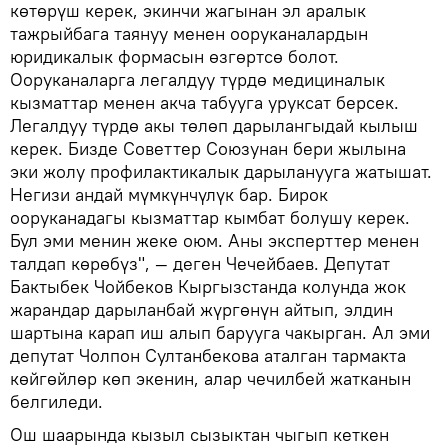
көтөрүш керек, экинчи жагынан эл аралык
тажрыйбага таянуу менен ооруканалардын
юридикалык формасын өзгөртсө болот.
Ооруканаларга легалдуу түрдө медициналык
кызматтар менен акча табууга уруксат берсек.
Легалдуу түрдө акы төлөп дарылангыдай кылыш
керек. Бизде Советтер Союзунан бери жылына
эки жолу профилактикалык дарыланууга жатышат.
Негизи андай мүмкүнчүлүк бар. Бирок
ооруканадагы кызматтар кымбат болушу керек.
Бул эми менин жеке оюм. Аны эксперттер менен
талдап көрөбүз", — деген Чечейбаев. Депутат
Бактыбек Чойбеков Кыргызстанда колунда жок
жарандар дарыланбай жүргөнүн айтып, элдин
шартына карап иш алып барууга чакырган. Ал эми
депутат Чолпон Султанбекова аталган тармакта
көйгөйлөр көп экенин, алар чечилбей жатканын
белгиледи.
Ош шаарында кызыл сызыктан чыгып кеткен