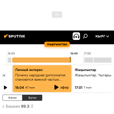
КЫРГ
Кыргызстан
16:00
16:49
17:00
Личный интерес
Жаңылыктар
уск
Почему народная дипломатия
Жаңылыктар. Чыгарыл
становится важной частью
международного
эфир
16:04
17:01
47 мин
7 мин
сотрудничества
Кечээ
Бүгүн
г. Бишкек
89.3