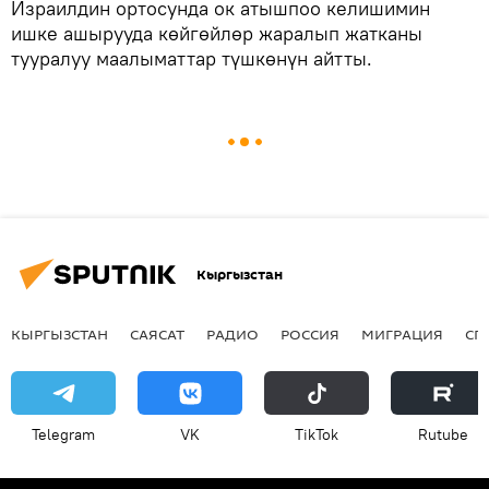
Израилдин ортосунда ок атышпоо келишимин
ишке ашырууда көйгөйлөр жаралып жатканы
тууралуу маалыматтар түшкөнүн айтты.
Кыргызстан
КЫРГЫЗСТАН
САЯСАТ
РАДИО
РОССИЯ
МИГРАЦИЯ
СП
Telegram
VK
ТikТоk
Rutube