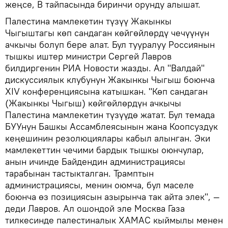
жеңсе, В тайпасында биринчи орунду алышат.
Палестина мамлекетин түзүү Жакынкы
Чыгыштагы көп сандаган көйгөйлөрдү чечүүнүн
ачкычы болуп бере алат. Бул тууралуу Россиянын
тышкы иштер министри Сергей Лавров
билдиргенин РИА Новости жазды. Ал "Валдай"
дискуссиялык клубунун Жакынкы Чыгыш боюнча
XIV конференциясына катышкан. "Көп сандаган
(Жакынкы Чыгыш) көйгөйлөрдүн ачкычы
Палестина мамлекетин түзүүдө жатат. Бул темада
БУУнун Башкы Ассамблеясынын жана Коопсуздук
кеңешинин резолюциялары кабыл алынган. Эки
мамлекеттин чечими бардык тышкы оюнчулар,
анын ичинде Байдендин администрациясы
тарабынан тастыкталган. Трамптын
администрациясы, менин оюмча, бул маселе
боюнча өз позициясын азырынча так айта элек", —
деди Лавров. Ал ошондой эле Москва Газа
тилкесинде палестиналык ХАМАС кыймылы менен