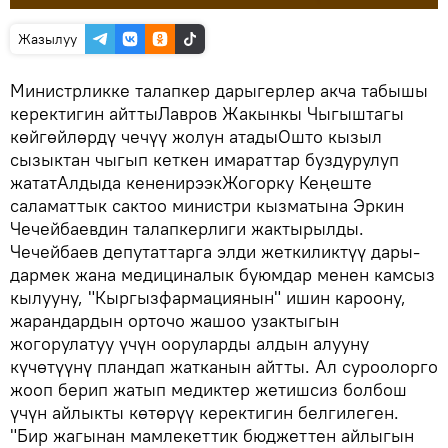
Жазылуу
Министрликке талапкер дарыгерлер акча табышы
керектигин айттыЛавров Жакынкы Чыгыштагы
көйгөйлөрдү чечүү жолун атадыОшто кызыл
сызыктан чыгып кеткен имараттар буздурулуп
жататАлдыда кененирээкЖогорку Кеңеште
саламаттык сактоо министри кызматына Эркин
Чечейбаевдин талапкерлиги жактырылды.
Чечейбаев депутаттарга элди жеткиликтүү дары-
дармек жана медициналык буюмдар менен камсыз
кылууну, "Кыргызфармациянын" ишин кароону,
жарандардын орточо жашоо узактыгын
жогорулатуу үчүн ооруларды алдын алууну
күчөтүүнү пландап жатканын айтты. Ал суроолорго
жооп берип жатып медиктер жетишсиз болбош
үчүн айлыкты көтөрүү керектигин белгилеген.
"Бир жагынан мамлекеттик бюджеттен айлыгын