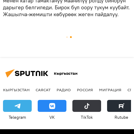
менен катар тамактануу маанилүү ролду ойнорун
дарыгер белгиледи. Бирок бул оору тукум куубайт.
Жашылча-жемишти көбүрөөк жеген пайдалуу.
Кыргызстан
КЫРГЫЗСТАН
САЯСАТ
РАДИО
РОССИЯ
МИГРАЦИЯ
СП
Telegram
VK
ТikТоk
Rutube