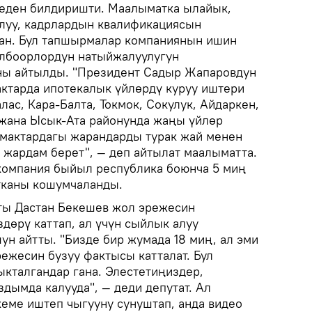
меден билдиришти. Маалыматка ылайык,
луу, кадрлардын квалификациясын
ан. Бул тапшырмалар компаниянын ишин
лбоорлордун натыйжалуулугун
аны айтылды. "Президент Садыр Жапаровдун
ктарда ипотекалык үйлөрдү куруу иштери
алас, Кара-Балта, Токмок, Сокулук, Айдаркен,
жана Ысык-Ата районунда жаңы үйлөр
аймактардагы жарандарды турак жай менен
жардам берет", — деп айтылат маалыматта.
компания быйыл республика боюнча 5 миң
тканы кошумчаланды.
ты Дастан Бекешев жол эрежесин
дөрү каттап, ал үчүн сыйлык алуу
ун айтты. "Бизде бир жумада 18 миң, ал эми
ежесин бузуу фактысы катталат. Бул
ыкталгандар гана. Элестетиңиздер,
здымда калууда", — деди депутат. Ал
кеме иштеп чыгууну сунуштап, анда видео