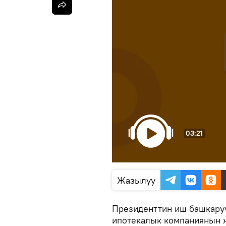
03:21
Жазылуу
Президенттин иш башкару
ипотекалык компаниянын 