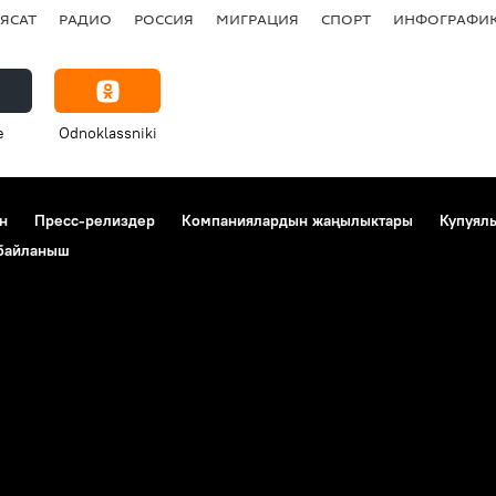
ЯСАТ
РАДИО
РОССИЯ
МИГРАЦИЯ
СПОРТ
ИНФОГРАФИ
e
Odnoklassniki
н
Пресс-релиздер
Компаниялардын жаңылыктары
Купуял
 байланыш