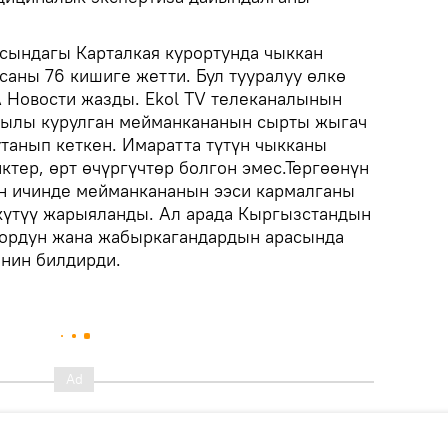
сындагы Карталкая курортунда чыккан
саны 76 кишиге жетти. Бул тууралуу өлкө
 Новости жазды. Ekol TV телеканалынын
жылы курулган мейманкананын сырты жыгач
утанып кеткен. Имаратта түтүн чыкканы
ктер, өрт өчүргүчтөр болгон эмес.Тергөөнүн
ын ичинде мейманкананын ээси кармалганы
 күтүү жарыяланды. Ал арада Кыргызстандын
дордун жана жабыркагандардын арасында
нин билдирди.