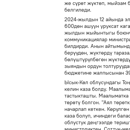
же сүрөт жүктөп, мыйзам 
белгиледи.
2024-жылдын 12 айында эл
600дөн ашуун уруксат каг
жылдын жыйынтыгы боюнч
коммуникациялар министри
билдирди. Анын айтымынд
берүүдөн, жүктөрдү тараз
бөлүштүрүлбөгөн жүктөрдү
зыяндын ордун толтурууда
бюджетине жалпысынан 39
Ысык-Көл облусундагы Тоң
келин каза болду. Маалым
тастыкташты. Маалыматка 
төрөтү болгон. "Аял төрөт
начарлап кеткен. Көрүлгөн
каза болуп, ичиндеги бала
облустук деңгээлде териш
министрликтен. Соттук-ме