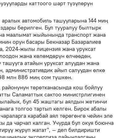
бузууларды каттоого шарт түзүлөрүн
 аралык автомобиль ташууларына 144 миң
аздары берилген. Бул тууралуу былтырк
а маалымат жыйынында транспорт жана
нин орун басары Бекназар Базаралиев
а, 2024-жылы лицензия жана уруксат
алоодон жана көлөмдөрүн өлчөөдөн,
 ташууга атайын уруксат алуудан жана
н, административдик айып салуудан өлкө
8 млн 886 миң сом түшкөн.
 районунун төрөтканасында кош бойлуу
атты Саламаттык сактоо министрлигинен
ылайык, бул 45 жаштагы аялдын жетинчи
канага толгоо тартып келген. Бирок абалы
 чараларга карабай аял төрөгөнгө чейин эле
сы да чарчап калган. Учурда бул окуя боюнча
тирүү жүрүп жатат", — деп билдиришти
дициналык экспертиза дайындалганы