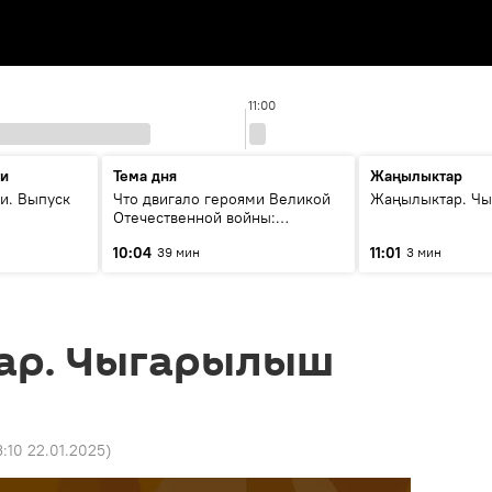
11:00
ти
Тема дня
Жаңылыктар
и. Выпуск
Что двигало героями Великой
Жаңылыктар. Чы
Отечественной войны:
вспоминая Чолпонбая
10:04
11:01
39 мин
3 мин
Тулебердиева
ар. Чыгарылыш
3:10 22.01.2025
)