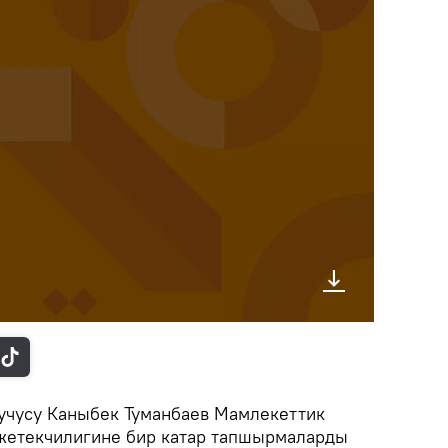
учусу Каныбек Туманбаев Мамлекеттик
жетекчилигине бир катар тапшырмаларды