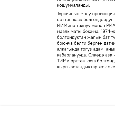
кошумчаланды.
Түркиянын Болу провинция
өрттөн каза болгондордун 
ИИМине таянуу менен РИА
маалыматы боюнча, 1974-
болгондуктан жалын бат т
боюнча белги берген датчи
алкагында тогуз адам, ан
кабарланууда. Өлкөдө аза
ТИМи өрттөн каза болгон
кыргызстандыктар жок эке