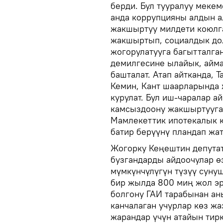
берди. Бул тууралуу меке
анда коррупцияны алдын а
жакшыртуу милдети коюлг
жакшыртып, социалдык до
жогорулатууга багытталг
демилгесине ылайык, айма
башталат. Атап айтканда, Т
Кемин, Кант шаарларында 
курулат. Бул иш-чаралар 
камсыздоону жакшыртууга 
Мамлекеттик ипотекалык 
батир берүүнү пландап жа
Жогорку Кеңештин депута
бузгандарды айдоочулар өз
мүмкүнчүлүгүн түзүү сунуш
бир жылда 800 миң жол эр
болгону ГАИ тарабынан ан
канчалаган учурлар көз жа
жарандар үчүн атайын тир