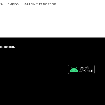
КА
ВИДЕО
МААЛЫМАТ БОРБОР
ык саясаты