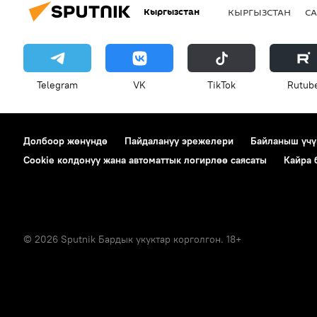
Кыргызстан
КЫРГЫЗСТАН
СА
Telegram
VK
ТikТоk
Rutub
Долбоор жөнүндө
Пайдалануу эрежелери
Байланыш үчү
Cookie колдонуу жана автоматтык логирлөө саясаты
Кайра
© 2026 Sputnik Бардык укуктар корголгон. 18+