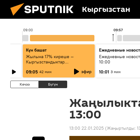
Кыргызстан
09:00
09:57
Күн башат
Ежедневные новос
лыш
Жылына 17% киреше —
Ежедневные новост
Кыргызстандыктар
10:00
мамлекеттик баалуу
эфир
09:05
10:01
42 мин
3 мин
кагаздарды кантип сатып алат?
Кечээ
Бүгүн
Жаңылыкт
13:00
13:00 22.01.2025
(Жаңыртылды:
1