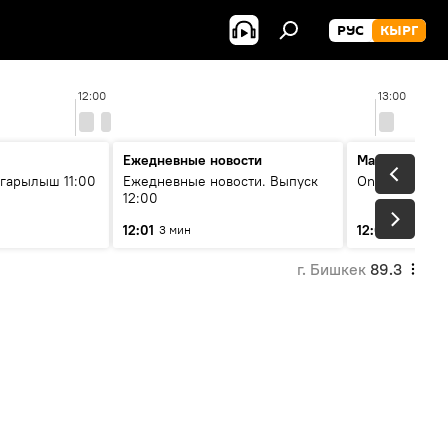
РУС
КЫРГ
12:00
13:00
Ежедневные новости
Максимальны
гарылыш 11:00
Ежедневные новости. Выпуск
On air
12:00
12:01
12:05
3 мин
2 мин
г. Бишкек
89.3