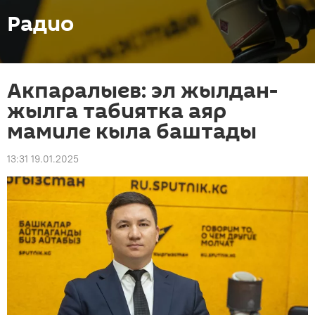
Радио
Акпаралыев: эл жылдан-
жылга табиятка аяр
мамиле кыла баштады
13:31 19.01.2025