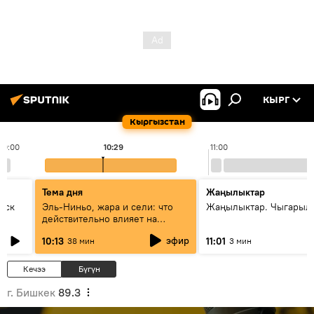
КЫРГ
Кыргызстан
10:00
10:29
11:00
Тема дня
Жаңылыктар
уск
Эль-Ниньо, жара и сели: что
Жаңылыктар. Чыгарылы
действительно влияет на
погоду в Кыргызстане
эфир
10:13
11:01
38 мин
3 мин
Кечээ
Бүгүн
г. Бишкек
89.3