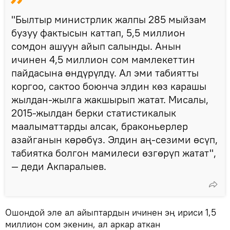
"Былтыр министрлик жалпы 285 мыйзам
бузуу фактысын каттап, 5,5 миллион
сомдон ашуун айып салынды. Анын
ичинен 4,5 миллион сом мамлекеттин
пайдасына өндүрүлдү. Ал эми табиятты
коргоо, сактоо боюнча элдин көз карашы
жылдан-жылга жакшырып жатат. Мисалы,
2015-жылдан берки статистикалык
маалыматтарды алсак, браконьерлер
азайганын көрөбүз. Элдин аң-сезими өсүп,
табиятка болгон мамилеси өзгөрүп жатат",
— деди Акпаралыев.
Ошондой эле ал айыптардын ичинен эң ириси 1,5
миллион сом экенин, ал аркар аткан