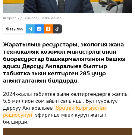
©
Sputnik
/ Кенжебай Сатканалиев
Жазылуу
Жаратылыш ресурстары, экология жана
техникалык көзөмөл министрлигинин
биоресурстар башкармалыгынын башкы
адиси Дерсуу Акпаралыев былтыр
табиятка зыян келтирген 285 учур
аныкталганын билдирди.
2024-жылы табиятка зыян келтиргендерге жалпы
5,5 миллион сом айып салынды. Бул тууралуу
Дерсуу Акпаралыев
Sputnik Кыргызстан 
радиосунун
эфиринде маек куруп жатып
билдирди.