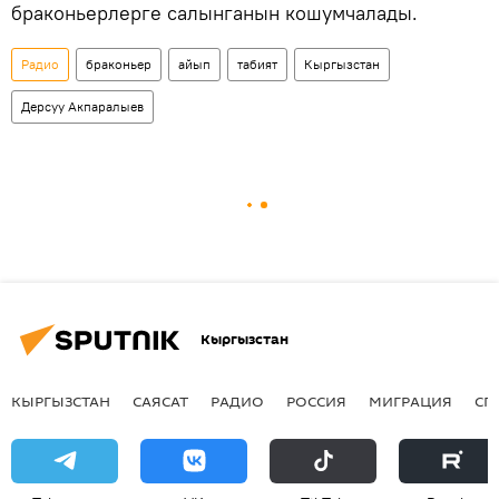
браконьерлерге салынганын кошумчалады.
Радио
браконьер
айып
табият
Кыргызстан
Дерсуу Акпаралыев
Кыргызстан
КЫРГЫЗСТАН
САЯСАТ
РАДИО
РОССИЯ
МИГРАЦИЯ
СП