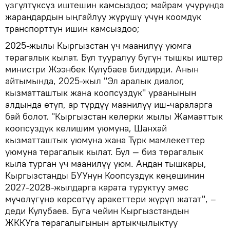
үзгүлтүксүз иштешин камсыздоо; майрам учурунда
жарандардын ыңгайлуу жүрүшү үчүн коомдук
транспорттун ишин камсыздоо;
2025-жылы Кыргызстан үч маанилүү уюмга
төрагалык кылат. Бул тууралуу бүгүн тышкы иштер
министри Жээнбек Кулубаев билдирди. Анын
айтымында, 2025-жыл "Эл аралык диалог,
кызматташтык жана коопсуздук" ураанынын
алдында өтүп, ар түрдүү маанилүү иш-чараларга
бай болот. "Кыргызстан келерки жылы Жамааттык
коопсуздук келишим уюмуна, Шанхай
кызматташтык уюмуна жана Түрк мамлекеттер
уюмуна төрагалык кылат. Бул — биз төрагалык
кыла турган үч маанилүү уюм. Андан тышкары,
Кыргызстанды БУУнун Коопсуздук кеңешинин
2027-2028-жылдарга карата туруктуу эмес
мүчөлүгүнө көрсөтүү аракеттери жүрүп жатат", –
деди Кулубаев. Буга чейин Кыргызстандын
ЖККУга төрагалыгынын артыкчылыктуу