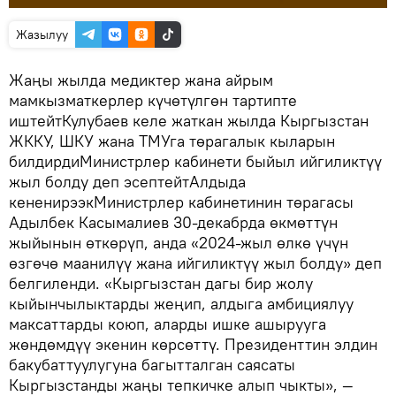
Жазылуу
Жаңы жылда медиктер жана айрым
мамкызматкерлер күчөтүлгөн тартипте
иштейтКулубаев келе жаткан жылда Кыргызстан
ЖККУ, ШКУ жана ТМУга төрагалык кыларын
билдирдиМинистрлер кабинети быйыл ийгиликтүү
жыл болду деп эсептейтАлдыда
кененирээкМинистрлер кабинетинин төрагасы
Адылбек Касымалиев 30-декабрда өкмөттүн
жыйынын өткөрүп, анда «2024-жыл өлкө үчүн
өзгөчө маанилүү жана ийгиликтүү жыл болду» деп
белгиленди. «Кыргызстан дагы бир жолу
кыйынчылыктарды жеңип, алдыга амбициялуу
максаттарды коюп, аларды ишке ашырууга
жөндөмдүү экенин көрсөттү. Президенттин элдин
бакубаттуулугуна багытталган саясаты
Кыргызстанды жаңы тепкичке алып чыкты», —