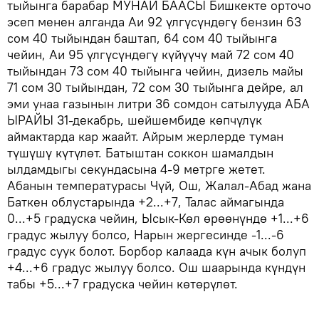
тыйынга барабар МУНАЙ БААСЫ Бишкекте орточо
эсеп менен алганда Аи 92 үлгүсүндөгү бензин 63
сом 40 тыйындан баштап, 64 сом 40 тыйынга
чейин, Аи 95 үлгүсүндөгү күйүүчү май 72 сом 40
тыйындан 73 сом 40 тыйынга чейин, дизель майы
71 сом 30 тыйындан, 72 сом 30 тыйынга дейре, ал
эми унаа газынын литри 36 сомдон сатылууда АБА
ЫРАЙЫ 31-декабрь, шейшембиде көпчүлүк
аймактарда кар жаайт. Айрым жерлерде туман
түшүшү күтүлөт. Батыштан соккон шамалдын
ылдамдыгы секундасына 4-9 метрге жетет.
Абанын температурасы Чүй, Ош, Жалал-Абад жана
Баткен облустарында +2...+7, Талас аймагында
0...+5 градуска чейин, Ысык-Көл өрөөнүндө +1...+6
градус жылуу болсо, Нарын жергесинде -1...-6
градус суук болот. Борбор калаада күн ачык болуп
+4...+6 градус жылуу болсо. Ош шаарында күндүн
табы +5...+7 градуска чейин көтөрүлөт.