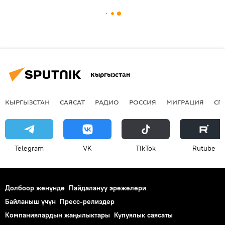
Кыргызстан
КЫРГЫЗСТАН
САЯСАТ
РАДИО
РОССИЯ
МИГРАЦИЯ
СП
Telegram
VK
ТikТоk
Rutube
Долбоор жөнүндө
Пайдалануу эрежелери
Байланыш үчүн
Пресс-релиздер
Компаниялардын жаңылыктары
Купуялык саясаты