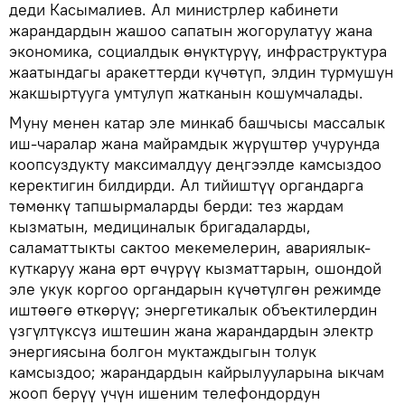
деди Касымалиев. Ал министрлер кабинети
жарандардын жашоо сапатын жогорулатуу жана
экономика, социалдык өнүктүрүү, инфраструктура
жаатындагы аракеттерди күчөтүп, элдин турмушун
жакшыртууга умтулуп жатканын кошумчалады.
Муну менен катар эле минкаб башчысы массалык
иш-чаралар жана майрамдык жүрүштөр учурунда
коопсуздукту максималдуу деңгээлде камсыздоо
керектигин билдирди. Ал тийиштүү органдарга
төмөнкү тапшырмаларды берди: тез жардам
кызматын, медициналык бригадаларды,
саламаттыкты сактоо мекемелерин, авариялык-
куткаруу жана өрт өчүрүү кызматтарын, ошондой
эле укук коргоо органдарын күчөтүлгөн режимде
иштөөгө өткөрүү; энергетикалык объектилердин
үзгүлтүксүз иштешин жана жарандардын электр
энергиясына болгон муктаждыгын толук
камсыздоо; жарандардын кайрылууларына ыкчам
жооп берүү үчүн ишеним телефондордун