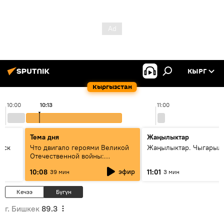
КЫРГ
Кыргызстан
10:00
10:13
11:00
Тема дня
Жаңылыктар
уск
Что двигало героями Великой
Жаңылыктар. Чыгарылы
Отечественной войны:
вспоминая Чолпонбая
эфир
10:08
11:01
39 мин
3 мин
Тулебердиева
Кечээ
Бүгүн
г. Бишкек
89.3