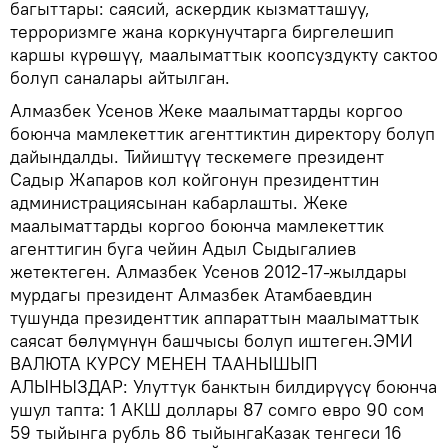
багыттары: саясий, аскердик кызматташуу,
терроризмге жана коркунучтарга биргелешип
каршы күрөшүү, маалыматтык коопсуздукту сактоо
болуп саналары айтылган.
Алмазбек Усенов Жеке маалыматтарды коргоо
боюнча мамлекеттик агенттиктин директору болуп
дайындалды. Тийиштүү тескемеге президент
Садыр Жапаров кол койгонун президенттин
администрациясынан кабарлашты. Жеке
маалыматтарды коргоо боюнча мамлекеттик
агенттигин буга чейин Адыл Сыдыгалиев
жетектеген. Алмазбек Усенов 2012-17-жылдары
мурдагы президент Алмазбек Атамбаевдин
тушунда президенттик аппараттын маалыматтык
саясат бөлүмүнүн башчысы болуп иштеген.ЭМИ
ВАЛЮТА КУРСУ МЕНЕН ТААНЫШЫП
АЛЫНЫЗДАР: Улуттук банктын билдирүүсү боюнча
ушул тапта: 1 АКШ доллары 87 сомго евро 90 сом
59 тыйынга рубль 86 тыйынгаКазак тенгеси 16