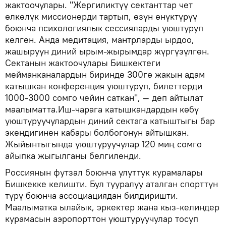
жактоочулары. "Жергиликтүү сектанттар чет
өлкөлүк миссионерди тартып, өзүн өнүктүрүү
боюнча психологиялык сессияларды уюштуруп
келген. Анда медитация, мантрларды ырдоо,
жашыруун диний ырым-жырымдар жүргүзүлгөн.
Сектанын жактоочулары Бишкектеги
мейманканалардын биринде 300гө жакын адам
катышкан конференция уюштуруп, билеттерди
1000-3000 сомго чейин саткан", — деп айтылат
маалыматта.Иш-чарага катышкандардын көбү
уюштуруучулардын диний сектага катыштыгы бар
экендигинен кабары болбогонун айтышкан.
Жыйынтыгында уюштуруучулар 120 миң сомго
айыпка жыгылганы белгиленди.
Россиянын футзал боюнча улуттук курамалары
Бишкекке келишти. Бул тууралуу аталган спорттун
түрү боюнча ассоциациядан билдиришти.
Маалыматка ылайык, эркектер жана кыз-келиндер
курамасын аэропорттон уюштуруучулар тосуп