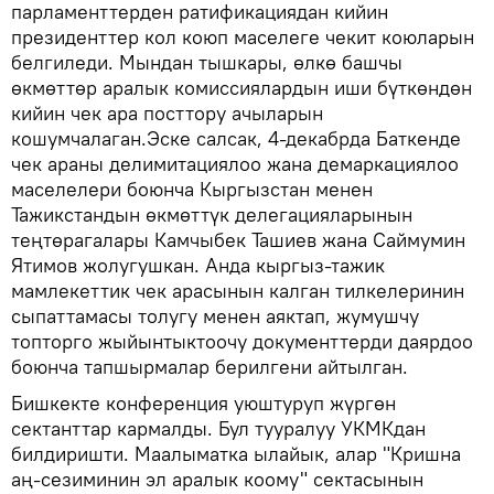
парламенттерден ратификациядан кийин
президенттер кол коюп маселеге чекит коюларын
белгиледи. Мындан тышкары, өлкө башчы
өкмөттөр аралык комиссиялардын иши бүткөндөн
кийин чек ара посттору ачыларын
кошумчалаган.Эске салсак, 4-декабрда Баткенде
чек араны делимитациялоо жана демаркациялоо
маселелери боюнча Кыргызстан менен
Тажикстандын өкмөттүк делегацияларынын
теңтөрагалары Камчыбек Ташиев жана Саймумин
Ятимов жолугушкан. Анда кыргыз-тажик
мамлекеттик чек арасынын калган тилкелеринин
сыпаттамасы толугу менен аяктап, жумушчу
топторго жыйынтыктоочу документтерди даярдоо
боюнча тапшырмалар берилгени айтылган.
Бишкекте конференция уюштуруп жүргөн
сектанттар кармалды. Бул тууралуу УКМКдан
билдиришти. Маалыматка ылайык, алар "Кришна
аң-сезиминин эл аралык коому" сектасынын