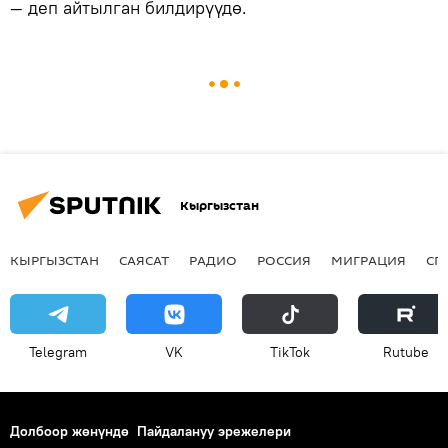
— деп айтылган билдирүүдө.
Кыргызстан
КЫРГЫЗСТАН
САЯСАТ
РАДИО
РОССИЯ
МИГРАЦИЯ
СП
Telegram
VK
ТikТоk
Rutube
Долбоор жөнүндө
Пайдалануу эрежелери