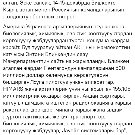
алган. Эске салсак, 14-15-декабрда Бишкекте
Кыргызстан менен Россиянын командаларынын
жолдоштук беттеши өткөрөт.
Америка Украинага артиллериянын огунан жана
биологиялык, химиялык, өзөктүк кооптуулуктардан
коргонуучу жабдуулардан турган кошумча жардам
карайт. Бул тууралуу айткан АКШнын мамлекеттин
катчысы Энтони Блинкендин сөзү
Мамдепарменттин сайтына жарыяланды. Блинкен
аталган жардам Пентагондун кампаларынан 500
миллион доллар көлөмүндө көрсөтүлөрүн
билдирген."Буга пилотсуз учкан аппараттар,
HIMARS жана артиллерия үчүн чыгарылган 155,105
миллиметрлик ок-дары кирген. Андан сырткары,
катуу ылдамдыкта иштеген радиолокацияга каршы
ракеталар, дрондор, минага каршы жана ылдам
жүргөн тактикалык жеңил транспорттор,
биологиялык, химиялык, өзөктүк кооптуулуктардан
коргонуучу жабдуулар, Javelin системалары бар",