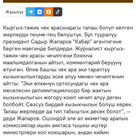
Жазылуу
Кыргыз-тажик чек арасындагы талаш болуп келген
жерлерди теңме-тең бөлүштүк. Бул тууралуу
президент Садыр Жапаров "Кабар" агентигине
берген маегинде билдирди. Журналист кыргыз-
тажик чек арасы чечилгени боюнча
маалымдалганын айтып, комментарий берүүнү
өтүнгөн. Өлкө башчы чек ара эки тараптуу
кызыкчылыктарды эске алуу менен чечилгенин
айтты. "Эки өлкөнүн ортосундагы чек ара
меселесин делимитациялоодо бир жактын
кызыкчылыгын жогору коюп чечип алуу деген
болбойт. Сөзсүз бирдей кызыкчылык болуш керек.
Талаш жерлерде да тил табыштык десек болот", —
деди Жапаров. Ошондой эле ал өкмөттөр аралык
комиссиялар ишин аяктаса тышкы иштер
министрлери кол коюшарын, андан кийин