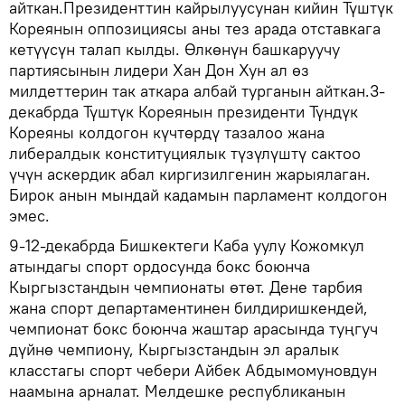
айткан.Президенттин кайрылуусунан кийин Түштүк
Кореянын оппозициясы аны тез арада отставкага
кетүүсүн талап кылды. Өлкөнүн башкаруучу
партиясынын лидери Хан Дон Хун ал өз
милдеттерин так аткара албай турганын айткан.3-
декабрда Түштүк Кореянын президенти Түндүк
Кореяны колдогон күчтөрдү тазалоо жана
либералдык конституциялык түзүлүштү сактоо
үчүн аскердик абал киргизилгенин жарыялаган.
Бирок анын мындай кадамын парламент колдогон
эмес.
9-12-декабрда Бишкектеги Каба уулу Кожомкул
атындагы спорт ордосунда бокс боюнча
Кыргызстандын чемпионаты өтөт. Дене тарбия
жана спорт департаментинен билдиришкендей,
чемпионат бокс боюнча жаштар арасында туңгуч
дүйнө чемпиону, Кыргызстандын эл аралык
класстагы спорт чебери Айбек Абдымомуновдун
наамына арналат. Мелдешке республиканын