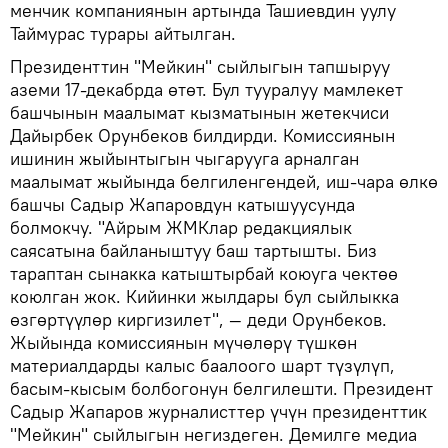
менчик компаниянын артында Ташиевдин уулу
Таймурас турары айтылган.
Президенттин "Мейкин" сыйлыгын тапшыруу
аземи 17-декабрда өтөт. Бул тууралуу мамлекет
башчынын маалымат кызматынын жетекчиси
Дайырбек Орунбеков билдирди. Комиссиянын
ишинин жыйынтыгын чыгарууга арналган
маалымат жыйында белгиленгендей, иш-чара өлкө
башчы Садыр Жапаровдун катышуусунда
болмокчу. "Айрым ЖМКлар редакциялык
саясатына байланыштуу баш тартышты. Биз
тараптан сынакка катыштырбай коюуга чектөө
коюлган жок. Кийинки жылдары бул сыйлыкка
өзгөртүүлөр киргизилет", — деди Орунбеков.
Жыйында комиссиянын мүчөлөрү түшкөн
материалдарды калыс баалоого шарт түзүлүп,
басым-кысым болбогонун белгилешти. Президент
Садыр Жапаров журналисттер үчүн президенттик
"Мейкин" сыйлыгын негиздеген. Демилге медиа