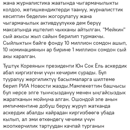
жана журналистика жаатында чыгармачылыкты
колдоо, жетишкендиктерди таануу, журналисттик
кесиптин беделин жогорулатуу жана
чыгармачылык активдүүлүккө дем берүү
максатында иштелип чыкканы айтылган. "Мейкин"
сый акысы жыл сайын берилип турмакчы.
Сыйлыктын байге фонду 10 миллион сомдон ашып,
10 номинациянын ар бирине 1 миллион сомдон сый
акы каралган.
Түштүк Кореянын президенти Юн Сок Ёль аскердик
абал киргизгени үчүн кечирим сурады. Бул
тууралуу жергиликтүү басылмаларга шилтеме
берип РИА Новости жазды.Мамлекеттин башчысы
бул нерсе элге тынчсыздануу менен ыңгайсыздык
жаратканын мойнуна алган. Ошондой эле анын
импичментине добуш берүү жүрүп жатканда
аскердик абалды кайрадан киргизбөөгө убада
кылып, ал эми өткөндөгү чечими үчүн
жоопкерчилик тартуудан качпай турганын