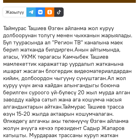
Жазылуу
Таймурас Ташиев Өзгөн айланма жол куруу
долбоорунан толугу менен чыкканын жарыялады.
Бул туурасында ал "Регион ТВ" каналына маек
берип жатканда билдирген.Анын айтымында,
атасы, УКМК төрагасы Камчыбек Ташиев
мамлекеттик каражаттар уурдалып жатканына
ишарат жасаган блогердик видеоматериалдардан
кийин, долбоордон чыгууну сунуштаган.Ал жол
куруу үчүн акча кайдан алынгандыгы боюнча
берилген суроого үй-бүлөсү 20 жыл мурда алган
заводду кайра сатып жана ага кошумча насыя
алгандыктарын айткан.Таймурас Ташиев трасса
өзүн 15-20 жылда актаарын кошумчалаган.
Өлкөдөгү алгачкы акы төлөнүүчү Өзгөн айланма
жолун ачууга кечээ президент Садыр Жапаров
катышты. Мурдараак трассаны куруп жаткан