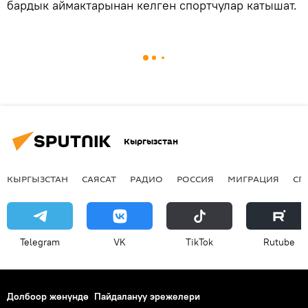
бардык аймактарынан келген спортчулар катышат.
Кыргызстан
КЫРГЫЗСТАН
САЯСАТ
РАДИО
РОССИЯ
МИГРАЦИЯ
СП
Telegram
VK
ТikТоk
Rutube
Долбоор жөнүндө
Пайдалануу эрежелери