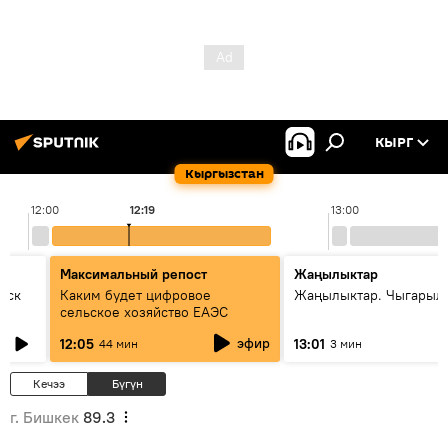
КЫРГ
Кыргызстан
12:00
12:19
13:00
Максимальный репост
Жаңылыктар
уск
Каким будет цифровое
Жаңылыктар. Чыгарыл
сельское хозяйство ЕАЭС
эфир
12:05
13:01
44 мин
3 мин
Кечээ
Бүгүн
г. Бишкек
89.3