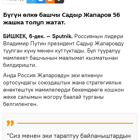
Бүгүн өлкө башчы Садыр Жапаров 56
жашка толуп жатат.
БИШКЕК, 6-дек. — Sputnik.
Россиянын лидери
Владимир Путин президент Садыр Жапаровду
туулган күнү менен куттуктады. Бул тууралуу
мамлекет башчынын маалымат кызматынан
билдиришти.
Анда Россия Жапаровдун эки өлкөнүн
ортосундагы союздаштык жана стратегиялык
өнөктөштүк мамилелерди бекемдөөгө кошкон
жеке салымын жогору баалай турганы
белгиленген.
"Сиз менен эки тараптуу байланыштардын