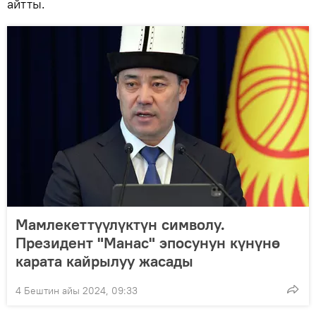
айтты.
Мамлекеттүүлүктүн символу.
Президент "Манас" эпосунун күнүнө
карата кайрылуу жасады
4 Бештин айы 2024, 09:33