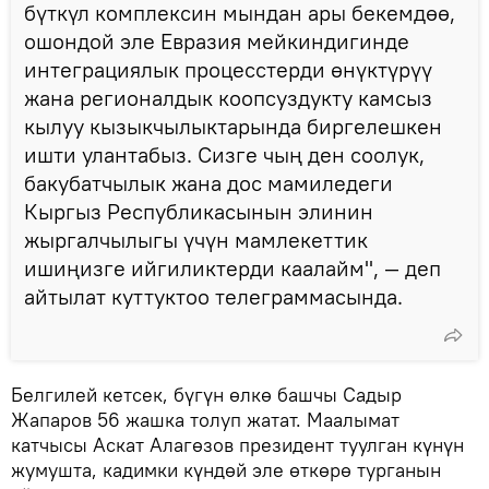
бүткүл комплексин мындан ары бекемдөө,
ошондой эле Евразия мейкиндигинде
интеграциялык процесстерди өнүктүрүү
жана регионалдык коопсуздукту камсыз
кылуу кызыкчылыктарында биргелешкен
ишти улантабыз. Сизге чың ден соолук,
бакубатчылык жана дос мамиледеги
Кыргыз Республикасынын элинин
жыргалчылыгы үчүн мамлекеттик
ишиңизге ийгиликтерди каалайм", — деп
айтылат куттуктоо телеграммасында.
Белгилей кетсек, бүгүн өлкө башчы Садыр
Жапаров 56 жашка толуп жатат. Маалымат
катчысы Аскат Алагөзов президент туулган күнүн
жумушта, кадимки күндөй эле өткөрө турганын