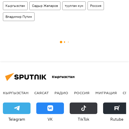
Кыргызстан
Садыр Жапаров
туулган күн
Россия
Владимир Путин
Кыргызстан
КЫРГЫЗСТАН
САЯСАТ
РАДИО
РОССИЯ
МИГРАЦИЯ
СП
Telegram
VK
ТikТоk
Rutube