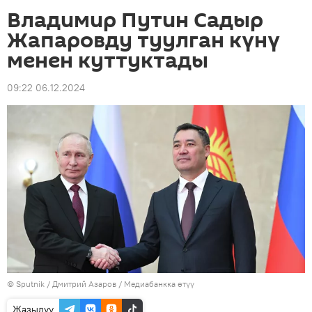
Владимир Путин Садыр
Жапаровду туулган күнү
менен куттуктады
09:22 06.12.2024
©
Sputnik
/ Дмитрий Азаров
/
Медиабанкка өтүү
Жазылуу