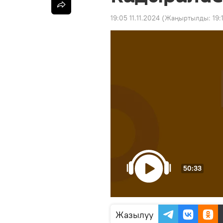
19:05 11.11.2024
(Жаңыртылды:
19:
50:33
Жазылуу