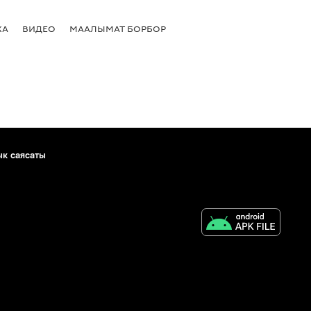
КА
ВИДЕО
МААЛЫМАТ БОРБОР
ык саясаты