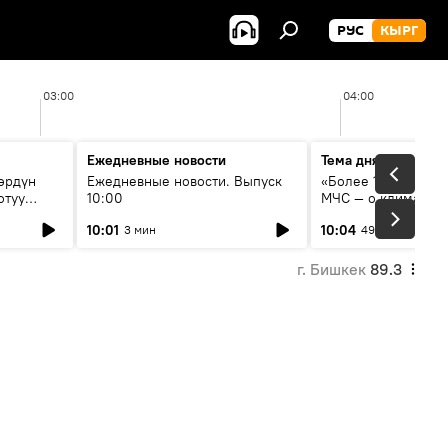
РУС
КЫРГ
03:00
04:00
Ежедневные новости
Тема дня
өрдүн
Ежедневные новости. Выпуск
«Более 1200 сёл в 
отуу
10:00
МЧС — о климате, 
системе оповещен
10:01
10:04
3 мин
49 мин
населения
г. Бишкек
89.3