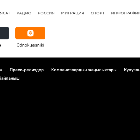
ЯСАТ
РАДИО
РОССИЯ
МИГРАЦИЯ
СПОРТ
ИНФОГРАФИ
e
Odnoklassniki
н
Пресс-релиздер
Компаниялардын жаңылыктары
Купуял
 байланыш