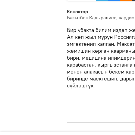
Коноктор
Бакытбек Кадыралиев, кардио
Бир убакта билим издеп ж
Ал көп жыл мурун Россияг
эмгектенип калган. Максат
жемишин көргөн каарманы
бири, медицина илимдерин
карабастан, кыргызстанга 
менен алакасын бекем кар
биринде маектешип, дарыг
сүйлөштүк.