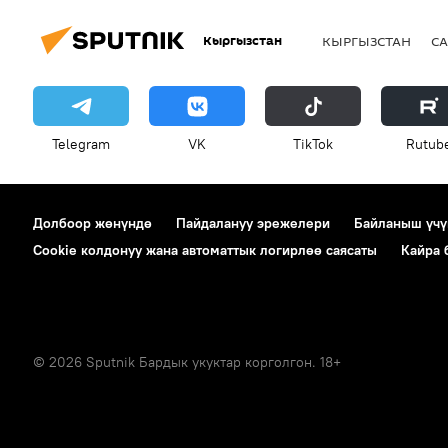
Кыргызстан
КЫРГЫЗСТАН
СА
Telegram
VK
ТikТоk
Rutub
Долбоор жөнүндө
Пайдалануу эрежелери
Байланыш үчү
Cookie колдонуу жана автоматтык логирлөө саясаты
Кайра
© 2026 Sputnik Бардык укуктар корголгон. 18+