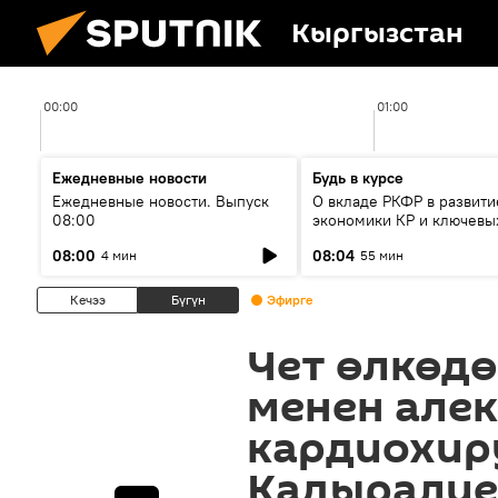
Кыргызстан
00:00
01:00
Ежедневные новости
Будь в курсе
Ежедневные новости. Выпуск
О вкладе РКФР в развити
08:00
экономики КР и ключевы
секторах до 2030 года
08:00
08:04
4 мин
55 мин
Кечээ
Бүгүн
Эфирге
Чет өлкөдө
менен алек
кардиохир
Кадыралие