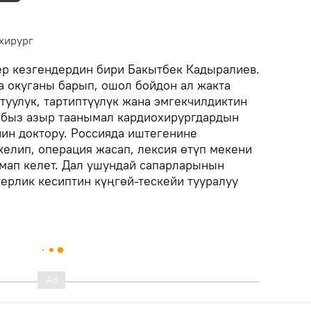
хирург
ер кезгендердин бири Бакытбек Кадыралиев.
а окуганы барып, ошол бойдон ал жакта
туулук, тартиптүүлүк жана эмгекчилдиктин
быз азыр таанымал кардиохирургдардын
ин доктору. Россияда иштегенине
келип, операция жасап, лексия өтүп мекени
мап келет. Дал ушундай сапарларынын
ерлик кесиптин күңгөй-тескейи тууралуу