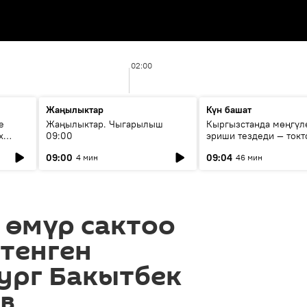
02:00
Жаңылыктар
Күн башат
е
Жаңылыктар. Чыгарылыш
Кыргызстанда мөңгүл
х
09:00
эриши тездеди — токт
мүмкүн эмеспи?
09:00
09:04
4 мин
46 мин
 өмүр сактоо
тенген
ург Бакытбек
в