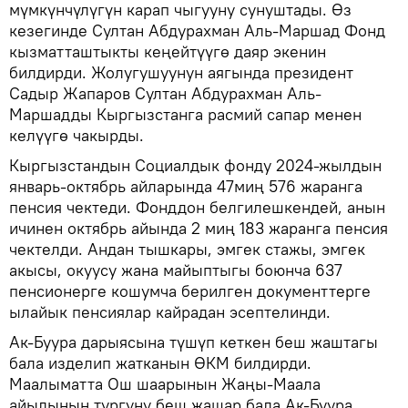
мүмкүнчүлүгүн карап чыгууну сунуштады. Өз
кезегинде Султан Абдурахман Аль-Маршад Фонд
кызматташтыкты кеңейтүүгө даяр экенин
билдирди. Жолугушуунун аягында президент
Садыр Жапаров Султан Абдурахман Аль-
Маршадды Кыргызстанга расмий сапар менен
келүүгө чакырды.
Кыргызстандын Социалдык фонду 2024-жылдын
январь-октябрь айларында 47миң 576 жаранга
пенсия чектеди. Фонддон белгилешкендей, анын
ичинен октябрь айында 2 миң 183 жаранга пенсия
чектелди. Андан тышкары, эмгек стажы, эмгек
акысы, окуусу жана майыптыгы боюнча 637
пенсионерге кошумча берилген документтерге
ылайык пенсиялар кайрадан эсептелинди.
Ак-Буура дарыясына түшүп кеткен беш жаштагы
бала изделип жатканын ӨКМ билдирди.
Маалыматта Ош шаарынын Жаңы-Маала
айылынын тургуну беш жашар бала Ак-Буура