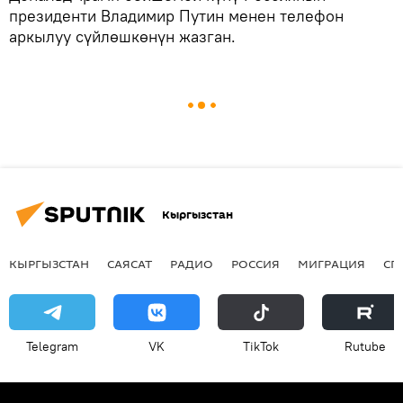
президенти Владимир Путин менен телефон
аркылуу сүйлөшкөнүн жазган.
Кыргызстан
КЫРГЫЗСТАН
САЯСАТ
РАДИО
РОССИЯ
МИГРАЦИЯ
СП
Telegram
VK
ТikТоk
Rutube