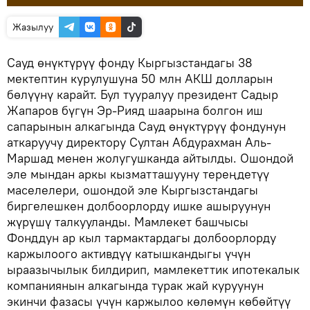
Жазылуу
Сауд өнүктүрүү фонду Кыргызстандагы 38
мектептин курулушуна 50 млн АКШ долларын
бөлүүнү карайт. Бул тууралуу президент Садыр
Жапаров бүгүн Эр-Рияд шаарына болгон иш
сапарынын алкагында Сауд өнүктүрүү фондунун
аткаруучу директору Султан Абдурахман Аль-
Маршад менен жолугушканда айтылды. Ошондой
эле мындан аркы кызматташууну тереңдетүү
маселелери, ошондой эле Кыргызстандагы
биргелешкен долбоорлорду ишке ашыруунун
жүрүшү талкууланды. Мамлекет башчысы
Фонддун ар кыл тармактардагы долбоорлорду
каржылоого активдүү катышкандыгы үчүн
ыраазычылык билдирип, мамлекеттик ипотекалык
компаниянын алкагында турак жай куруунун
экинчи фазасы үчүн каржылоо көлөмүн көбөйтүү