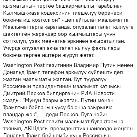
кызматынын тергөө башкармалыгы тарабынан
Кылмыш-жаза кодексинин тиешелуу беренеси
боюнча иш козголгон" - деп айтылат маалыматта.
Маалыматтарга караганда, опузалап талап кылууга
шектелген жарандар оор кылмыштары үчүн
соттолуп, узак мөөнөткө эркинен ажыратылган.
Учурда опузалап акча талап кылуу фактылары
боюнча тергөө иштери жүрүп жатат.
Washington Post гезитинин Владимир Путин менен
Дональд Трамп телефон аркылуу сүйлөштү деп
жазган маалыматы жалган. Бул тууралуу
Россиянын президентинин маалымат катчысы
Дмитрий Песков билдиргенин РИА Новости
жазды. "Мунун баары жалган. Путин менен
Трамптын байланышуусу боюнча азырынча
пландар жок", — деди Песков. Буга чейин
Washington Post гезити маалымат булактарына
таянып, АКШдагы президенттик шайлоодо жеңген
Дональд Трамп бейшемби күнү Россиянын