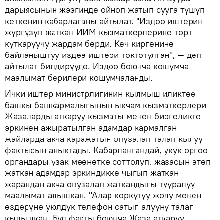
дарыясынын жээгинде ойноп жатып сууга түшүп
кеткенин кабарлаганы айтылат. "Издөө иштерин
жүргүзүп жаткан ИИМ кызматкерлерине төрт
куткаруучу жардам берди. Кеч киргенине
байланыштуу издөө иштери токтотулган", — деп
айтылат билдирүүдө. Издөө боюнча кошумча
маалымат берилери кошумчаланды.
Ички иштер министрлигинин кылмыш иликтөө
башкы башкармалыгынын ыкчам кызматкерлери
Жазаларды аткаруу кызматы менен биргеликте
эркинен ажыратылган адамдар кармалган
жайларда акча каражатын опузалап талап кылуу
фактысын аныктады. Кабарлангандай, укук оргоо
органдары узак мөөнөткө соттолуп, жазасын өтөп
жаткан адамдар эркиндикке чыгып жаткан
жарандан акча опузалап жаткандыгы тууралуу
маалымат алышкан. "Алар коркутуу жолу менен
өздөрүнө уюлдук телефон сатып алууну талап
кылышкан. Бул факты боюнча Жаза аткаруу